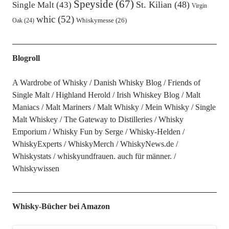
Speyside
(67)
St. Kilian
(48)
Single Malt
(43)
Virgin
whic
(52)
Oak
(24)
Whiskymesse
(26)
Blogroll
A Wardrobe of Whisky
Danish Whisky Blog
Friends of
Single Malt
Highland Herold
Irish Whiskey Blog
Malt
Maniacs
Malt Mariners
Malt Whisky
Mein Whisky
Single
Malt Whiskey
The Gateway to Distilleries
Whisky
Emporium
Whisky Fun by Serge
Whisky-Helden
WhiskyExperts
WhiskyMerch
WhiskyNews.de
Whiskystats
whiskyundfrauen. auch für männer.
Whiskywissen
Whisky-Bücher bei Amazon