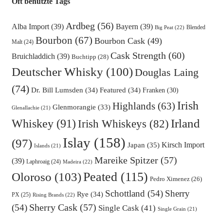
Oft benutzte Tags
Ardbeg
(56)
Alba Import
(39)
Bayern
(39)
Blended
Big Peat
(22)
Bourbon
(67)
Bourbon Cask
(49)
Malt
(24)
Cask Strength
(60)
Bruichladdich
(39)
Buchtipp
(28)
Deutscher Whisky
(100)
Douglas Laing
(74)
Dr. Bill Lumsden
(34)
Featured
(34)
Franken
(30)
Irish
Highlands
(63)
Glenmorangie
(33)
Glenallachie
(21)
Irland
Whiskey
(91)
Irish Whiskeys
(82)
Islay
(158)
(97)
Kirsch Import
Japan
(35)
Islands
(21)
Mareike Spitzer
(57)
(39)
Laphroaig
(24)
Madeira
(22)
Oloroso
(103)
Peated
(115)
Pedro Ximenez
(26)
Schottland
(54)
Sherry
Rye
(34)
PX
(25)
Rising Brands
(22)
Sherry Cask
(57)
(54)
Single Cask
(41)
Single Grain
(21)