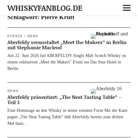
WHISKYFANBLOG.DE
Schlagwort:
Pierre Kruff
EVENTS
NEWS
Aberfeldy veranstaltet „Meet the Makers“ in Berlin
mit Stephanie Macleod
Am 22. Juni 2026 lud ABERFELDY Sin­gle Malt Scotch Whis­ky zu
einem exklu­si­ven „Meet the Makers“ Event ins Das Stue Hotel in
Berlin…
NEWS
Aberfeldy präsentiert: „The Neat Tasting Table“ –
Teil 3
Eine Hom­mage an den Whis­ky in sei­ner reins­ten Form Mit der Kam­
pa­gne „The Neat Tasting Table“ lädt Aber­fel­dy bereits zum drit­ten
Mal dazu…