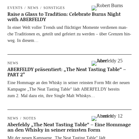
EVENTS
NEWS
SONSTIGES
Raise a Glass to Tradition: Celebrate Burns Night
with ABERFELDY
In einer Welt vol­ler Trends und flüch­ti­ger Momen­te ver­die­nen man­
che Tra­di­tio­nen es, geteilt und gefei­ert zu wer­den – über Gren­zen hin­
weg. In diesem…
NEWS
ABERFELDY präsentiert: „The Neat Tasting Table“ –
PART 2”
Eine Hom­mage an den Whis­ky in sei­ner reins­ten Form Mit der neu­en
Kam­pa­gne „The Neat Tasting Table“ lädt ABERFELDY bereits
zum 2. Mal dazu ein, ihre Sin­gle Malt Whiskys…
NEWS
NOTES
Aberfeldy „The Neat Tasting Table“ – Eine Hommage
an den Whisky in seiner reinsten Form
Mit der neu­en Kam­pa­gne „The Neat Tasting Table“ lädt