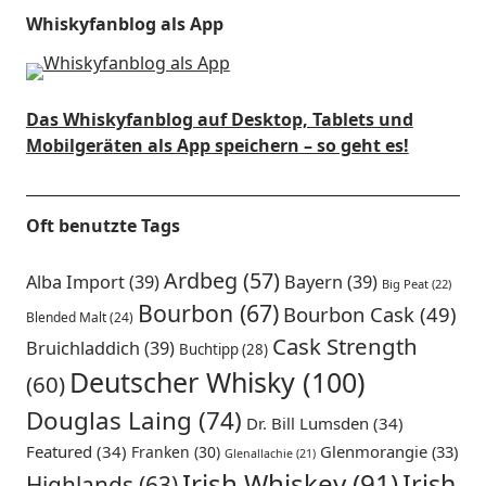
Whiskyfanblog als App
Das Whiskyfanblog auf Desktop, Tablets und
Mobilgeräten als App speichern – so geht es!
Oft benutzte Tags
Ardbeg
(57)
Alba Import
(39)
Bayern
(39)
Big Peat
(22)
Bourbon
(67)
Bourbon Cask
(49)
Blended Malt
(24)
Cask Strength
Bruichladdich
(39)
Buchtipp
(28)
Deutscher Whisky
(100)
(60)
Douglas Laing
(74)
Dr. Bill Lumsden
(34)
Featured
(34)
Glenmorangie
(33)
Franken
(30)
Glenallachie
(21)
Irish Whiskey
(91)
Irish
Highlands
(63)