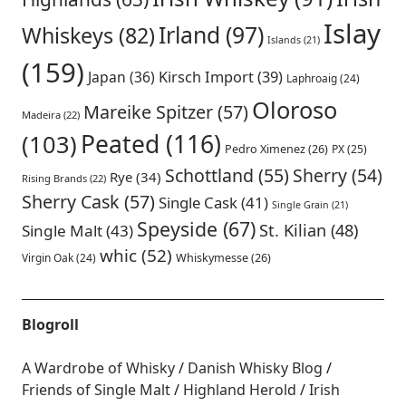
Islay
Irland
(97)
Whiskeys
(82)
Islands
(21)
(159)
Japan
(36)
Kirsch Import
(39)
Laphroaig
(24)
Oloroso
Mareike Spitzer
(57)
Madeira
(22)
Peated
(116)
(103)
Pedro Ximenez
(26)
PX
(25)
Schottland
(55)
Sherry
(54)
Rye
(34)
Rising Brands
(22)
Sherry Cask
(57)
Single Cask
(41)
Single Grain
(21)
Speyside
(67)
St. Kilian
(48)
Single Malt
(43)
whic
(52)
Virgin Oak
(24)
Whiskymesse
(26)
Blogroll
A Wardrobe of Whisky
Danish Whisky Blog
Friends of Single Malt
Highland Herold
Irish