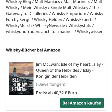
Whiskey Blog
Malt Maniacs
Malt Mariners
Malt
Whisky
Mein Whisky
Single Malt Whiskey
The
Gateway to Distilleries
Whisky Emporium
Whisky
Fun by Serge
Whisky-Helden
WhiskyExperts
WhiskyMerch
WhiskyNews.de
Whiskystats
whiskyundfrauen. auch für männer.
Whiskywissen
Whisky-Bücher bei Amazon
Jim McEwan: Isle of my heart: Islay -
Queen of the Hebrides / Islay -
Königin der Hebriden
( Bewertungen)
Preis:
ab 40,32 € Euro
Bei Amazon kaufen