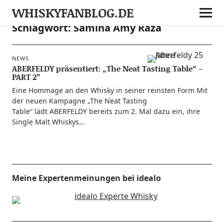
WHISKYFANBLOG.DE
Schlagwort:
Samina Amy Raza
NEWS
ABERFELDY präsentiert: „The Neat Tasting Table“ –
PART 2”
Eine Hom­mage an den Whis­ky in sei­ner reins­ten Form Mit
der neu­en Kam­pa­gne „The Neat Tasting
Table“ lädt ABERFELDY bereits zum 2. Mal dazu ein, ihre
Sin­gle Malt Whiskys…
Meine Expertenmeinungen bei idealo