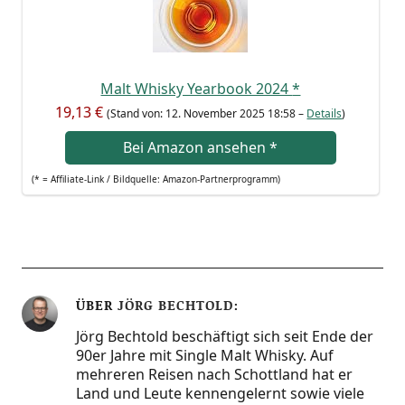
Malt Whis­ky Year­book 2024
*
19,13 €
(Stand von: 12. Novem­ber 2025 18:58 –
Details
)
Bei Ama­zon anse­hen
*
(* = Affi­lia­te-Link / Bild­quel­le: Amazon-Partnerprogramm)
ÜBER
JÖRG BECHTOLD
Jörg Bechtold beschäftigt sich seit Ende der
90er Jahre mit Single Malt Whisky. Auf
mehreren Reisen nach Schottland hat er
Land und Leute kennengelernt sowie viele