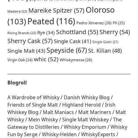
Oloroso
Mareike Spitzer
(57)
Madeira
(22)
Peated
(116)
(103)
Pedro Ximenez
(26)
PX
(25)
Schottland
(55)
Sherry
(54)
Rye
(34)
Rising Brands
(22)
Sherry Cask
(57)
Single Cask
(41)
Single Grain
(21)
Speyside
(67)
St. Kilian
(48)
Single Malt
(43)
whic
(52)
Virgin Oak
(24)
Whiskymesse
(26)
Blogroll
A Wardrobe of Whisky
Danish Whisky Blog
Friends of Single Malt
Highland Herold
Irish
Whiskey Blog
Malt Maniacs
Malt Mariners
Malt
Whisky
Mein Whisky
Single Malt Whiskey
The
Gateway to Distilleries
Whisky Emporium
Whisky
Fun by Serge
Whisky-Helden
WhiskyExperts