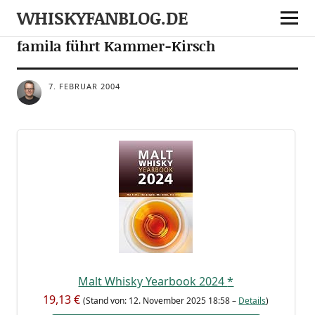
WHISKYFANBLOG.DE
DEALS
famila führt Kammer-Kirsch
7. FEBRUAR 2004
Malt Whis­ky Year­book 2024
*
19,13 €
(Stand von: 12. Novem­ber 2025 18:58 –
Details
)