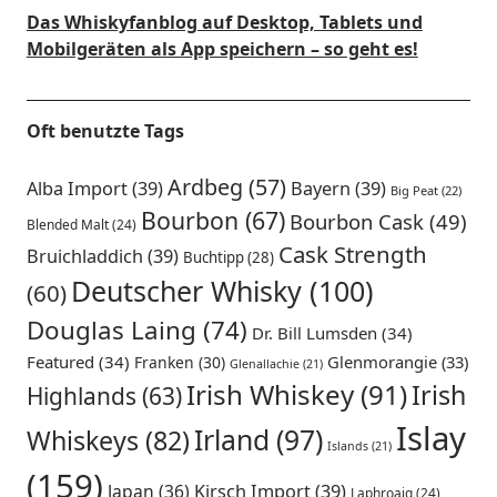
Das Whiskyfanblog auf Desktop, Tablets und
Mobilgeräten als App speichern – so geht es!
Oft benutzte Tags
Ardbeg
(57)
Alba Import
(39)
Bayern
(39)
Big Peat
(22)
Bourbon
(67)
Bourbon Cask
(49)
Blended Malt
(24)
Cask Strength
Bruichladdich
(39)
Buchtipp
(28)
Deutscher Whisky
(100)
(60)
Douglas Laing
(74)
Dr. Bill Lumsden
(34)
Featured
(34)
Glenmorangie
(33)
Franken
(30)
Glenallachie
(21)
Irish Whiskey
(91)
Irish
Highlands
(63)
Islay
Irland
(97)
Whiskeys
(82)
Islands
(21)
(159)
Japan
(36)
Kirsch Import
(39)
Laphroaig
(24)