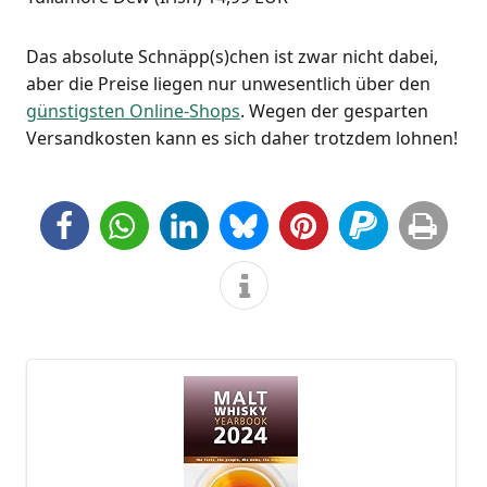
Das abso­lu­te Schnäpp(s)chen ist zwar nicht dabei,
aber die Prei­se lie­gen nur unwe­sent­lich über den
güns­tigs­ten Online-Shops
. Wegen der gespar­ten
Ver­sand­kos­ten kann es sich daher trotz­dem lohnen!