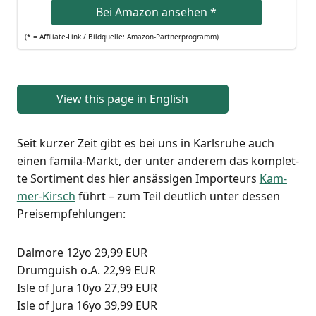
Bei Ama­zon anse­hen
*
(* = Affi­lia­te-Link / Bild­quel­le: Amazon-Partnerprogramm)
View this page in English
Seit kur­zer Zeit gibt es bei uns in Karls­ru­he auch
einen fami­la-Markt, der unter ande­rem das kom­plet­
te Sor­ti­ment des hier ansäs­si­gen Impor­teurs
Kam­
mer-Kirsch
führt – zum Teil deut­lich unter des­sen
Preisempfehlungen:
Dal­mo­re 12yo 29,99 EUR
Drum­gu­ish o.A. 22,99 EUR
Isle of Jura 10yo 27,99 EUR
Isle of Jura 16yo 39,99 EUR