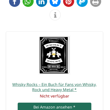
Whis­ky Rocks – Ein Buch für Fans von Whis­ky,
Rock und Hea­vy Metal
*
Nicht ver­füg­bar
Bei Ama­zon anse­hen
*