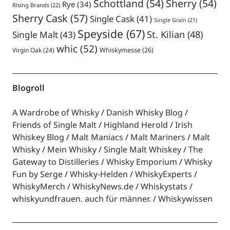
Schottland
(54)
Sherry
(54)
Rye
(34)
Rising Brands
(22)
Sherry Cask
(57)
Single Cask
(41)
Single Grain
(21)
Speyside
(67)
St. Kilian
(48)
Single Malt
(43)
whic
(52)
Virgin Oak
(24)
Whiskymesse
(26)
Blogroll
A Wardrobe of Whisky
Danish Whisky Blog
Friends of Single Malt
Highland Herold
Irish
Whiskey Blog
Malt Maniacs
Malt Mariners
Malt
Whisky
Mein Whisky
Single Malt Whiskey
The
Gateway to Distilleries
Whisky Emporium
Whisky
Fun by Serge
Whisky-Helden
WhiskyExperts
WhiskyMerch
WhiskyNews.de
Whiskystats
whiskyundfrauen. auch für männer.
Whiskywissen