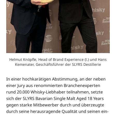
Hel­mut Knöpf­le, Head of Brand Expe­ri­ence (l.) und Hans
Keme­n­a­ter, Geschäfts­füh­rer der SLYRS Destillerie
In einer hoch­ka­rä­ti­gen Abstim­mung, an der neben
einer Jury aus renom­mier­ten Bran­chen­ex­per­ten
rund 20.000 Whis­ky-Lieb­ha­ber teil­nah­men, setz­te
sich der SLYRS Bava­ri­an Sin­gle Malt Aged 18 Years
gegen star­ke Mit­be­wer­ber durch und über­zeug­te
durch sei­ne her­aus­ra­gen­de Qua­li­tät und sei­nen ein­