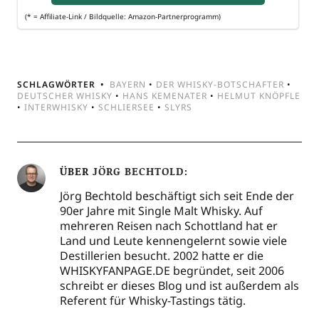
(* = Affi­lia­te-Link / Bild­quel­le: Amazon-Partnerprogramm)
SCHLAGWÖRTER
BAYERN
•
DER WHISKY-BOTSCHAFTER
•
DEUTSCHER WHISKY
•
HANS KEMENATER
•
HELMUT KNÖPFLE
•
INTERWHISKY
•
SCHLIERSEE
•
SLYRS
ÜBER
JÖRG BECHTOLD
Jörg Bechtold beschäftigt sich seit Ende der
90er Jahre mit Single Malt Whisky. Auf
mehreren Reisen nach Schottland hat er
Land und Leute kennengelernt sowie viele
Destillerien besucht. 2002 hatte er die
WHISKYFANPAGE.DE begründet, seit 2006
schreibt er dieses Blog und ist außerdem als
Referent für Whisky-Tastings tätig.