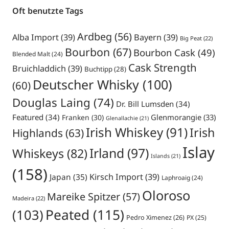
Oft benutzte Tags
Ardbeg
(56)
Alba Import
(39)
Bayern
(39)
Big Peat
(22)
Bourbon
(67)
Bourbon Cask
(49)
Blended Malt
(24)
Cask Strength
Bruichladdich
(39)
Buchtipp
(28)
Deutscher Whisky
(100)
(60)
Douglas Laing
(74)
Dr. Bill Lumsden
(34)
Featured
(34)
Glenmorangie
(33)
Franken
(30)
Glenallachie
(21)
Irish Whiskey
(91)
Irish
Highlands
(63)
Islay
Irland
(97)
Whiskeys
(82)
Islands
(21)
(158)
Japan
(35)
Kirsch Import
(39)
Laphroaig
(24)
Oloroso
Mareike Spitzer
(57)
Madeira
(22)
Peated
(115)
(103)
Pedro Ximenez
(26)
PX
(25)