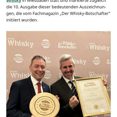
Whis­ky
in Wies­ba­den statt und mar­kier­te zugleich
die 10. Aus­ga­be die­ser bedeu­ten­den Aus­zeich­nun­
gen, die vom Fach­ma­ga­zin „Der Whis­ky-Bot­schaf­ter“
initi­iert wurden.