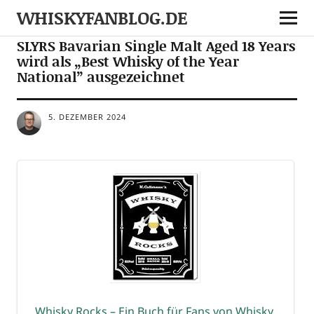
WHISKYFANBLOG.DE
NEWS
SLYRS Bavarian Single Malt Aged 18 Years
wird als „Best Whisky of the Year
National” ausgezeichnet
5. DEZEMBER 2024
Whis­ky Rocks – Ein Buch für Fans von Whis­ky,