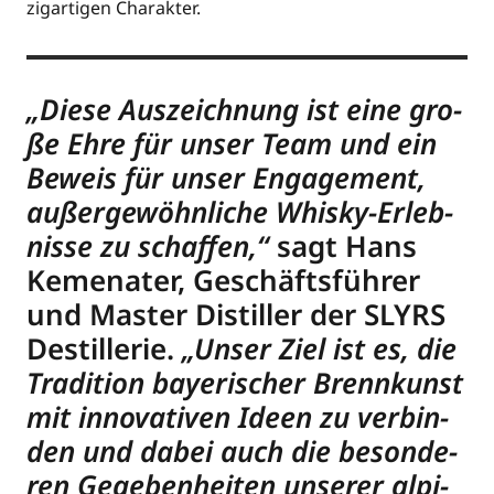
zig­ar­ti­gen Charakter.
„Die­se Aus­zeich­nung ist eine gro­
ße Ehre für unser Team und ein
Beweis für unser Enga­ge­ment,
außer­ge­wöhn­li­che Whis­ky-Erleb­
nis­se zu schaf­fen,“
sagt Hans
Keme­n­a­ter, Geschäfts­füh­rer
und Mas­ter Distil­ler der SLYRS
Destil­le­rie.
„Unser Ziel ist es, die
Tra­di­ti­on baye­ri­scher Brenn­kunst
mit inno­va­ti­ven Ideen zu ver­bin­
den und dabei auch die beson­de­
ren Gege­ben­hei­ten unse­rer alpi­