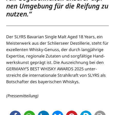
nen Umge­bung für die Rei­fung zu
nutzen.“
Der SLYRS Bava­ri­an Sin­gle Malt Aged 18 Years, ein
Meis­ter­werk aus der Schlier­seer Destil­le­rie, steht für
exzel­len­ten Whis­ky-Genuss, der durch lang­jäh­ri­ge
Exper­ti­se, regio­na­le Zuta­ten und sorg­fäl­ti­ge Hand­
werks­kunst geprägt ist. Die Aus­zeich­nung bei den
GERMANY’S BEST WHISKY AWARDS 2025 unter­
streicht die inter­na­tio­na­le Strahl­kraft von SLYRS als
Bot­schaf­ter des baye­ri­schen Whiskys.
(Pres­se­mit­tei­lung)