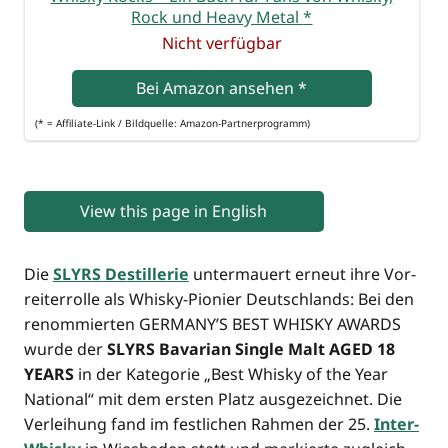
Rock und Hea­vy Metal
*
Nicht ver­füg­bar
Bei Ama­zon anse­hen
*
(* = Affi­lia­te-Link / Bild­quel­le: Amazon-Partnerprogramm)
View this page in English
Die
SLYRS Destil­le­rie
unter­mau­ert erneut ihre Vor­
rei­ter­rol­le als Whis­ky-Pio­nier Deutsch­lands: Bei den
renom­mier­ten GERMANY’S BEST WHISKY AWARDS
wur­de der
SLYRS Bava­ri­an Sin­gle Malt AGED 18
YEARS
in der Kate­go­rie „Best Whis­ky of the Year
Natio­nal“ mit dem ers­ten Platz aus­ge­zeich­net. Die
Ver­lei­hung fand im fest­li­chen Rah­men der 25.
Inter­