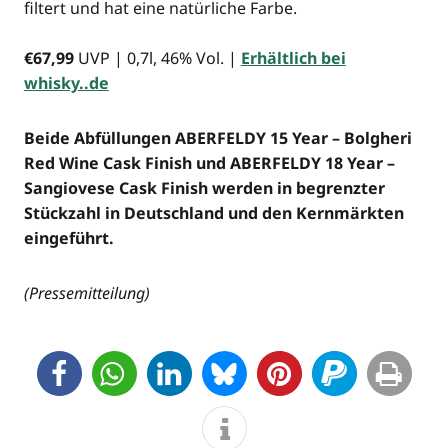
fil­tert und hat eine natür­li­che Far­be.
€67,99
UVP | 0,7l, 46% Vol. |
Erhält­lich bei
whisky..de
Bei­de Abfül­lun­gen ABERFELDY 15 Year – Bolg­he­ri
Red Wine Cask Finish und ABERFELDY 18 Year –
San­gio­ve­se Cask Finish wer­den in begrenz­ter
Stück­zahl in Deutsch­land und den Kern­märk­ten
eingeführt.
(Pres­se­mit­tei­lung)