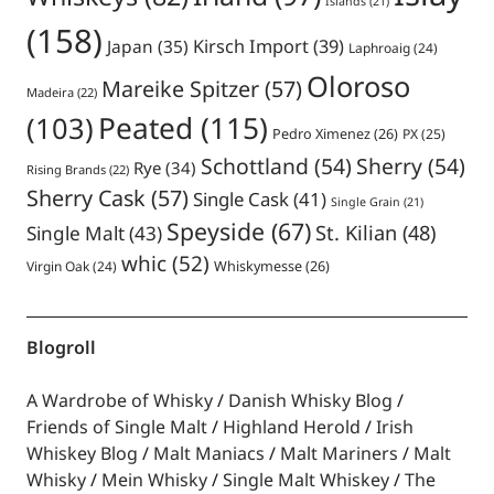
Islands
(21)
(158)
Japan
(35)
Kirsch Import
(39)
Laphroaig
(24)
Oloroso
Mareike Spitzer
(57)
Madeira
(22)
Peated
(115)
(103)
Pedro Ximenez
(26)
PX
(25)
Schottland
(54)
Sherry
(54)
Rye
(34)
Rising Brands
(22)
Sherry Cask
(57)
Single Cask
(41)
Single Grain
(21)
Speyside
(67)
St. Kilian
(48)
Single Malt
(43)
whic
(52)
Virgin Oak
(24)
Whiskymesse
(26)
Blogroll
A Wardrobe of Whisky
Danish Whisky Blog
Friends of Single Malt
Highland Herold
Irish
Whiskey Blog
Malt Maniacs
Malt Mariners
Malt
Whisky
Mein Whisky
Single Malt Whiskey
The