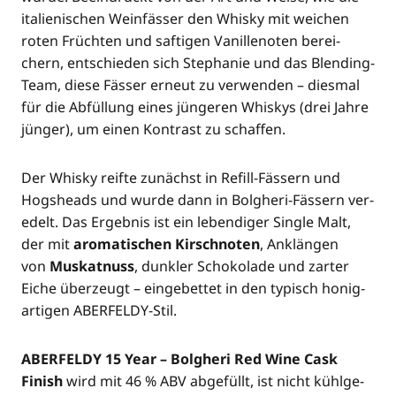
ita­lie­ni­schen Wein­fäs­ser den Whis­ky mit wei­chen
roten Früch­ten und saf­ti­gen Vanil­len­o­ten berei­
chern, ent­schie­den sich Ste­pha­nie und das Blen­ding-
Team, die­se Fäs­ser erneut zu ver­wen­den – dies­mal
für die Abfül­lung eines jün­ge­ren Whis­kys (drei Jah­re
jün­ger), um einen Kon­trast zu schaffen.
Der Whis­ky reif­te zunächst in Refill-Fäs­sern und
Hogs­heads und wur­de dann in Bolg­he­ri-Fäs­sern ver­
edelt. Das Ergeb­nis ist ein leben­di­ger Sin­gle Malt,
der mit
aro­ma­ti­schen Kirsch­no­ten
, Anklän­gen
von
Mus­kat­nuss
, dunk­ler Scho­ko­la­de und zar­ter
Eiche über­zeugt – ein­ge­bet­tet in den typisch honig­
ar­ti­gen ABERFELDY-Stil.
ABERFELDY 15 Year – Bolg­he­ri Red Wine Cask
Finish
wird mit 46 % ABV abge­füllt, ist nicht kühl­ge­