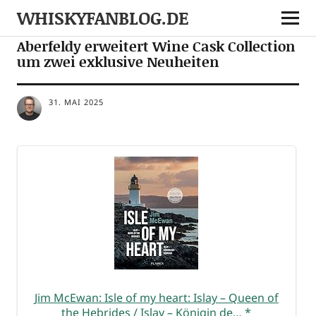
WHISKYFANBLOG.DE
NEWS
NOTES
Aberfeldy erweitert Wine Cask Collection
um zwei exklusive Neuheiten
31. MAI 2025
Jim McE­wan: Isle of my heart: Islay – Queen of
the Hebri­des / Islay – Köni­gin de…
*