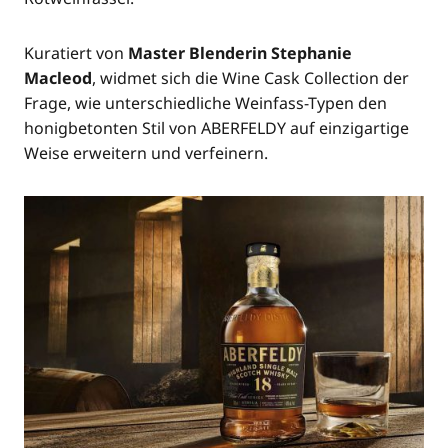
Kura­tiert von
Mas­ter Blen­de­rin Ste­pha­nie
Macleod
, wid­met sich die Wine Cask Coll­ec­tion der
Fra­ge, wie unter­schied­li­che Wein­fass-Typen den
honig­be­ton­ten Stil von ABERFELDY auf ein­zig­ar­ti­ge
Wei­se erwei­tern und verfeinern.