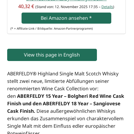
40,32 €
(Stand von: 12. Novem­ber 2025 17:35 –
Details
)
Bei Ama­zon anse­hen
*
(* = Affi­lia­te-Link / Bild­quel­le: Amazon-Partnerprogramm)
View this page in English
ABERFELDY® High­land Sin­gle Malt Scotch Whis­ky
stellt zwei neue, limi­tier­te Abfül­lun­gen sei­ner
renom­mier­ten Wine Cask Coll­ec­tion vor:
den
ABERFELDY 15 Year – Bolg­he­ri Red Wine Cask
Finish und den ABERFELDY 18 Year – San­gio­ve­se
Cask Finish.
Die­se außer­ge­wöhn­li­chen Whis­kys
erkun­den das Zusam­men­spiel von cha­rak­ter­vol­lem
Sin­gle Malt mit dem Ein­fluss edler euro­päi­scher
Rotweinfässer.