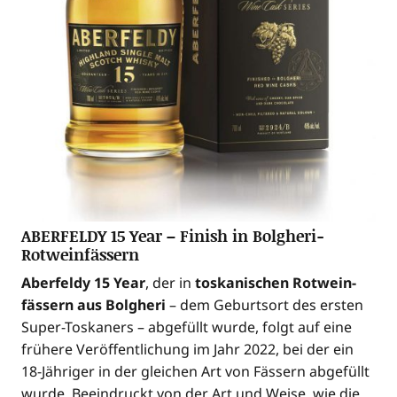
ABERFELDY 15 Year – Finish in Bolgheri-
Rotweinfässern
Aber­fel­dy 15 Year
, der in
tos­ka­ni­schen Rot­wein­
fäs­sern aus Bolg­he­ri
– dem Geburts­ort des ers­ten
Super-Tos­ka­ners – abge­füllt wur­de, folgt auf eine
frü­he­re Ver­öf­fent­li­chung im Jahr 2022, bei der ein
18-Jäh­ri­ger in der glei­chen Art von Fäs­sern abge­füllt
wur­de. Beein­druckt von der Art und Wei­se, wie die