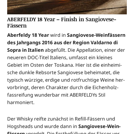
ABERFELDY 18 Year – Finish in Sangiovese-
Fässern
Aber­fel­dy 18 Year
wird in
San­gio­ve­se-Wein­fäs­sern
des Jahr­gangs 2016 aus der Regi­on Val­dar­no di
Sopra in Ita­li­en
abge­füllt. Die Appel­la­ti­on, einer der
neue­ren DOC-Titel Ita­li­ens, umfasst ein klei­nes
Gebiet im Osten der Tos­ka­na. Hier ist die ein­hei­mi­
sche dunk­le Reb­sor­te San­gio­ve­se behei­ma­tet, die
typisch wür­zi­ge, erdi­ge und rot­fruch­ti­ge Wei­ne her­
vor­bringt, deren Cha­rak­ter durch die Eichen­holz­
fass­rei­fung wun­der­bar mit ABER­FEL­DYs Stil
harmoniert.
Der Whis­ky reif­te zunächst in Refill-Fäs­sern und
Hogs­heads und wur­de dann in
San­gio­ve­se-Wein­
fäs­sern
ver­edelt. Die Erst­be­fül­lung der Fäs­ser ver­