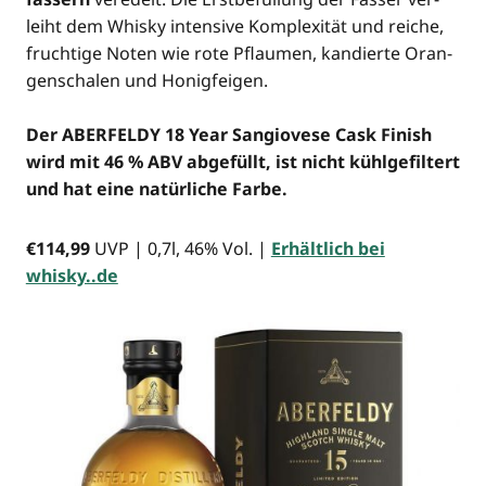
leiht dem Whis­ky inten­si­ve Kom­ple­xi­tät und rei­che,
fruch­ti­ge Noten wie rote Pflau­men, kan­dier­te Oran­
gen­scha­len und Honig­fei­gen.
Der ABERFELDY 18 Year San­gio­ve­se Cask Finish
wird mit 46 % ABV abge­füllt, ist nicht kühl­ge­fil­tert
und hat eine natür­li­che Farbe.
€114,99
UVP | 0,7l, 46% Vol. |
Erhält­lich bei
whisky..de