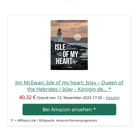
Jim McE­wan: Isle of my heart: Islay – Queen of
the Hebri­des / Islay – Köni­gin de…
*
40,32 €
(Stand von: 12. Novem­ber 2025 17:35 –
Details
)
Bei Ama­zon anse­hen
*
(* = Affi­lia­te-Link / Bild­quel­le: Amazon-Partnerprogramm)