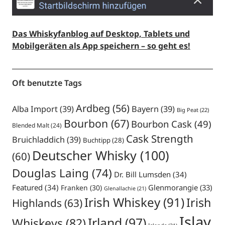
Das Whiskyfanblog auf Desktop, Tablets und
Mobilgeräten als App speichern – so geht es!
Oft benutzte Tags
Ardbeg
(56)
Alba Import
(39)
Bayern
(39)
Big Peat
(22)
Bourbon
(67)
Bourbon Cask
(49)
Blended Malt
(24)
Cask Strength
Bruichladdich
(39)
Buchtipp
(28)
Deutscher Whisky
(100)
(60)
Douglas Laing
(74)
Dr. Bill Lumsden
(34)
Featured
(34)
Glenmorangie
(33)
Franken
(30)
Glenallachie
(21)
Irish Whiskey
(91)
Irish
Highlands
(63)
Islay
Irland
(97)
Whiskeys
(82)