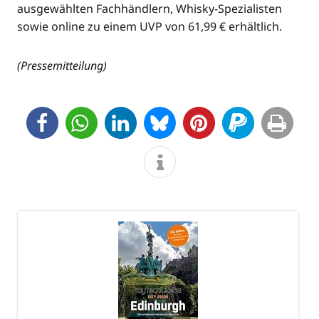
aus­ge­wähl­ten Fach­händ­lern, Whis­ky-Spe­zia­lis­ten
sowie online zu einem UVP von 61,99 € erhältlich.
(Pres­se­mit­tei­lung)