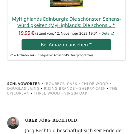
MyHigh­lands Edin­burgh: Die schöns­ten Sehens­
wür­dig­kei­ten (MyHigh­lands: Die schöns…
*
19,95 €
(Stand von: 12. Novem­ber 2025 19:01 –
Details
)
Bei Ama­zon anse­hen
*
(* = Affi­lia­te-Link / Bild­quel­le: Amazon-Partnerprogramm)
SCHLAGWÖRTER
BOURBON CASK
•
CHLOÉ WOOD
•
DOUGLAS LAING
•
RISING BRANDS
•
SHERRY CASK
•
THE
EPICUREAN
•
THREE WOOD
•
VIRGIN OAK
ÜBER
JÖRG BECHTOLD
Jörg Bechtold beschäftigt sich seit Ende der