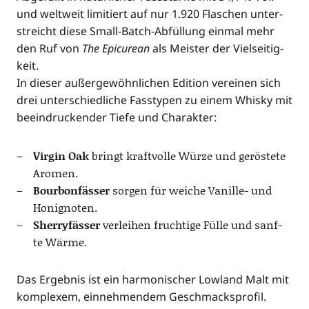
und welt­weit limi­tiert auf nur 1.920 Fla­schen unter­
streicht die­se Small-Batch-Abfül­lung ein­mal mehr
den Ruf von
The Epi­cu­re­an
als Meis­ter der Viel­sei­tig­
keit.
In die­ser außer­ge­wöhn­li­chen Edi­ti­on ver­ei­nen sich
drei unter­schied­li­che Fass­ty­pen zu einem Whis­ky mit
beein­dru­cken­der Tie­fe und Charakter:
Vir­gin Oak
bringt kraft­vol­le Wür­ze und gerös­te­te
Aromen.
Bour­bon­fäs­ser
sor­gen für wei­che Vanil­le- und
Honignoten.
Sher­ry­fäs­ser
ver­lei­hen fruch­ti­ge Fül­le und sanf­
te Wärme.
Das Ergeb­nis ist ein har­mo­ni­scher Low­land Malt mit
kom­ple­xem, ein­neh­men­dem Geschmacksprofil.