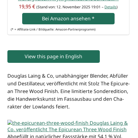
19,95 €
(Stand von: 12. Novem­ber 2025 19:01 –
Details
)
Bei Ama­zon anse­hen
*
(* = Affi­lia­te-Link / Bild­quel­le: Amazon-Partnerprogramm)
View this page in English
Dou­glas Laing & Co, unab­hän­gi­ger Blen­der, Abfül­ler
und Destil­la­teur, ver­öf­fent­licht mit Stolz The Epi­cu­re­
an Three Wood Finish. Eine limi­tier­te Son­der­edi­ti­on,
die Hand­werks­kunst im Fass­aus­bau und den Cha­
rak­ter der Low­lands feiert.
Abge­füllt in natür­li­cher Fass­stär­ke mit 54,1 % Vol.