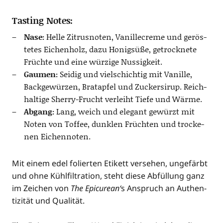
Tasting Notes:
Nase:
Hel­le Zitrus­no­ten, Vanille­creme und gerös­
te­tes Eichen­holz, dazu Honig­sü­ße, getrock­ne­te
Früch­te und eine wür­zi­ge Nussigkeit.
Gau­men:
Sei­dig und viel­schich­tig mit Vanil­le,
Back­ge­wür­zen, Brat­ap­fel und Zucker­si­rup. Reich­
hal­ti­ge Sher­ry-Frucht ver­leiht Tie­fe und Wärme.
Abgang:
Lang, weich und ele­gant gewürzt mit
Noten von Tof­fee, dunk­len Früch­ten und tro­cke­
nen Eichennoten.
Mit einem edel folier­ten Eti­kett ver­se­hen, unge­färbt
und ohne Kühl­fil­tra­ti­on, steht die­se Abfül­lung ganz
im Zei­chen von
The Epi­cu­re­an‘
s Anspruch an Authen­
ti­zi­tät und Qua­li­tät.