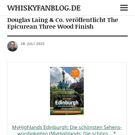
WHISKYFANBLOG.DE
NEWS
NOTES
Douglas Laing & Co. veröffentlicht The
Epicurean Three Wood Finish
28. JULI 2025
MyHigh­lands Edin­burgh: Die schöns­ten Sehens­
wür­dig­kei­ten (MyHigh­lands: Die schöns…
*