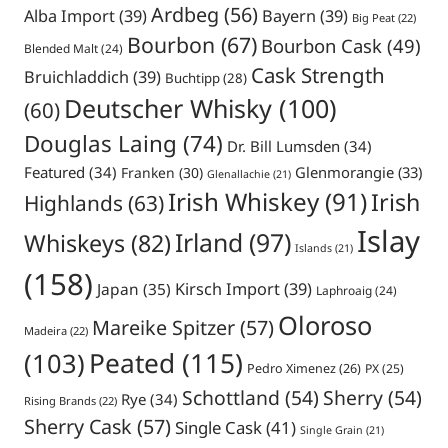
Ardbeg
(56)
Alba Import
(39)
Bayern
(39)
Big Peat
(22)
Bourbon
(67)
Bourbon Cask
(49)
Blended Malt
(24)
Cask Strength
Bruichladdich
(39)
Buchtipp
(28)
Deutscher Whisky
(100)
(60)
Douglas Laing
(74)
Dr. Bill Lumsden
(34)
Featured
(34)
Glenmorangie
(33)
Franken
(30)
Glenallachie
(21)
Irish Whiskey
(91)
Irish
Highlands
(63)
Islay
Irland
(97)
Whiskeys
(82)
Islands
(21)
(158)
Japan
(35)
Kirsch Import
(39)
Laphroaig
(24)
Oloroso
Mareike Spitzer
(57)
Madeira
(22)
Peated
(115)
(103)
Pedro Ximenez
(26)
PX
(25)
Schottland
(54)
Sherry
(54)
Rye
(34)
Rising Brands
(22)
Sherry Cask
(57)
Single Cask
(41)
Single Grain
(21)