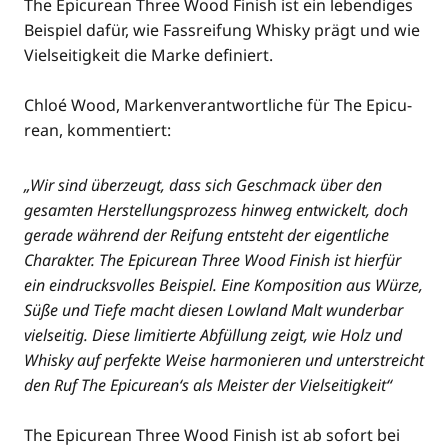
The Epi­cu­re­an Three Wood Finish ist ein leben­di­ges
Bei­spiel dafür, wie Fass­rei­fung Whis­ky prägt und wie
Viel­sei­tig­keit die Mar­ke defi­niert.
Chloé Wood, Mar­ken­ver­ant­wort­li­che für The Epi­cu­
re­an, kommentiert:
„Wir sind über­zeugt, dass sich Geschmack über den
gesam­ten Her­stel­lungs­pro­zess hin­weg ent­wi­ckelt, doch
gera­de wäh­rend der Rei­fung ent­steht der eigent­li­che
Cha­rak­ter. The Epi­cu­re­an Three Wood Finish ist hier­für
ein ein­drucks­vol­les Bei­spiel. Eine Kom­po­si­ti­on aus Wür­ze,
Süße und Tie­fe macht die­sen Low­land Malt wun­der­bar
viel­sei­tig. Die­se limi­tier­te Abfül­lung zeigt, wie Holz und
Whis­ky auf per­fek­te Wei­se har­mo­nie­ren und unter­streicht
den Ruf The Epicurean‘s als Meis­ter der Viel­sei­tig­keit“
The Epi­cu­re­an Three Wood Finish ist ab sofort bei