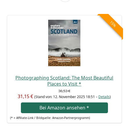
15%
Pho­to­gra­phing Scot­land: The Most Beau­tiful
Places to Visit
*
36,53 €
31,15 €
(Stand von: 12. Novem­ber 2025 18:51 –
Details
)
Bei Ama­zon anse­hen
*
(* = Affi­lia­te-Link / Bild­quel­le: Amazon-Partnerprogramm)