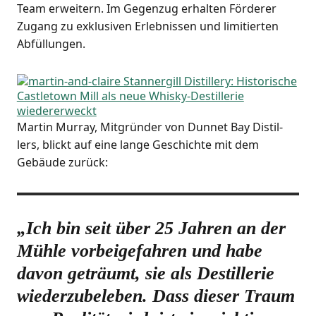
Team erwei­tern. Im Gegen­zug erhal­ten För­de­rer
Zugang zu exklu­si­ven Erleb­nis­sen und limi­tier­ten
Abfüllungen.
Mar­tin Mur­ray, Mit­grün­der von Dun­net Bay Distil­
lers, blickt auf eine lan­ge Geschich­te mit dem
Gebäu­de zurück:
„Ich bin seit über 25 Jah­ren an der
Müh­le vor­bei­ge­fah­ren und habe
davon geträumt, sie als Destil­le­rie
wie­der­zu­be­le­ben. Dass die­ser Traum