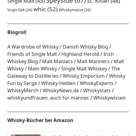
Speyside
(67)
St. Kilian
(48)
Single Malt
(43)
whic
(52)
Virgin Oak
(24)
Whiskymesse
(26)
Blogroll
A Wardrobe of Whisky
Danish Whisky Blog
Friends of Single Malt
Highland Herold
Irish
Whiskey Blog
Malt Maniacs
Malt Mariners
Malt
Whisky
Mein Whisky
Single Malt Whiskey
The
Gateway to Distilleries
Whisky Emporium
Whisky
Fun by Serge
Whisky-Helden
WhiskyExperts
WhiskyMerch
WhiskyNews.de
Whiskystats
whiskyundfrauen. auch für männer.
Whiskywissen
Whisky-Bücher bei Amazon