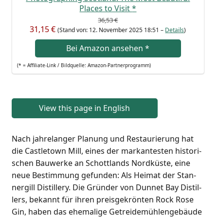
Places to Visit
*
36,53 €
31,15 €
(Stand von: 12. Novem­ber 2025 18:51 –
Details
)
Bei Ama­zon anse­hen
*
(* = Affi­lia­te-Link / Bild­quel­le: Amazon-Partnerprogramm)
View this page in English
Nach jah­re­lan­ger Pla­nung und Restau­rie­rung hat
die Cast­le­town Mill, eines der mar­kan­tes­ten his­to­ri­
schen Bau­wer­ke an Schott­lands Nord­küs­te, eine
neue Bestim­mung gefun­den: Als Hei­mat der Stan­
ner­gill Distil­lery. Die Grün­der von Dun­net Bay Distil­
lers, bekannt für ihren preis­ge­krön­ten Rock Rose
Gin, haben das ehe­ma­li­ge Getrei­de­müh­len­ge­bäu­de