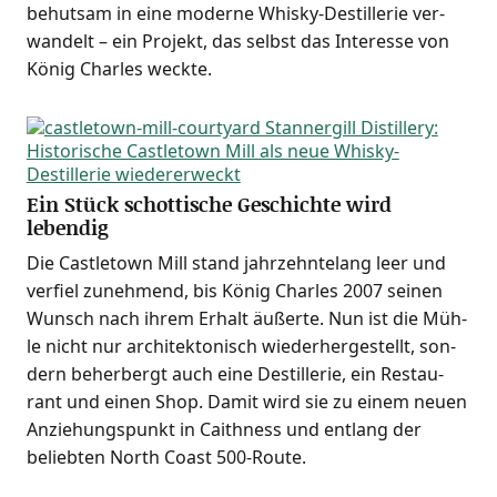
behut­sam in eine moder­ne Whis­ky-Destil­le­rie ver­
wan­delt – ein Pro­jekt, das selbst das Inter­es­se von
König Charles weckte.
Ein Stück schottische Geschichte wird
lebendig
Die Cast­le­town Mill stand jahr­zehn­te­lang leer und
ver­fiel zuneh­mend, bis König Charles 2007 sei­nen
Wunsch nach ihrem Erhalt äußer­te. Nun ist die Müh­
le nicht nur archi­tek­to­nisch wie­der­her­ge­stellt, son­
dern beher­bergt auch eine Destil­le­rie, ein Restau­
rant und einen Shop. Damit wird sie zu einem neu­en
Anzie­hungs­punkt in Caith­ness und ent­lang der
belieb­ten North Coast 500-Route.