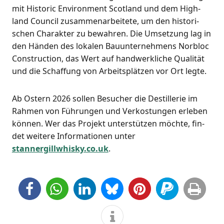
mit His­to­ric Envi­ron­ment Scot­land und dem High­
land Coun­cil zusam­men­ar­bei­te­te, um den his­to­ri­
schen Cha­rak­ter zu bewah­ren. Die Umset­zung lag in
den Hän­den des loka­len Bau­un­ter­neh­mens Nor­bloc
Con­s­truc­tion, das Wert auf hand­werk­li­che Qua­li­tät
und die Schaf­fung von Arbeits­plät­zen vor Ort legte.
Ab Ostern 2026 sol­len Besu­cher die Destil­le­rie im
Rah­men von Füh­run­gen und Ver­kos­tun­gen erle­ben
kön­nen. Wer das Pro­jekt unter­stüt­zen möch­te, fin­
det wei­te­re Infor­ma­tio­nen unter
stannergillwhisky.co.uk
.