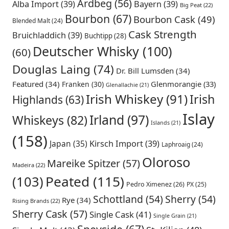
Ardbeg
(56)
Alba Import
(39)
Bayern
(39)
Big Peat
(22)
Bourbon
(67)
Bourbon Cask
(49)
Blended Malt
(24)
Cask Strength
Bruichladdich
(39)
Buchtipp
(28)
Deutscher Whisky
(100)
(60)
Douglas Laing
(74)
Dr. Bill Lumsden
(34)
Featured
(34)
Glenmorangie
(33)
Franken
(30)
Glenallachie
(21)
Irish Whiskey
(91)
Irish
Highlands
(63)
Islay
Irland
(97)
Whiskeys
(82)
Islands
(21)
(158)
Japan
(35)
Kirsch Import
(39)
Laphroaig
(24)
Oloroso
Mareike Spitzer
(57)
Madeira
(22)
Peated
(115)
(103)
Pedro Ximenez
(26)
PX
(25)
Schottland
(54)
Sherry
(54)
Rye
(34)
Rising Brands
(22)
Sherry Cask
(57)
Single Cask
(41)
Single Grain
(21)