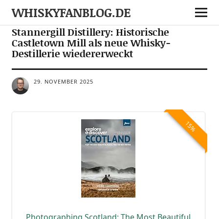
WHISKYFANBLOG.DE
NEWS
Stannergill Distillery: Historische
Castletown Mill als neue Whisky-
Destillerie wiedererweckt
29. NOVEMBER 2025
15%
Pho­to­gra­phing Scot­land: The Most Beau­tiful