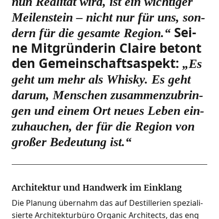
nun Rea­li­tät wird, ist ein wich­ti­ger
Mei­len­stein – nicht nur für uns, son­
Sei­
dern für die gesam­te Regi­on.“
ne Mit­grün­de­rin Clai­re betont
den Gemein­schafts­aspekt:
„Es
geht um mehr als Whis­ky. Es geht
dar­um, Men­schen zusam­men­zu­brin­
gen und einem Ort neu­es Leben ein­
zu­hau­chen, der für die Regi­on von
gro­ßer Bedeu­tung ist.“
Architektur und Handwerk im Einklang
Die Pla­nung über­nahm das auf Destil­le­rien spe­zia­li­
sier­te Archi­tek­tur­bü­ro Orga­nic Archi­tects, das eng