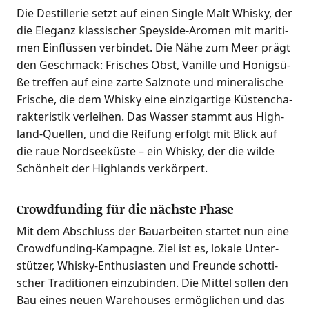
Die Destil­le­rie setzt auf einen Sin­gle Malt Whis­ky, der
die Ele­ganz klas­si­scher Spey­si­de-Aro­men mit mari­ti­
men Ein­flüs­sen ver­bin­det. Die Nähe zum Meer prägt
den Geschmack: Fri­sches Obst, Vanil­le und Honig­sü­
ße tref­fen auf eine zar­te Salz­no­te und mine­ra­li­sche
Fri­sche, die dem Whis­ky eine ein­zig­ar­ti­ge Küs­ten­cha­
rak­te­ris­tik ver­lei­hen. Das Was­ser stammt aus High­
land-Quel­len, und die Rei­fung erfolgt mit Blick auf
die raue Nord­see­küs­te – ein Whis­ky, der die wil­de
Schön­heit der High­lands verkörpert.
Crowdfunding für die nächste Phase
Mit dem Abschluss der Bau­ar­bei­ten star­tet nun eine
Crowd­fun­ding-Kam­pa­gne. Ziel ist es, loka­le Unter­
stüt­zer, Whis­ky-Enthu­si­as­ten und Freun­de schot­ti­
scher Tra­di­tio­nen ein­zu­bin­den. Die Mit­tel sol­len den
Bau eines neu­en Warehou­ses ermög­li­chen und das