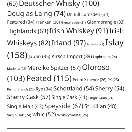
Deutscher Whisky
(100)
(60)
Douglas Laing
(74)
Dr. Bill Lumsden
(34)
Featured
(34)
Glenmorangie
(33)
Franken
(30)
Glenallachie
(21)
Irish Whiskey
(91)
Irish
Highlands
(63)
Islay
Irland
(97)
Whiskeys
(82)
Islands
(21)
(158)
Japan
(35)
Kirsch Import
(39)
Laphroaig
(24)
Oloroso
Mareike Spitzer
(57)
Madeira
(22)
Peated
(115)
(103)
Pedro Ximenez
(26)
PX
(25)
Schottland
(54)
Sherry
(54)
Rye
(34)
Rising Brands
(22)
Sherry Cask
(57)
Single Cask
(41)
Single Grain
(21)
Speyside
(67)
St. Kilian
(48)
Single Malt
(43)
whic
(52)
Virgin Oak
(24)
Whiskymesse
(26)