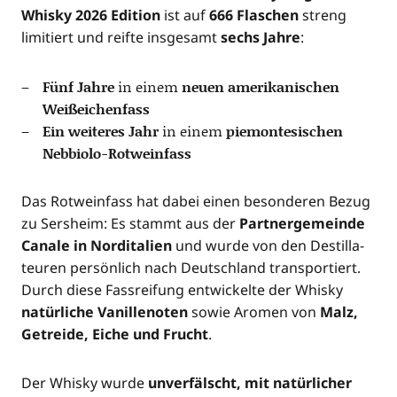
Whis­ky 2026 Edi­ti­on
ist auf
666 Fla­schen
streng
limi­tiert und reif­te ins­ge­samt
sechs Jah­re
:
Fünf Jah­re
in einem
neu­en ame­ri­ka­ni­schen
Weißeichenfass
Ein wei­te­res Jahr
in einem
pie­mon­te­si­schen
Nebbiolo-Rotweinfass
Das Rot­wein­fass hat dabei einen beson­de­ren Bezug
zu Sers­heim: Es stammt aus der
Part­ner­ge­mein­de
Cana­le in Nord­ita­li­en
und wur­de von den Destil­la­
teu­ren per­sön­lich nach Deutsch­land trans­por­tiert.
Durch die­se Fass­rei­fung ent­wi­ckel­te der Whis­ky
natür­li­che Vanil­len­o­ten
sowie Aro­men von
Malz,
Getrei­de, Eiche und Frucht
.
Der Whis­ky wur­de
unver­fälscht, mit natür­li­cher