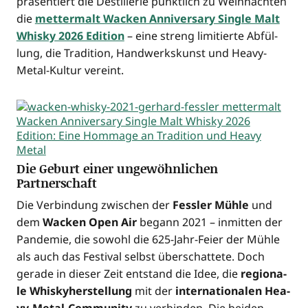
prä­sen­tiert die Destil­le­rie pünkt­lich zu Weih­nach­ten
die
met­ter­malt Wacken Anni­ver­sa­ry Sin­gle Malt
Whis­ky 2026 Edi­ti­on
– eine streng limi­tier­te Abfül­
lung, die Tra­di­ti­on, Hand­werks­kunst und Hea­vy-
Metal-Kul­tur vereint.
Die Geburt einer ungewöhnlichen
Partnerschaft
Die Ver­bin­dung zwi­schen der
Fess­ler Müh­le
und
dem
Wacken Open Air
begann 2021 – inmit­ten der
Pan­de­mie, die sowohl die 625-Jahr-Fei­er der Müh­le
als auch das Fes­ti­val selbst über­schat­te­te. Doch
gera­de in die­ser Zeit ent­stand die Idee, die
regio­na­
le Whis­ky­her­stel­lung
mit der
inter­na­tio­na­len Hea­