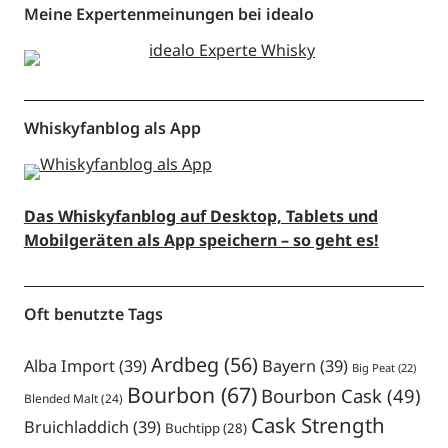
Meine Expertenmeinungen bei idealo
Whiskyfanblog als App
Das Whiskyfanblog auf Desktop, Tablets und
Mobilgeräten als App speichern – so geht es!
Oft benutzte Tags
Ardbeg
(56)
Alba Import
(39)
Bayern
(39)
Big Peat
(22)
Bourbon
(67)
Bourbon Cask
(49)
Blended Malt
(24)
Cask Strength
Bruichladdich
(39)
Buchtipp
(28)