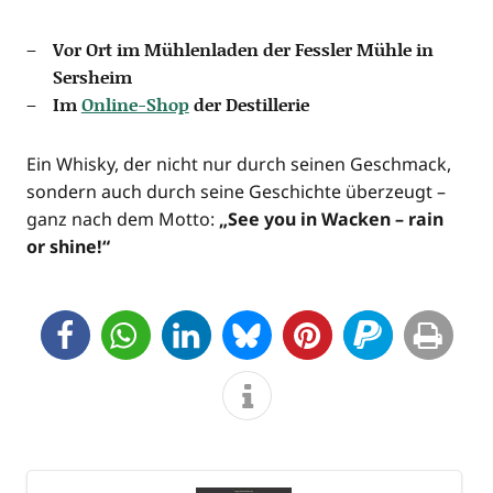
Vor Ort im Müh­len­la­den der Fess­ler Müh­le in
Sersheim
Im
Online-Shop
der Destillerie
Ein Whis­ky, der nicht nur durch sei­nen Geschmack,
son­dern auch durch sei­ne Geschich­te über­zeugt –
ganz nach dem Mot­to:
„See you in Wacken – rain
or shine!“