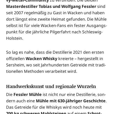
vy-Metal-Com­mu­ni­ty
zu ver­bin­den. Die bei­den
Mas­ter­de­stil­ler Tobi­as und Wolf­gang Fess­ler
sind
seit 2007 regel­mä­ßig zu Gast in Wacken und haben
dort längst eine zwei­te Hei­mat gefun­den. Die Müh­le
selbst ist für vie­le Wacken-Fans ein fes­ter Aus­gangs­
punkt für die jähr­li­che Pil­ger­fahrt nach Schleswig-
Holstein.
So lag es nahe, dass die Destil­le­rie 2021 den ers­ten
offi­zi­el­len
Wacken Whis­ky
kre­ierte – her­ge­stellt in
Sers­heim, wo seit Jahr­hun­der­ten Getrei­de mit tra­di­
tio­nel­len Metho­den ver­ar­bei­tet wird.
Handwerkskunst und regionale Wurzeln
Die
Fess­ler Müh­le
ist nicht nur eine Destil­le­rie, son­
dern auch eine
Müh­le mit 630-jäh­ri­ger Geschich­te
.
Das Getrei­de für die Whis­kys wird noch heu­te mit
700 kg schwe­ren Mahl­stei­nen
auf einem
Schrot­