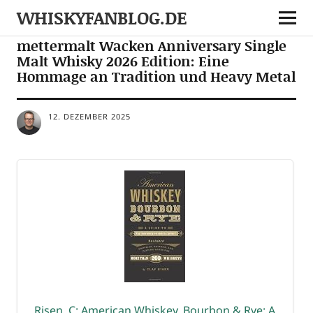
WHISKYFANBLOG.DE
NEWS
NOTES
mettermalt Wacken Anniversary Single
Malt Whisky 2026 Edition: Eine
Hommage an Tradition und Heavy Metal
12. DEZEMBER 2025
Risen, C: Ame­ri­can Whis­key, Bour­bon & Rye: A