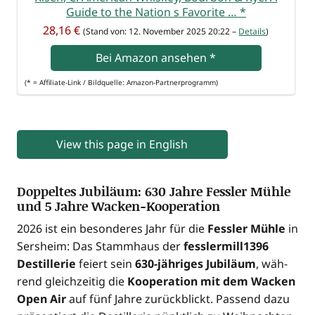
Gui­de to the Nati­on s Favo­ri­te …
*
28,16 €
(Stand von: 12. Novem­ber 2025 20:22 –
Details
)
Bei Ama­zon anse­hen
*
(* = Affi­lia­te-Link / Bild­quel­le: Amazon-Partnerprogramm)
View this page in English
Doppeltes Jubiläum: 630 Jahre Fessler Mühle
und 5 Jahre Wacken-Kooperation
2026 ist ein beson­de­res Jahr für die
Fess­ler Müh­le
in
Sers­heim: Das Stamm­haus der
fesslermill1396
Destil­le­rie
fei­ert sein
630-jäh­ri­ges Jubi­lä­um
, wäh­
rend gleich­zei­tig die
Koope­ra­ti­on mit dem Wacken
Open Air
auf fünf Jah­re zurück­blickt. Pas­send dazu