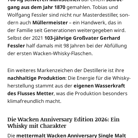
gang aus dem Jahr 1870
gemah­len. Tobi­as und
Wolf­gang Fess­ler sind nicht nur Mas­ter­de­stil­ler, son­
dern auch
Mül­ler­meis­ter
– ein Hand­werk, das in
der Fami­lie seit Gene­ra­tio­nen wei­ter­ge­ge­ben wird.
Selbst der 2021
103-jäh­ri­ge Groß­va­ter Ger­hard
Fess­ler
half damals mit 98 Jah­ren bei der Abfül­lung
der ers­ten Wacken-Whisky-Flaschen.
Ein wei­te­res Mar­ken­zei­chen der Destil­le­rie ist ihre
nach­hal­ti­ge Pro­duk­ti­on
: Die Ener­gie für die Whis­ky­
her­stel­lung stammt aus der
eige­nen Was­ser­kraft
des Flus­ses Met­ter
, was die Pro­duk­ti­on beson­ders
kli­ma­freund­lich macht.
Die Wacken Anniversary Edition 2026: Ein
Whisky mit Charakter
Die
met­ter­malt Wacken Anni­ver­sa­ry Sin­gle Malt