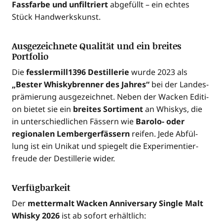
Fass­far­be und unfil­triert
abge­füllt – ein ech­tes
Stück Handwerkskunst.
Ausgezeichnete Qualität und ein breites
Portfolio
Die
fesslermill1396 Destil­le­rie
wur­de 2023 als
„Bes­ter Whis­ky­bren­ner des Jah­res“
bei der Lan­des­
prä­mie­rung aus­ge­zeich­net. Neben der Wacken Edi­ti­
on bie­tet sie ein
brei­tes Sor­ti­ment
an Whis­kys, die
in unter­schied­li­chen Fäs­sern wie
Baro­lo- oder
regio­na­len Lem­ber­ger­fäs­sern
rei­fen. Jede Abfül­
lung ist ein Uni­kat und spie­gelt die Expe­ri­men­tier­
freu­de der Destil­le­rie wider.
Verfügbarkeit
Der
met­ter­malt Wacken Anni­ver­sa­ry Sin­gle Malt
Whis­ky 2026
ist ab sofort erhältlich: