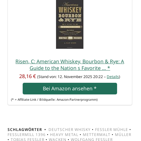
Risen, C: Ame­ri­can Whis­key, Bour­bon & Rye: A
Gui­de to the Nati­on s Favo­ri­te …
*
28,16 €
(Stand von: 12. Novem­ber 2025 20:22 –
Details
)
Bei Ama­zon anse­hen
*
(* = Affi­lia­te-Link / Bild­quel­le: Amazon-Partnerprogramm)
SCHLAGWÖRTER
DEUTSCHER WHISKY
•
FESSLER MÜHLE
•
FESSLERMILL 1396
•
HEAVY METAL
•
METTERMALT
•
MÜLLER
•
TOBIAS FESSLER
•
WACKEN
•
WOLFGANG FESSLER