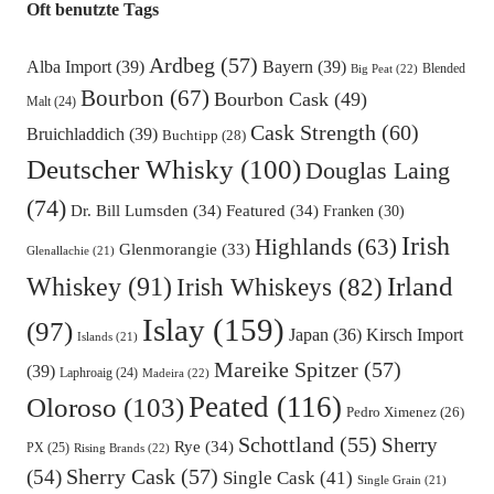
Oft benutzte Tags
Ardbeg
(57)
Alba Import
(39)
Bayern
(39)
Blended
Big Peat
(22)
Bourbon
(67)
Bourbon Cask
(49)
Malt
(24)
Cask Strength
(60)
Bruichladdich
(39)
Buchtipp
(28)
Deutscher Whisky
(100)
Douglas Laing
(74)
Dr. Bill Lumsden
(34)
Featured
(34)
Franken
(30)
Irish
Highlands
(63)
Glenmorangie
(33)
Glenallachie
(21)
Irland
Whiskey
(91)
Irish Whiskeys
(82)
Islay
(159)
(97)
Kirsch Import
Japan
(36)
Islands
(21)
Mareike Spitzer
(57)
(39)
Laphroaig
(24)
Madeira
(22)
Peated
(116)
Oloroso
(103)
Pedro Ximenez
(26)
Schottland
(55)
Sherry
Rye
(34)
PX
(25)
Rising Brands
(22)
Sherry Cask
(57)
(54)
Single Cask
(41)
Single Grain
(21)