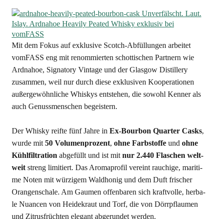
Mit dem Fokus auf exklu­si­ve Scotch-Abfül­lun­gen arbei­tet
vom­FASS eng mit renom­mier­ten schot­ti­schen Part­nern wie
Ard­nah­oe, Signa­to­ry Vin­ta­ge und der Glas­gow Distil­lery
zusam­men, weil nur durch die­se exklu­si­ven Koope­ra­tio­nen
außer­ge­wöhn­li­che Whis­kys ent­ste­hen, die sowohl Ken­ner als
auch Genuss­men­schen begeis­tern.
Der Whis­ky reif­te fünf Jah­re in
Ex-Bour­bon Quar­ter Casks
,
wur­de mit
50 Volu­men­pro­zent
,
ohne Farb­stof­fe
und
ohne
Kühl­fil­tra­ti­on
abge­füllt und ist mit
nur 2.440 Fla­schen welt­
weit
streng limi­tiert. Das Aro­ma­pro­fil ver­eint rau­chi­ge, mari­ti­
me Noten mit wür­zi­gem Wald­ho­nig und dem Duft fri­scher
Oran­gen­scha­le. Am Gau­men offen­ba­ren sich kraft­vol­le, her­ba­
le Nuan­cen von Hei­de­kraut und Torf, die von Dörr­pflau­men
und Zitrus­früch­ten ele­gant abge­run­det werden.