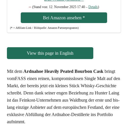
–
(Stand von: 12. Novem­ber 2025 17:40 –
Details
)
Bei Ama­zon anse­hen
*
(* = Affi­lia­te-Link / Bild­quel­le: Amazon-Partnerprogramm)
View this page in English
Mit dem
Ard­nah­oe Hea­vi­ly Pea­ted Bour­bon Cask
bringt
vom­FASS einen rei­nen, kom­pro­miss­lo­sen Sin­gle Malt auf den
Markt, der bereits jetzt ein klei­nes Stück Whis­ky-Geschich­te
schreibt. Denn dank sei­ner engen Bezie­hung zu Hun­ter Laing
ist das Fein­kost-Unter­neh­men aus Wald­burg der ers­te und bis­
lang ein­zi­ge Anbie­ter auf dem euro­päi­schen Fest­land, der eine
exklu­si­ve Abfül­lung der Ard­nah­oe-Destil­le­rie ins Port­fo­lio
aufnimmt.