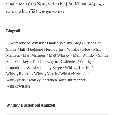
Speyside
(67)
St. Kilian
(48)
Single Malt
(43)
Virgin
whic
(52)
Oak
(24)
Whiskymesse
(26)
Blogroll
A Wardrobe of Whisky
Danish Whisky Blog
Friends of
Single Malt
Highland Herold
Irish Whiskey Blog
Malt
Maniacs
Malt Mariners
Malt Whisky
Mein Whisky
Single
Malt Whiskey
The Gateway to Distilleries
Whisky
Emporium
Whisky Fun by Serge
Whisky-Helden
WhiskyExperts
WhiskyMerch
WhiskyNews.de
Whiskystats
whiskyundfrauen. auch für männer.
Whiskywissen
Whisky-Bücher bei Amazon