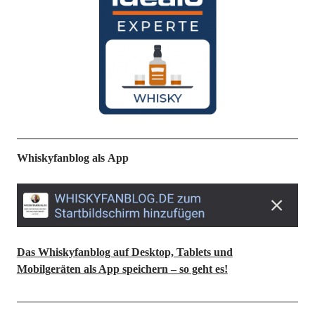
Whiskyfanblog als App
Das Whiskyfanblog auf Desktop, Tablets und
Mobilgeräten als App speichern – so geht es!