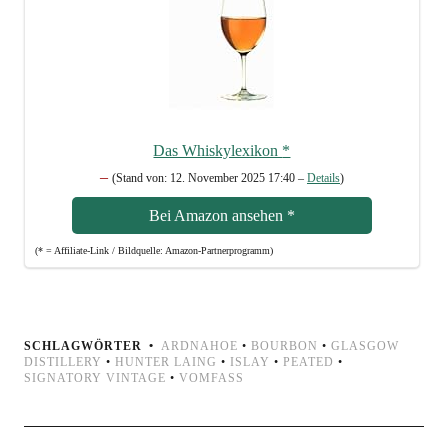
Das Whis­ky­le­xi­kon
*
–
(Stand von: 12. Novem­ber 2025 17:40 –
Details
)
Bei Ama­zon anse­hen
*
(* = Affi­lia­te-Link / Bild­quel­le: Amazon-Partnerprogramm)
SCHLAGWÖRTER
ARDNAHOE
•
BOURBON
•
GLASGOW
DISTILLERY
•
HUNTER LAING
•
ISLAY
•
PEATED
•
SIGNATORY VINTAGE
•
VOMFASS