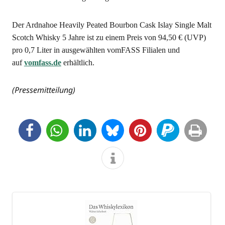
Der Ard­nah­oe Hea­vi­ly Pea­ted Bour­bon Cask Islay Sin­gle Malt
Scotch Whis­ky 5 Jah­re ist zu einem Preis von 94,50 € (UVP)
pro 0,7 Liter in aus­ge­wähl­ten vom­FASS Filia­len und
auf
vomfass.de
erhältlich.
(Pres­se­mit­tei­lung)