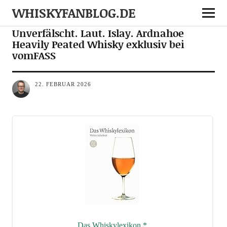
WHISKYFANBLOG.DE
NEWS
NOTES
Unverfälscht. Laut. Islay. Ardnahoe
Heavily Peated Whisky exklusiv bei
vomFASS
22. FEBRUAR 2026
Das Whis­ky­le­xi­kon
*