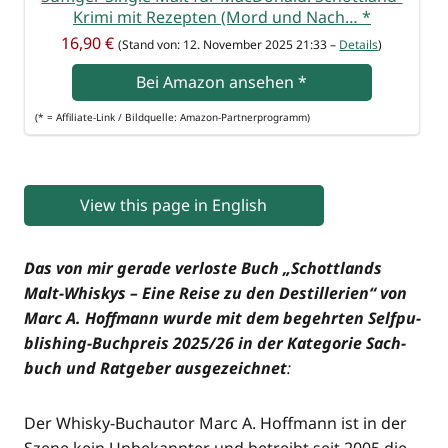
Kri­mi mit Rezep­ten (Mord und Nach…
*
16,90 €
(Stand von: 12. Novem­ber 2025 21:33 –
Details
)
Bei Ama­zon anse­hen
*
(* = Affi­lia­te-Link / Bild­quel­le: Amazon-Partnerprogramm)
View this page in English
Das von mir gera­de ver­los­te Buch „Schott­lands
Malt-Whis­kys – Eine Rei­se zu den Destil­le­rien“ von
Marc A. Hoff­mann wur­de mit dem begehr­ten Self­pu­
bli­shing-Buch­preis 2025/26 in der Kate­go­rie Sach­
buch und Rat­ge­ber aus­ge­zeich­net
:
Der Whis­ky-Buch­au­tor Marc A. Hoff­mann ist in der