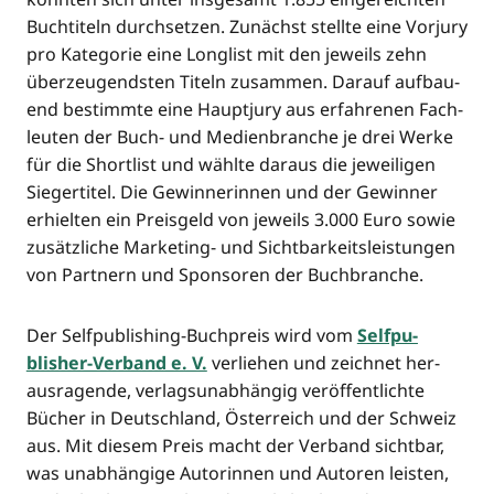
Buch­ti­teln durch­set­zen. Zunächst stell­te eine Vor­ju­ry
pro Kate­go­rie eine Long­list mit den jeweils zehn
über­zeu­gends­ten Titeln zusam­men. Dar­auf auf­bau­
end bestimm­te eine Haupt­ju­ry aus erfah­re­nen Fach­
leu­ten der Buch- und Medi­en­bran­che je drei Wer­ke
für die Short­list und wähl­te dar­aus die jewei­li­gen
Sie­ger­ti­tel. Die Gewin­ne­rin­nen und der Gewin­ner
erhiel­ten ein Preis­geld von jeweils 3.000 Euro sowie
zusätz­li­che Mar­ke­ting- und Sicht­bar­keits­leis­tun­gen
von Part­nern und Spon­so­ren der Buchbranche.
Der Self­pu­bli­shing-Buch­preis wird vom
Self­pu­
blisher-Ver­band e. V.
ver­lie­hen und zeich­net her­
aus­ra­gen­de, ver­lags­un­ab­hän­gig ver­öf­fent­lich­te
Bücher in Deutsch­land, Öster­reich und der Schweiz
aus. Mit die­sem Preis macht der Ver­band sicht­bar,
was unab­hän­gi­ge Autorin­nen und Autoren leis­ten,