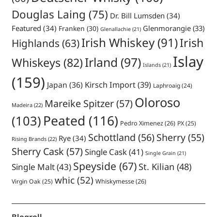
Douglas Laing
(75)
Dr. Bill Lumsden
(34)
Featured
(34)
Glenmorangie
(33)
Franken
(30)
Glenallachie
(21)
Irish Whiskey
(91)
Irish
Highlands
(63)
Islay
Irland
(97)
Whiskeys
(82)
Islands
(21)
(159)
Japan
(36)
Kirsch Import
(39)
Laphroaig
(24)
Oloroso
Mareike Spitzer
(57)
Madeira
(22)
Peated
(116)
(103)
Pedro Ximenez
(26)
PX
(25)
Schottland
(56)
Sherry
(55)
Rye
(34)
Rising Brands
(22)
Sherry Cask
(57)
Single Cask
(41)
Single Grain
(21)
Speyside
(67)
St. Kilian
(48)
Single Malt
(43)
whic
(52)
Virgin Oak
(25)
Whiskymesse
(26)