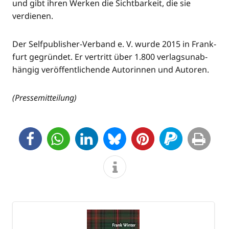
und gibt ihren Wer­ken die Sicht­bar­keit, die sie
verdienen.
Der Self­pu­blisher-Ver­band e. V. wur­de 2015 in Frank­
furt gegrün­det. Er ver­tritt über 1.800 ver­lags­un­ab­
hän­gig ver­öf­fent­li­chen­de Autorin­nen und Autoren.
(Pres­se­mit­tei­lung)