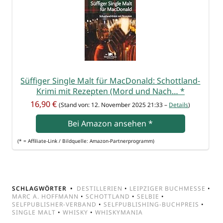
Süf­fi­ger Sin­gle Malt für Mac­Do­nald: Schott­land-
Kri­mi mit Rezep­ten (Mord und Nach…
*
16,90 €
(Stand von: 12. Novem­ber 2025 21:33 –
Details
)
Bei Ama­zon anse­hen
*
(* = Affi­lia­te-Link / Bild­quel­le: Amazon-Partnerprogramm)
SCHLAGWÖRTER
DESTILLERIEN
•
LEIPZIGER BUCHMESSE
•
MARC A. HOFFMANN
•
SCHOTTLAND
•
SELBIE
•
SELFPUBLISHER-VERBAND
•
SELFPUBLISHING-BUCHPREIS
•
SINGLE MALT
•
WHISKY
•
WHISKYMANIA