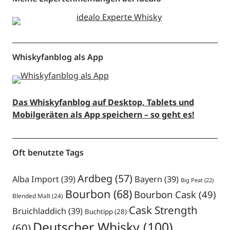
Whiskyfanblog als App
Das Whiskyfanblog auf Desktop, Tablets und
Mobilgeräten als App speichern – so geht es!
Oft benutzte Tags
Ardbeg
(57)
Alba Import
(39)
Bayern
(39)
Big Peat
(22)
Bourbon
(68)
Bourbon Cask
(49)
Blended Malt
(24)
Cask Strength
Bruichladdich
(39)
Buchtipp
(28)
Deutscher Whisky
(100)
(60)