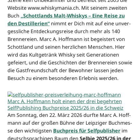
Sze­ne kein Unbe­kann­ter und betreibt seit 2005 die
Web­site www.whiskymania.ch. Mit sei­nem zwei­ten
Buch
„Schott­lands Malt-Whis­kys – Eine Rei­se zu
den Destil­le­rien“
nimmt er Dich mit auf eine unver­
gess­li­che Ent­de­ckungs­rei­se durch mehr als 140
Bren­ne­rei­en. Marc A. Hoff­mann ist begeis­tert von
Schott­land und sei­nen herz­li­chen Men­schen. Hier
wird das Kult­ge­tränk Whis­ky seit Gene­ra­tio­nen
gefei­ert, und die Geschich­ten der Bren­ne­rei­en sowie
die Gast­freund­schaft der Bewoh­ner las­sen jeden
Besuch zu einem beson­de­ren Erleb­nis werden.
Am Sonn­tag, den 22. März 2026 durf­te Marc A. Hoff­
mann auf der gro­ßen Büh­ne der Leip­zi­ger Buch­mes­
se den wich­tigs­ten
Buch­preis für Self­pu­blisher
im
deutsch­spra­chi­gen Raum den
Sel­bie 2025/26 in der