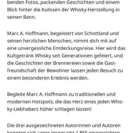
ben­den Fotos, packen­den Geschich­ten und einem
Blick hin­ter die Kulis­sen der Whis­ky-Her­stel­lung in
sei­nen Bann.
Marc A. Hoff­mann, begeis­tert von Schott­land und
sei­nen herz­li­chen Men­schen, nimmt dich mit auf
eine unver­gess­li­che Ent­de­ckungs­rei­se. Hier wird das
Kult­ge­tränk Whis­ky seit Gene­ra­tio­nen gefei­ert, und
die Geschich­ten der Bren­ne­rei­en sowie die Gast­
freund­schaft der Bewoh­ner las­sen jeden Besuch zu
einem beson­de­ren Erleb­nis werden.
Beglei­te Marc A. Hoff­mann zu tra­di­tio­nel­len und
moder­nen Hot­spots, die das Herz eines jeden Whis­
ky-Lieb­ha­bers höher schla­gen lassen!
Die drei aus­ge­zeich­ne­ten Autorin­nen und Autoren
konn­ten sich unter ins­ge­samt 1.855 ein­ge­reich­ten