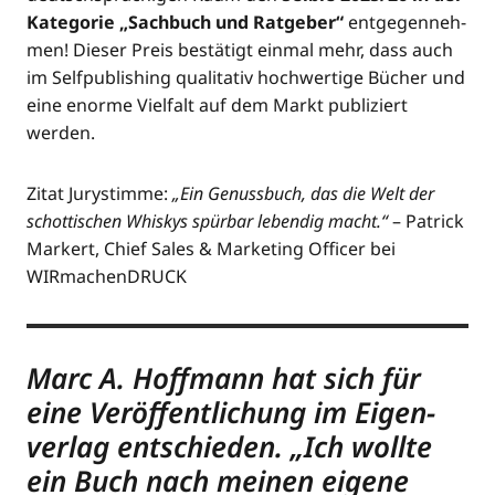
Kate­go­rie „Sach­buch und Rat­ge­ber“
ent­ge­gen­neh­
men! Die­ser Preis bestä­tigt ein­mal mehr, dass auch
im Self­pu­bli­shing qua­li­ta­tiv hoch­wer­ti­ge Bücher und
eine enor­me Viel­falt auf dem Markt publi­ziert
werden.
Zitat Jury­stim­me:
„Ein Genuss­buch, das die Welt der
schot­ti­schen Whis­kys spür­bar leben­dig macht.“
– Patrick
Mar­kert, Chief Sales & Mar­ke­ting Offi­cer bei
WIRmachenDRUCK
Marc A. Hoff­mann hat sich für
eine Ver­öf­fent­li­chung im Eigen­
ver­lag ent­schie­den. „Ich woll­te
ein Buch nach mei­nen eige­ne