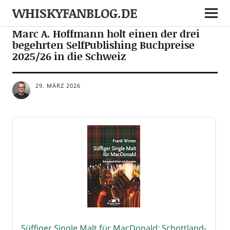
WHISKYFANBLOG.DE
MEDIA
NEWS
Marc A. Hoffmann holt einen der drei
begehrten SelfPublishing Buchpreise
2025/26 in die Schweiz
29. MÄRZ 2026
Süf­fi­ger Sin­gle Malt für Mac­Do­nald: Schott­land-