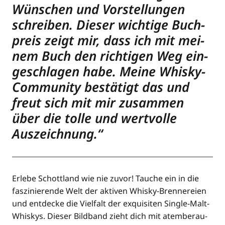
Wün­schen und Vor­stel­lun­gen
schrei­ben. Die­ser wich­ti­ge Buch­
preis zeigt mir, dass ich mit mei­
nem Buch den rich­ti­gen Weg ein­
ge­schla­gen habe. Mei­ne Whis­ky-
Com­mu­ni­ty bestä­tigt das und
freut sich mit mir zusam­men
über die tol­le und wert­vol­le
Auszeichnung.“
Erle­be Schott­land wie nie zuvor! Tau­che ein in die
fas­zi­nie­ren­de Welt der akti­ven Whis­ky-Bren­ne­rei­en
und ent­de­cke die Viel­falt der exqui­si­ten Sin­gle-Malt-
Whis­kys. Die­ser Bild­band zieht dich mit atem­be­rau­