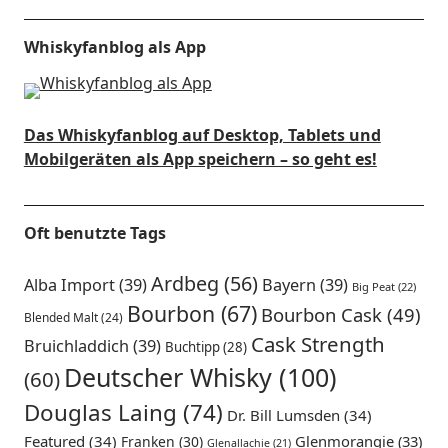
Whiskyfanblog als App
Das Whiskyfanblog auf Desktop, Tablets und
Mobilgeräten als App speichern – so geht es!
Oft benutzte Tags
Ardbeg
(56)
Alba Import
(39)
Bayern
(39)
Big Peat
(22)
Bourbon
(67)
Bourbon Cask
(49)
Blended Malt
(24)
Cask Strength
Bruichladdich
(39)
Buchtipp
(28)
Deutscher Whisky
(100)
(60)
Douglas Laing
(74)
Dr. Bill Lumsden
(34)
Featured
(34)
Glenmorangie
(33)
Franken
(30)
Glenallachie
(21)