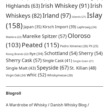
Irish Whiskey
(91)
Irish
Highlands
(63)
Islay
Irland
(97)
Whiskeys
(82)
Islands
(21)
(158)
Japan
(35)
Kirsch Import
(39)
Laphroaig
(24)
Oloroso
Mareike Spitzer
(57)
Madeira
(22)
Peated
(115)
(103)
Pedro Ximenez
(26)
PX
(25)
Schottland
(54)
Sherry
(54)
Rye
(34)
Rising Brands
(22)
Sherry Cask
(57)
Single Cask
(41)
Single Grain
(21)
Speyside
(67)
St. Kilian
(48)
Single Malt
(43)
whic
(52)
Virgin Oak
(24)
Whiskymesse
(26)
Blogroll
A Wardrobe of Whisky
Danish Whisky Blog