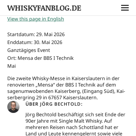
Lautrer Whisky Days
WHISKYFANBLOG.DE
6. JULI 2024
View this page in English
Start­da­tum:
29. Mai 2026
End­da­tum:
30. Mai 2026
Ganz­tä­gi­ges Event
Ort:
Men­sa der BBS I Technik
Mai
Die zwei­te Whis­ky-Mes­se in Kai­sers­lau­tern in der
reno­vier­ten „Men­sa“ der BBS I Tech­nik auf dem
sagen­um­wo­ben­den Kai­ser­berg, (Ein­gang Süd), Kai­
ser­berg­ring 29 in 67657 Kaiserslautern.
ÜBER
JÖRG BECHTOLD
Jörg Bechtold beschäftigt sich seit Ende der
90er Jahre mit Single Malt Whisky. Auf
mehreren Reisen nach Schottland hat er
Land und Leute kennengelernt sowie viele