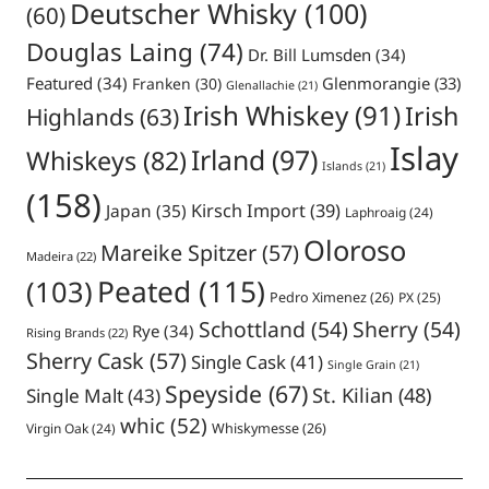
Deutscher Whisky
(100)
(60)
Douglas Laing
(74)
Dr. Bill Lumsden
(34)
Featured
(34)
Glenmorangie
(33)
Franken
(30)
Glenallachie
(21)
Irish Whiskey
(91)
Irish
Highlands
(63)
Islay
Irland
(97)
Whiskeys
(82)
Islands
(21)
(158)
Japan
(35)
Kirsch Import
(39)
Laphroaig
(24)
Oloroso
Mareike Spitzer
(57)
Madeira
(22)
Peated
(115)
(103)
Pedro Ximenez
(26)
PX
(25)
Schottland
(54)
Sherry
(54)
Rye
(34)
Rising Brands
(22)
Sherry Cask
(57)
Single Cask
(41)
Single Grain
(21)
Speyside
(67)
St. Kilian
(48)
Single Malt
(43)
whic
(52)
Virgin Oak
(24)
Whiskymesse
(26)