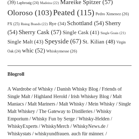
Mareike Spitzer
(57)
(39)
Laphroaig
(24)
Madeira
(22)
Oloroso
(103)
Peated
(115)
Pedro Ximenez
(26)
Schottland
(54)
Sherry
Rye
(34)
PX
(25)
Rising Brands
(22)
Sherry Cask
(57)
(54)
Single Cask
(41)
Single Grain
(21)
Speyside
(67)
St. Kilian
(48)
Single Malt
(43)
Virgin
whic
(52)
Oak
(24)
Whiskymesse
(26)
Blogroll
A Wardrobe of Whisky
Danish Whisky Blog
Friends of
Single Malt
Highland Herold
Irish Whiskey Blog
Malt
Maniacs
Malt Mariners
Malt Whisky
Mein Whisky
Single
Malt Whiskey
The Gateway to Distilleries
Whisky
Emporium
Whisky Fun by Serge
Whisky-Helden
WhiskyExperts
WhiskyMerch
WhiskyNews.de
Whiskystats
whiskyundfrauen. auch für männer.