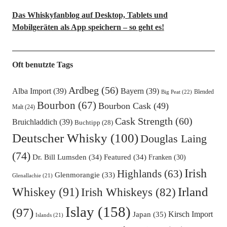
Das Whiskyfanblog auf Desktop, Tablets und
Mobilgeräten als App speichern – so geht es!
Oft benutzte Tags
Ardbeg
(56)
Alba Import
(39)
Bayern
(39)
Blended
Big Peat
(22)
Bourbon
(67)
Bourbon Cask
(49)
Malt
(24)
Cask Strength
(60)
Bruichladdich
(39)
Buchtipp
(28)
Deutscher Whisky
(100)
Douglas Laing
(74)
Dr. Bill Lumsden
(34)
Featured
(34)
Franken
(30)
Irish
Highlands
(63)
Glenmorangie
(33)
Glenallachie
(21)
Irland
Whiskey
(91)
Irish Whiskeys
(82)
Islay
(158)
(97)
Kirsch Import
Japan
(35)
Islands
(21)