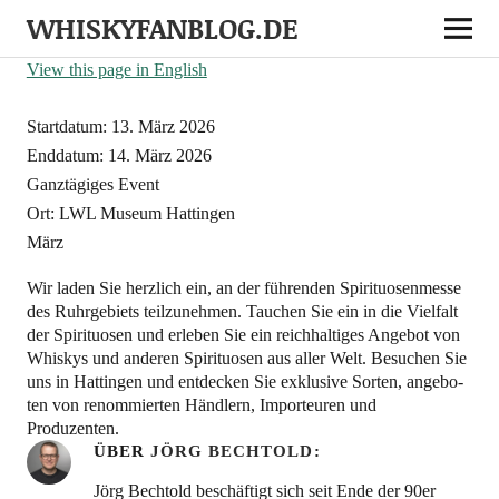
Whisky’n’more in Hattingen
WHISKYFANBLOG.DE
6. JULI 2024
View this page in English
Start­da­tum:
13. März 2026
End­da­tum:
14. März 2026
Ganz­tä­gi­ges Event
Ort:
LWL Muse­um Hattingen
März
Wir laden Sie herz­lich ein, an der füh­ren­den Spi­ri­tuo­sen­mes­se
des Ruhr­ge­biets teil­zu­neh­men. Tau­chen Sie ein in die Viel­falt
der Spi­ri­tuo­sen und erle­ben Sie ein reich­hal­ti­ges Ange­bot von
Whis­kys und ande­ren Spi­ri­tuo­sen aus aller Welt. Besu­chen Sie
uns in Hat­tin­gen und ent­de­cken Sie exklu­si­ve Sor­ten, ange­bo­
ten von renom­mier­ten Händ­lern, Impor­teu­ren und
Produzenten.
ÜBER
JÖRG BECHTOLD
Jörg Bechtold beschäftigt sich seit Ende der 90er