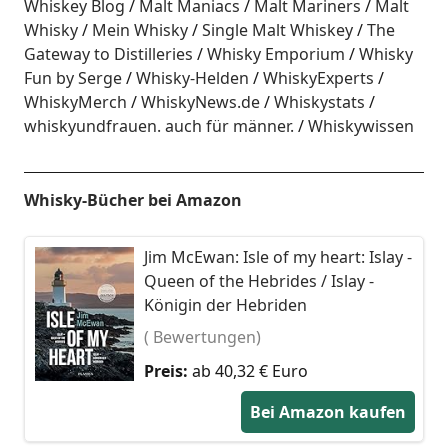
Whiskey Blog
Malt Maniacs
Malt Mariners
Malt
Whisky
Mein Whisky
Single Malt Whiskey
The
Gateway to Distilleries
Whisky Emporium
Whisky
Fun by Serge
Whisky-Helden
WhiskyExperts
WhiskyMerch
WhiskyNews.de
Whiskystats
whiskyundfrauen. auch für männer.
Whiskywissen
Whisky-Bücher bei Amazon
Jim McEwan: Isle of my heart: Islay -
Queen of the Hebrides / Islay -
Königin der Hebriden
( Bewertungen)
Preis:
ab 40,32 € Euro
Bei Amazon kaufen