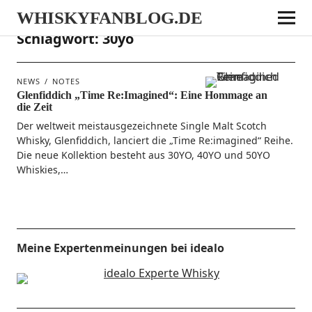
WHISKYFANBLOG.DE
Schlagwort:
30yo
NEWS
NOTES
Glenfiddich „Time Re:Imagined“: Eine Hommage an
die Zeit
Der welt­weit meist­aus­ge­zeich­ne­te Sin­gle Malt Scotch
Whis­ky, Glen­fid­dich, lan­ciert die „Time Re:imagined“ Rei­he.
Die neue Kol­lek­ti­on besteht aus 30YO, 40YO und 50YO
Whiskies,…
Meine Expertenmeinungen bei idealo