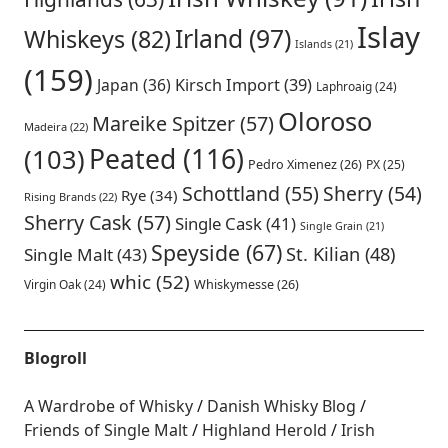
Islay
Irland
(97)
Whiskeys
(82)
Islands
(21)
(159)
Japan
(36)
Kirsch Import
(39)
Laphroaig
(24)
Oloroso
Mareike Spitzer
(57)
Madeira
(22)
Peated
(116)
(103)
Pedro Ximenez
(26)
PX
(25)
Schottland
(55)
Sherry
(54)
Rye
(34)
Rising Brands
(22)
Sherry Cask
(57)
Single Cask
(41)
Single Grain
(21)
Speyside
(67)
St. Kilian
(48)
Single Malt
(43)
whic
(52)
Virgin Oak
(24)
Whiskymesse
(26)
Blogroll
A Wardrobe of Whisky
Danish Whisky Blog
Friends of Single Malt
Highland Herold
Irish