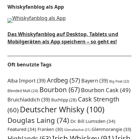
Whiskyfanblog als App
Das Whiskyfanblog auf Desktop, Tablets und
Mobilgeräten als App speichern – so geht es!
Oft benutzte Tags
Ardbeg
(57)
Alba Import
(39)
Bayern
(39)
Big Peat
(22)
Bourbon
(67)
Bourbon Cask
(49)
Blended Malt
(24)
Cask Strength
Bruichladdich
(39)
Buchtipp
(28)
Deutscher Whisky
(100)
(60)
Douglas Laing
(74)
Dr. Bill Lumsden
(34)
Featured
(34)
Glenmorangie
(33)
Franken
(30)
Glenallachie
(21)
Irish Whiskey
(91)
Irish
Highlands
(63)