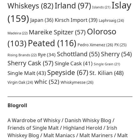
Islay
Irland
(97)
Whiskeys
(82)
Islands
(21)
(159)
Japan
(36)
Kirsch Import
(39)
Laphroaig
(24)
Oloroso
Mareike Spitzer
(57)
Madeira
(22)
Peated
(116)
(103)
Pedro Ximenez
(26)
PX
(25)
Schottland
(55)
Sherry
(54)
Rye
(34)
Rising Brands
(22)
Sherry Cask
(57)
Single Cask
(41)
Single Grain
(21)
Speyside
(67)
St. Kilian
(48)
Single Malt
(43)
whic
(52)
Virgin Oak
(24)
Whiskymesse
(26)
Blogroll
A Wardrobe of Whisky
Danish Whisky Blog
Friends of Single Malt
Highland Herold
Irish
Whiskey Blog
Malt Maniacs
Malt Mariners
Malt