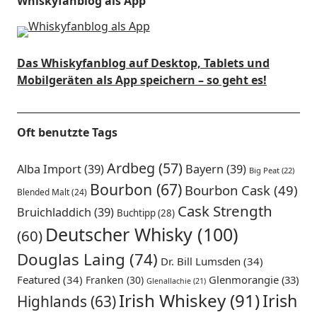
Whiskyfanblog als App
Das Whiskyfanblog auf Desktop, Tablets und
Mobilgeräten als App speichern – so geht es!
Oft benutzte Tags
Ardbeg
(57)
Alba Import
(39)
Bayern
(39)
Big Peat
(22)
Bourbon
(67)
Bourbon Cask
(49)
Blended Malt
(24)
Cask Strength
Bruichladdich
(39)
Buchtipp
(28)
Deutscher Whisky
(100)
(60)
Douglas Laing
(74)
Dr. Bill Lumsden
(34)
Featured
(34)
Glenmorangie
(33)
Franken
(30)
Glenallachie
(21)
Irish Whiskey
(91)
Irish
Highlands
(63)