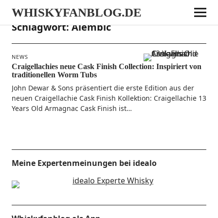
WHISKYFANBLOG.DE
Schlagwort:
Alembic
NEWS
Craigellachies neue Cask Finish Collection: Inspiriert von
traditionellen Worm Tubs
John Dewar & Sons prä­sen­tiert die ers­te Edi­ti­on aus der
neu­en Crai­gel­lachie Cask Finish Kol­lek­ti­on: Crai­gel­lachie 13
Years Old Arma­gnac Cask Finish ist…
Meine Expertenmeinungen bei idealo