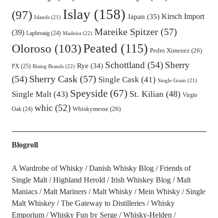
Islay
(158)
(97)
Kirsch Import
Japan
(35)
Islands
(21)
Mareike Spitzer
(57)
(39)
Laphroaig
(24)
Madeira
(22)
Oloroso
(103)
Peated
(115)
Pedro Ximenez
(26)
Schottland
(54)
Sherry
Rye
(34)
PX
(25)
Rising Brands
(22)
Sherry Cask
(57)
(54)
Single Cask
(41)
Single Grain
(21)
Speyside
(67)
St. Kilian
(48)
Single Malt
(43)
Virgin
whic
(52)
Oak
(24)
Whiskymesse
(26)
Blogroll
A Wardrobe of Whisky
Danish Whisky Blog
Friends of
Single Malt
Highland Herold
Irish Whiskey Blog
Malt
Maniacs
Malt Mariners
Malt Whisky
Mein Whisky
Single
Malt Whiskey
The Gateway to Distilleries
Whisky
Emporium
Whisky Fun by Serge
Whisky-Helden