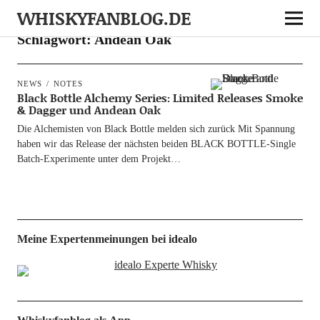
WHISKYFANBLOG.DE
Schlagwort:
Andean Oak
NEWS
NOTES
Black Bottle Alchemy Series: Limited Releases Smoke
& Dagger und Andean Oak
Die Alche­mis­ten von Black Bot­t­le mel­den sich zurück Mit Span­nung
haben wir das Release der nächs­ten bei­den BLACK BOT­­T­­LE-Sin­g­le
Batch-Expe­ri­­men­­te unter dem Projekt…
Meine Expertenmeinungen bei idealo