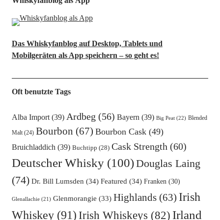
Whiskyfanblog als App
Das Whiskyfanblog auf Desktop, Tablets und
Mobilgeräten als App speichern – so geht es!
Oft benutzte Tags
Ardbeg
(56)
Alba Import
(39)
Bayern
(39)
Blended
Big Peat
(22)
Bourbon
(67)
Bourbon Cask
(49)
Malt
(24)
Cask Strength
(60)
Bruichladdich
(39)
Buchtipp
(28)
Deutscher Whisky
(100)
Douglas Laing
(74)
Dr. Bill Lumsden
(34)
Featured
(34)
Franken
(30)
Irish
Highlands
(63)
Glenmorangie
(33)
Glenallachie
(21)
Irland
Whiskey
(91)
Irish Whiskeys
(82)