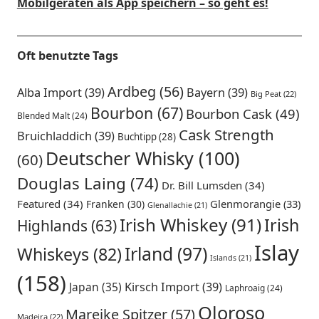
Mobilgeräten als App speichern – so geht es!
Oft benutzte Tags
Ardbeg
(56)
Alba Import
(39)
Bayern
(39)
Big Peat
(22)
Bourbon
(67)
Bourbon Cask
(49)
Blended Malt
(24)
Cask Strength
Bruichladdich
(39)
Buchtipp
(28)
Deutscher Whisky
(100)
(60)
Douglas Laing
(74)
Dr. Bill Lumsden
(34)
Featured
(34)
Glenmorangie
(33)
Franken
(30)
Glenallachie
(21)
Irish Whiskey
(91)
Irish
Highlands
(63)
Islay
Irland
(97)
Whiskeys
(82)
Islands
(21)
(158)
Japan
(35)
Kirsch Import
(39)
Laphroaig
(24)
Oloroso
Mareike Spitzer
(57)
Madeira
(22)