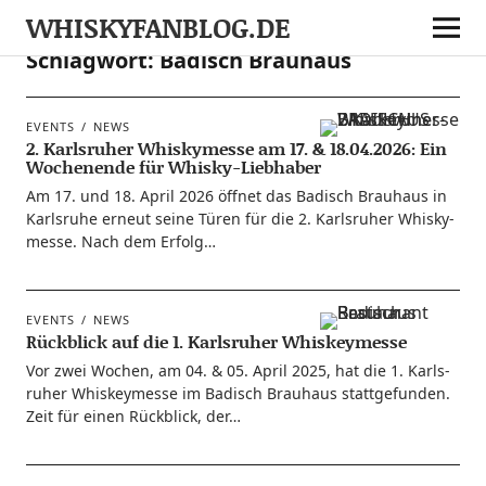
WHISKYFANBLOG.DE
Schlagwort:
Badisch Brauhaus
EVENTS
NEWS
2. Karlsruher Whiskymesse am 17. & 18.04.2026: Ein
Wochenende für Whisky-Liebhaber
Am 17. und 18. April 2026 öff­net das Badisch Brau­haus in
Karls­ru­he erneut sei­ne Türen für die 2. Karls­ru­her Whis­ky­
mes­se. Nach dem Erfolg…
EVENTS
NEWS
Rückblick auf die 1. Karlsruher Whiskeymesse
Vor zwei Wochen, am 04. & 05. April 2025, hat die 1. Karls­
ru­her Whis­key­mes­se im Badisch Brau­haus statt­ge­fun­den.
Zeit für einen Rück­blick, der…