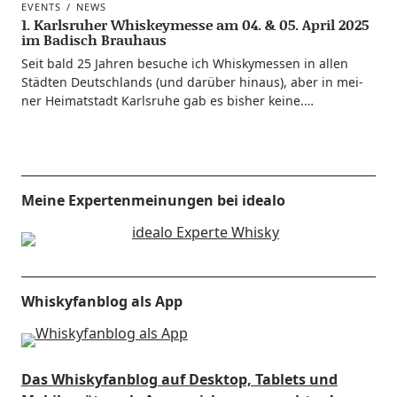
EVENTS
NEWS
1. Karlsruher Whiskeymesse am 04. & 05. April 2025
im Badisch Brauhaus
Seit bald 25 Jah­ren besu­che ich Whis­ky­mes­sen in allen
Städ­ten Deutsch­lands (und dar­über hin­aus), aber in mei­
ner Hei­mat­stadt Karls­ru­he gab es bis­her keine.…
Meine Expertenmeinungen bei idealo
Whiskyfanblog als App
Das Whiskyfanblog auf Desktop, Tablets und