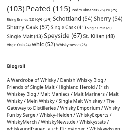
Peated
(115)
(103)
Pedro Ximenez
(26)
PX
(25)
Schottland
(54)
Sherry
(54)
Rye
(34)
Rising Brands
(22)
Sherry Cask
(57)
Single Cask
(41)
Single Grain
(21)
Speyside
(67)
St. Kilian
(48)
Single Malt
(43)
whic
(52)
Virgin Oak
(24)
Whiskymesse
(26)
Blogroll
A Wardrobe of Whisky
Danish Whisky Blog
Friends of Single Malt
Highland Herold
Irish
Whiskey Blog
Malt Maniacs
Malt Mariners
Malt
Whisky
Mein Whisky
Single Malt Whiskey
The
Gateway to Distilleries
Whisky Emporium
Whisky
Fun by Serge
Whisky-Helden
WhiskyExperts
WhiskyMerch
WhiskyNews.de
Whiskystats
whiskyundfrauen. auch für männer.
Whiskywissen