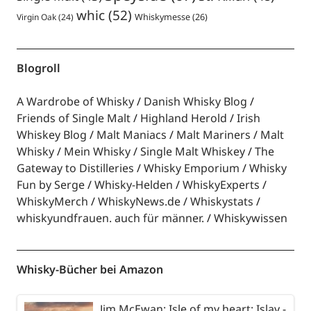
whic
(52)
Virgin Oak
(24)
Whiskymesse
(26)
Blogroll
A Wardrobe of Whisky
Danish Whisky Blog
Friends of Single Malt
Highland Herold
Irish
Whiskey Blog
Malt Maniacs
Malt Mariners
Malt
Whisky
Mein Whisky
Single Malt Whiskey
The
Gateway to Distilleries
Whisky Emporium
Whisky
Fun by Serge
Whisky-Helden
WhiskyExperts
WhiskyMerch
WhiskyNews.de
Whiskystats
whiskyundfrauen. auch für männer.
Whiskywissen
Whisky-Bücher bei Amazon
Jim McEwan: Isle of my heart: Islay -