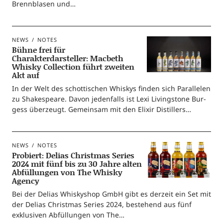
Brenn­bla­sen und…
NEWS
NOTES
Bühne frei für
Charakterdarsteller: Macbeth
Whisky Collection führt zweiten
Akt auf
In der Welt des schot­ti­schen Whis­kys fin­den sich Par­al­le­len
zu Shake­speare. Davon jeden­falls ist Lexi Living­stone Bur­
gess über­zeugt. Gemein­sam mit den Eli­xir Distillers…
NEWS
NOTES
Probiert: Delias Christmas Series
2024 mit fünf bis zu 30 Jahre alten
Abfüllungen von The Whisky
Agency
Bei der Deli­as Whis­ky­shop GmbH gibt es der­zeit ein Set mit
der Deli­as Christ­mas Series 2024, bestehend aus fünf
exklu­si­ven Abfül­lun­gen von The…