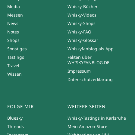
Media
Whisky-Bücher
Messen
Whisky-Videos
News
Whisky-Shops
Notes
Whisky-FAQ
Shops
Whisky-Glossar
Sonstiges
Whiskyfanblog als App
Tastings
Fakten über
WHISKYFANBLOG.DE
Travel
Impressum
Wissen
Datenschutzerklärung
FOLGE MIR
WEITERE SEITEN
Bluesky
Whisky-Tastings in Karlsruhe
Threads
Mein Amazon-Store
Instagram
Webhosting von 1&1