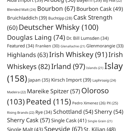
Alba Import
(39)
Bayern
(39)
Big Peat
(22)
Bourbon
(67)
Bourbon Cask
(49)
Blended Malt
(24)
Cask Strength
Bruichladdich
(39)
Buchtipp
(28)
Deutscher Whisky
(100)
(60)
Douglas Laing
(74)
Dr. Bill Lumsden
(34)
Featured
(34)
Glenmorangie
(33)
Franken
(30)
Glenallachie
(21)
Irish Whiskey
(91)
Irish
Highlands
(63)
Islay
Irland
(97)
Whiskeys
(82)
Islands
(21)
(158)
Japan
(35)
Kirsch Import
(39)
Laphroaig
(24)
Oloroso
Mareike Spitzer
(57)
Madeira
(22)
Peated
(115)
(103)
Pedro Ximenez
(26)
PX
(25)
Schottland
(54)
Sherry
(54)
Rye
(34)
Rising Brands
(22)
Sherry Cask
(57)
Single Cask
(41)
Single Grain
(21)
Speyside
(67)
St. Kilian
(48)
Single Malt
(43)