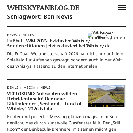
WHISKYFANBLOG.DE
Schlagwort:
Ben Nevis
NEWS
NOTES
Fußball-WM 2026: Exklusive Whisky-
Sondereditionen jetzt reduziert bei Whisky.de
Die Fuß­­ball-Wel­t­­meis­­ter­­schaft 2026 hat nicht nur auf dem
Spiel­feld für Auf­se­hen gesorgt, son­dern auch in der Welt
des Whis­kys. Pas­send zu den internationalen…
DEALS
MEDIA
NEWS
VERLOSUNG: Auf zu den wilden
Hebrideninseln! Der neue
Bildkalender „Scotland – Land of
Whisky“ 2026 ist da
Kup­fer und polier­tes Mes­sing glän­zen magisch im Son­
nen­licht, das durch kunst­vol­le Glas­fens­ter fällt. Der „Still
Room“ der Ben­­be­­cu­­la-Bren­­ne­­rei mit sei­nen mäch­ti­gen