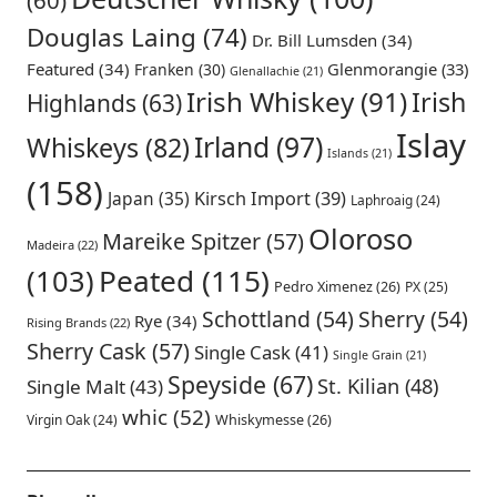
(60)
Douglas Laing
(74)
Dr. Bill Lumsden
(34)
Featured
(34)
Glenmorangie
(33)
Franken
(30)
Glenallachie
(21)
Irish Whiskey
(91)
Irish
Highlands
(63)
Islay
Irland
(97)
Whiskeys
(82)
Islands
(21)
(158)
Japan
(35)
Kirsch Import
(39)
Laphroaig
(24)
Oloroso
Mareike Spitzer
(57)
Madeira
(22)
Peated
(115)
(103)
Pedro Ximenez
(26)
PX
(25)
Schottland
(54)
Sherry
(54)
Rye
(34)
Rising Brands
(22)
Sherry Cask
(57)
Single Cask
(41)
Single Grain
(21)
Speyside
(67)
St. Kilian
(48)
Single Malt
(43)
whic
(52)
Virgin Oak
(24)
Whiskymesse
(26)