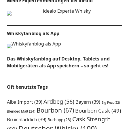
Meine Expertenmeinungen bei idealo
Whiskyfanblog als App
Das Whiskyfanblog auf Desktop, Tablets und
Mobilgeräten als App speichern – so geht es!
Oft benutzte Tags
Ardbeg
(56)
Alba Import
(39)
Bayern
(39)
Big Peat
(22)
Bourbon
(67)
Bourbon Cask
(49)
Blended Malt
(24)
Cask Strength
Bruichladdich
(39)
Buchtipp
(28)
Deutscher Whisky
(100)