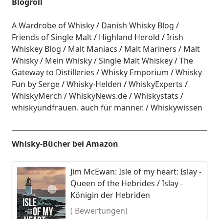
Blogroll
A Wardrobe of Whisky
Danish Whisky Blog
Friends of Single Malt
Highland Herold
Irish
Whiskey Blog
Malt Maniacs
Malt Mariners
Malt
Whisky
Mein Whisky
Single Malt Whiskey
The
Gateway to Distilleries
Whisky Emporium
Whisky
Fun by Serge
Whisky-Helden
WhiskyExperts
WhiskyMerch
WhiskyNews.de
Whiskystats
whiskyundfrauen. auch für männer.
Whiskywissen
Whisky-Bücher bei Amazon
Jim McEwan: Isle of my heart: Islay -
Queen of the Hebrides / Islay -
Königin der Hebriden
( Bewertungen)