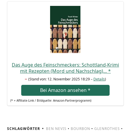
Das Auge des Fein­schme­ckers: Schott­land-Kri­mi
mit Rezep­ten (Mord und Nach­schlag)…
*
–
(Stand von: 12. Novem­ber 2025 18:29 –
Details
)
Bei Ama­zon anse­hen
*
(* = Affi­lia­te-Link / Bild­quel­le: Amazon-Partnerprogramm)
SCHLAGWÖRTER
BEN NEVIS
•
BOURBON
•
GLENROTHES
•