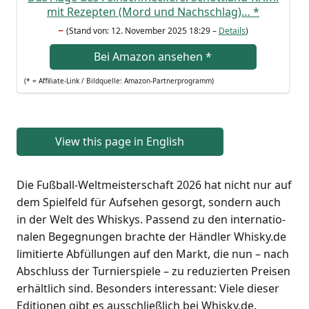
mit Rezep­ten (Mord und Nach­schlag)…
*
–
(Stand von: 12. Novem­ber 2025 18:29 –
Details
)
Bei Ama­zon anse­hen
*
(* = Affi­lia­te-Link / Bild­quel­le: Amazon-Partnerprogramm)
View this page in English
Die Fuß­ball-Welt­meis­ter­schaft 2026 hat nicht nur auf
dem Spiel­feld für Auf­se­hen gesorgt, son­dern auch
in der Welt des Whis­kys. Pas­send zu den inter­na­tio­
na­len Begeg­nun­gen brach­te der Händ­ler Whisky.de
limi­tier­te Abfül­lun­gen auf den Markt, die nun – nach
Abschluss der Tur­nier­spie­le – zu redu­zier­ten Prei­sen
erhält­lich sind. Beson­ders inter­es­sant: Vie­le die­ser
Edi­tio­nen gibt es aus­schließ­lich bei Whisky.de.