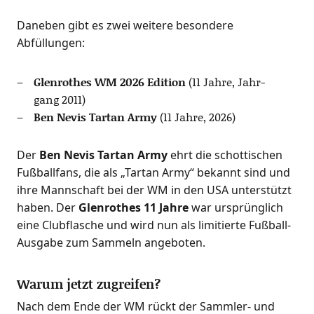
Dane­ben gibt es zwei wei­te­re beson­de­re
Abfüllungen:
Glen­ro­thes WM 2026 Edi­ti­on
(11 Jah­re, Jahr­
gang 2011)
Ben Nevis Tar­tan Army
(11 Jah­re, 2026)
Der
Ben Nevis Tar­tan Army
ehrt die schot­ti­schen
Fuß­ball­fans, die als „Tar­tan Army“ bekannt sind und
ihre Mann­schaft bei der WM in den USA unter­stützt
haben. Der
Glen­ro­thes 11 Jah­re
war ursprüng­lich
eine Club­fla­sche und wird nun als limi­tier­te Fuß­ball-
Aus­ga­be zum Sam­meln angeboten.
Warum jetzt zugreifen?
Nach dem Ende der WM rückt der Samm­ler- und