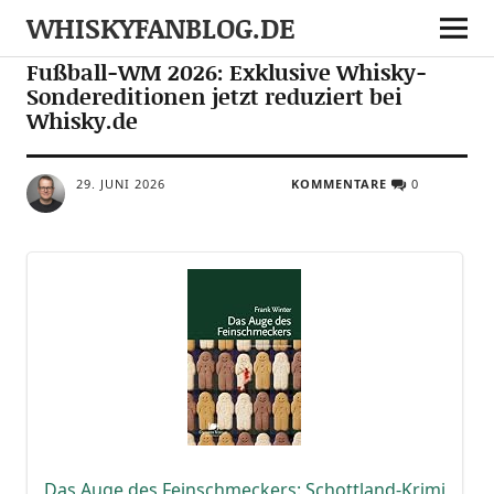
WHISKYFANBLOG.DE
NEWS
NOTES
Fußball-WM 2026: Exklusive Whisky-
Sondereditionen jetzt reduziert bei
Whisky.de
29. JUNI 2026
KOMMENTARE
0
Das Auge des Fein­schme­ckers: Schott­land-Kri­mi