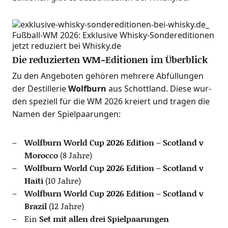
Die reduzierten WM-Editionen im Überblick
Zu den Ange­bo­ten gehö­ren meh­re­re Abfül­lun­gen
der Destil­le­rie
Wolfb­urn
aus Schott­land. Die­se wur­
den spe­zi­ell für die WM 2026 kre­iert und tra­gen die
Namen der Spielpaarungen:
Wolfb­urn World Cup 2026 Edi­ti­on – Scot­land v
Moroc­co
(8 Jahre)
Wolfb­urn World Cup 2026 Edi­ti­on – Scot­land v
Hai­ti
(10 Jahre)
Wolfb­urn World Cup 2026 Edi­ti­on – Scot­land v
Bra­zil
(12 Jahre)
Ein
Set mit allen drei Spielpaarungen