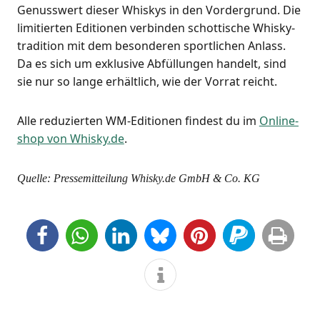
Genuss­wert die­ser Whis­kys in den Vor­der­grund. Die
limi­tier­ten Edi­tio­nen ver­bin­den schot­ti­sche Whis­ky­
tra­di­ti­on mit dem beson­de­ren sport­li­chen Anlass.
Da es sich um exklu­si­ve Abfül­lun­gen han­delt, sind
sie nur so lan­ge erhält­lich, wie der Vor­rat reicht.
Alle redu­zier­ten WM-Edi­tio­nen fin­dest du im
Online­
shop von Whisky.de
.
Quel­le: Pres­se­mit­tei­lung Whisky.de GmbH & Co. KG