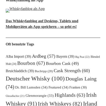
Whiskyfanblog als App
Das Whiskyfanblog auf Desktop, Tablets und
Mobilgeräten als App speichern – so geht es!
Oft benutzte Tags
Ardbeg
(57)
Alba Import
(39)
Bayern
(39)
Blended
Big Peat
(22)
Bourbon
(67)
Bourbon Cask
(49)
Malt
(24)
Cask Strength
(60)
Bruichladdich
(39)
Buchtipp
(28)
Deutscher Whisky
(100)
Douglas Laing
(74)
Dr. Bill Lumsden
(34)
Featured
(34)
Franken
(30)
Irish
Highlands
(63)
Glenmorangie
(33)
Glenallachie
(21)
Irland
Whiskey
(91)
Irish Whiskeys
(82)