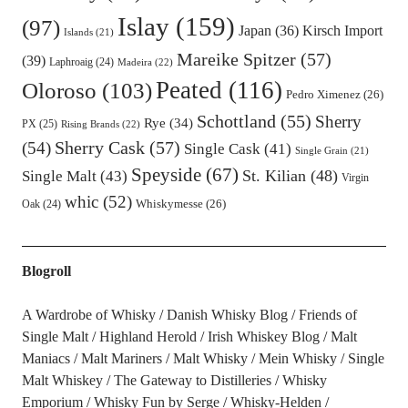
Islay
(159)
(97)
Kirsch Import
Japan
(36)
Islands
(21)
Mareike Spitzer
(57)
(39)
Laphroaig
(24)
Madeira
(22)
Peated
(116)
Oloroso
(103)
Pedro Ximenez
(26)
Schottland
(55)
Sherry
Rye
(34)
PX
(25)
Rising Brands
(22)
Sherry Cask
(57)
(54)
Single Cask
(41)
Single Grain
(21)
Speyside
(67)
St. Kilian
(48)
Single Malt
(43)
Virgin
whic
(52)
Oak
(24)
Whiskymesse
(26)
Blogroll
A Wardrobe of Whisky
Danish Whisky Blog
Friends of
Single Malt
Highland Herold
Irish Whiskey Blog
Malt
Maniacs
Malt Mariners
Malt Whisky
Mein Whisky
Single
Malt Whiskey
The Gateway to Distilleries
Whisky
Emporium
Whisky Fun by Serge
Whisky-Helden