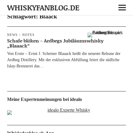
WHISKYFANBLOG.DE
Schlagwort:
Blaack
NEWS
NOTES
Schafe blöken – Ardbegs Jubiläumswhisky
„Blaaack“
Von Ernie – Ernst J. Schei­ner Blaaack heißt die neu­es­te Release der
Ard­beg Distil­lery. Mit der exklu­si­ven Abfül­lung fei­ert die süd­li­che
Islay-Bren­­ne­­rei das…
Meine Expertenmeinungen bei idealo