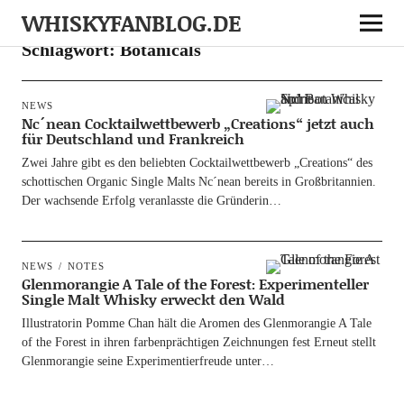
WHISKYFANBLOG.DE
Schlagwort:
Botanicals
NEWS
Nc´nean Cocktailwettbewerb „Creations“ jetzt auch
für Deutschland und Frankreich
Zwei Jah­re gibt es den belieb­ten Cock­tail­wett­be­werb „Crea­ti­ons“ des
schot­ti­schen Orga­nic Sin­gle Malts Nc´nean bereits in Groß­bri­tan­ni­en.
Der wach­sen­de Erfolg ver­an­lass­te die Gründerin…
NEWS
NOTES
Glenmorangie A Tale of the Forest: Experimenteller
Single Malt Whisky erweckt den Wald
Illus­tra­to­rin Pom­me Chan hält die Aro­men des Glen­mo­ran­gie A Tale
of the Forest in ihren far­ben­präch­ti­gen Zeich­nun­gen fest Erneut stellt
Glen­mo­ran­gie sei­ne Expe­ri­men­tier­freu­de unter…