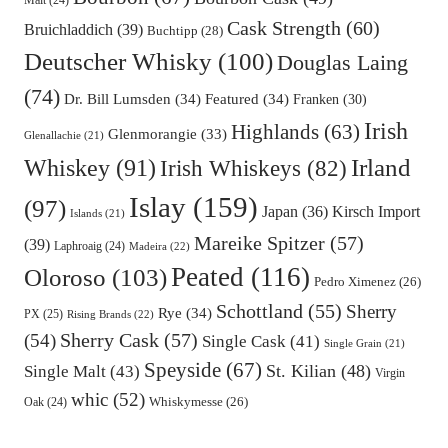
Malt
(24)
Cask Strength
(60)
Bruichladdich
(39)
Buchtipp
(28)
Deutscher Whisky
(100)
Douglas Laing
(74)
Dr. Bill Lumsden
(34)
Featured
(34)
Franken
(30)
Irish
Highlands
(63)
Glenmorangie
(33)
Glenallachie
(21)
Irland
Whiskey
(91)
Irish Whiskeys
(82)
Islay
(159)
(97)
Kirsch Import
Japan
(36)
Islands
(21)
Mareike Spitzer
(57)
(39)
Laphroaig
(24)
Madeira
(22)
Peated
(116)
Oloroso
(103)
Pedro Ximenez
(26)
Schottland
(55)
Sherry
Rye
(34)
PX
(25)
Rising Brands
(22)
Sherry Cask
(57)
(54)
Single Cask
(41)
Single Grain
(21)
Speyside
(67)
St. Kilian
(48)
Single Malt
(43)
Virgin
whic
(52)
Oak
(24)
Whiskymesse
(26)