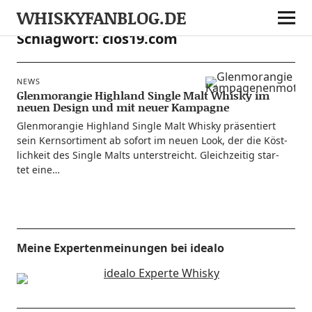
WHISKYFANBLOG.DE
Schlagwort:
clos19.com
NEWS
Glenmorangie Highland Single Malt Whisky im
neuen Design und mit neuer Kampagne
Glen­mo­ran­gie High­land Sin­gle Malt Whis­ky prä­sen­tiert
sein Kern­sor­ti­ment ab sofort im neu­en Look, der die Köst­
lich­keit des Sin­gle Malts unter­streicht. Gleich­zei­tig star­
tet eine…
Meine Expertenmeinungen bei idealo