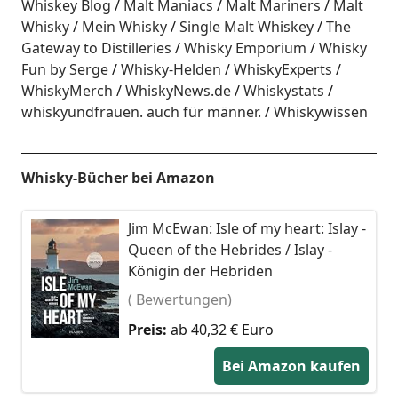
Whiskey Blog
Malt Maniacs
Malt Mariners
Malt
Whisky
Mein Whisky
Single Malt Whiskey
The
Gateway to Distilleries
Whisky Emporium
Whisky
Fun by Serge
Whisky-Helden
WhiskyExperts
WhiskyMerch
WhiskyNews.de
Whiskystats
whiskyundfrauen. auch für männer.
Whiskywissen
Whisky-Bücher bei Amazon
Jim McEwan: Isle of my heart: Islay -
Queen of the Hebrides / Islay -
Königin der Hebriden
( Bewertungen)
Preis:
ab 40,32 € Euro
Bei Amazon kaufen