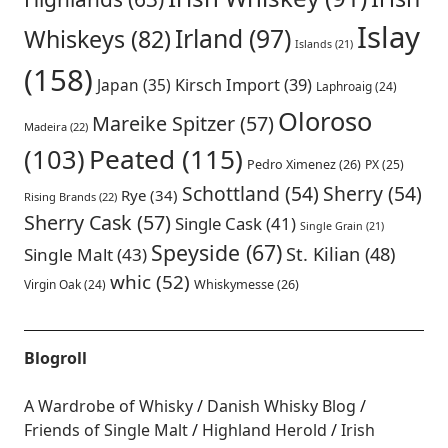
Islay
Irland
(97)
Whiskeys
(82)
Islands
(21)
(158)
Japan
(35)
Kirsch Import
(39)
Laphroaig
(24)
Oloroso
Mareike Spitzer
(57)
Madeira
(22)
Peated
(115)
(103)
Pedro Ximenez
(26)
PX
(25)
Schottland
(54)
Sherry
(54)
Rye
(34)
Rising Brands
(22)
Sherry Cask
(57)
Single Cask
(41)
Single Grain
(21)
Speyside
(67)
St. Kilian
(48)
Single Malt
(43)
whic
(52)
Virgin Oak
(24)
Whiskymesse
(26)
Blogroll
A Wardrobe of Whisky
Danish Whisky Blog
Friends of Single Malt
Highland Herold
Irish