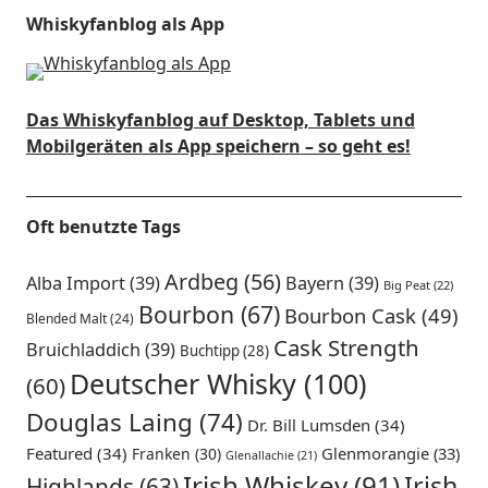
Whiskyfanblog als App
Das Whiskyfanblog auf Desktop, Tablets und
Mobilgeräten als App speichern – so geht es!
Oft benutzte Tags
Ardbeg
(56)
Alba Import
(39)
Bayern
(39)
Big Peat
(22)
Bourbon
(67)
Bourbon Cask
(49)
Blended Malt
(24)
Cask Strength
Bruichladdich
(39)
Buchtipp
(28)
Deutscher Whisky
(100)
(60)
Douglas Laing
(74)
Dr. Bill Lumsden
(34)
Featured
(34)
Glenmorangie
(33)
Franken
(30)
Glenallachie
(21)
Irish Whiskey
(91)
Irish
Highlands
(63)