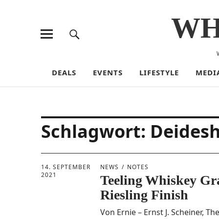
WH
DEALS
EVENTS
LIFESTYLE
MEDI
Schlagwort:
Deides
14. SEPTEMBER
NEWS
NOTES
2021
Teeling Whiskey G
Riesling Finish
Von Ernie – Ernst J. Schei­ner, Th