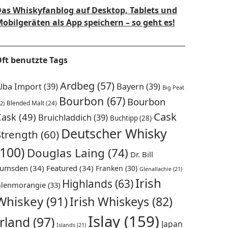
as Whiskyfanblog auf Desktop, Tablets und
obilgeräten als App speichern – so geht es!
ft benutzte Tags
Ardbeg
(57)
lba Import
(39)
Bayern
(39)
Big Peat
Bourbon
(67)
Bourbon
Blended Malt
(24)
2)
Cask
Cask
(49)
Bruichladdich
(39)
Buchtipp
(28)
Deutscher Whisky
Strength
(60)
(100)
Douglas Laing
(74)
Dr. Bill
umsden
(34)
Featured
(34)
Franken
(30)
Glenallachie
(21)
Irish
Highlands
(63)
lenmorangie
(33)
Whiskey
(91)
Irish Whiskeys
(82)
Islay
(159)
Irland
(97)
Japan
Islands
(21)