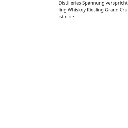
Distil­le­ries Span­nung ver­spric
ling Whis­key Ries­ling Grand Cru
ist eine…