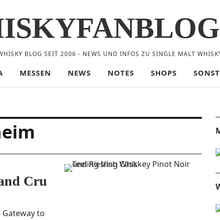
ISKYFANBLOG
WHISKY BLOG SEIT 2006 - NEWS UND INFOS ZU SINGLE MALT WHISK
A
MESSEN
NEWS
NOTES
SHOPS
SONST
heim
M
rand Cru
W
e Gate­way to