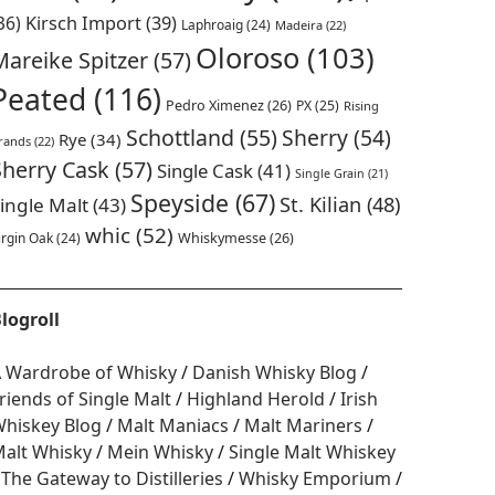
36)
Kirsch Import
(39)
Laphroaig
(24)
Madeira
(22)
Oloroso
(103)
Mareike Spitzer
(57)
Peated
(116)
Pedro Ximenez
(26)
PX
(25)
Rising
Schottland
(55)
Sherry
(54)
Rye
(34)
rands
(22)
Sherry Cask
(57)
Single Cask
(41)
Single Grain
(21)
Speyside
(67)
St. Kilian
(48)
ingle Malt
(43)
whic
(52)
irgin Oak
(24)
Whiskymesse
(26)
logroll
 Wardrobe of Whisky
Danish Whisky Blog
riends of Single Malt
Highland Herold
Irish
hiskey Blog
Malt Maniacs
Malt Mariners
alt Whisky
Mein Whisky
Single Malt Whiskey
The Gateway to Distilleries
Whisky Emporium