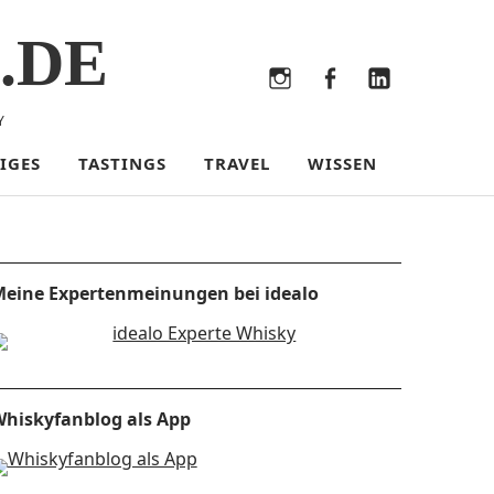
.DE
Bluesky
Threads
Instagram
Facebook
LinkedIn
Y
IGES
TASTINGS
TRAVEL
WISSEN
eine Expertenmeinungen bei idealo
hiskyfanblog als App