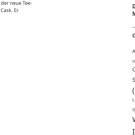
ht der neue Tee­
D
 Cask. Er
M
O
A
(2
L
G