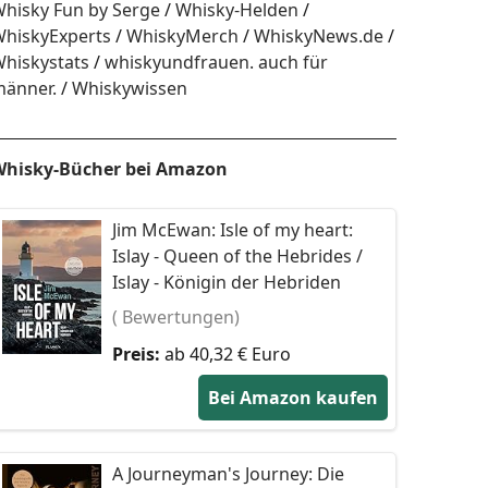
hisky Fun by Serge
Whisky-Helden
hiskyExperts
WhiskyMerch
WhiskyNews.de
hiskystats
whiskyundfrauen. auch für
änner.
Whiskywissen
hisky-Bücher bei Amazon
Jim McEwan: Isle of my heart:
Islay - Queen of the Hebrides /
Islay - Königin der Hebriden
( Bewertungen)
Preis:
ab 40,32 € Euro
Bei Amazon kaufen
A Journeyman's Journey: Die