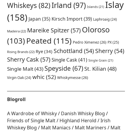
Islay
Irland
(97)
Whiskeys
(82)
Islands
(21)
(158)
Japan
(35)
Kirsch Import
(39)
Laphroaig
(24)
Oloroso
Mareike Spitzer
(57)
Madeira
(22)
Peated
(115)
(103)
Pedro Ximenez
(26)
PX
(25)
Schottland
(54)
Sherry
(54)
Rye
(34)
Rising Brands
(22)
Sherry Cask
(57)
Single Cask
(41)
Single Grain
(21)
Speyside
(67)
St. Kilian
(48)
Single Malt
(43)
whic
(52)
Virgin Oak
(24)
Whiskymesse
(26)
Blogroll
A Wardrobe of Whisky
Danish Whisky Blog
Friends of Single Malt
Highland Herold
Irish
Whiskey Blog
Malt Maniacs
Malt Mariners
Malt