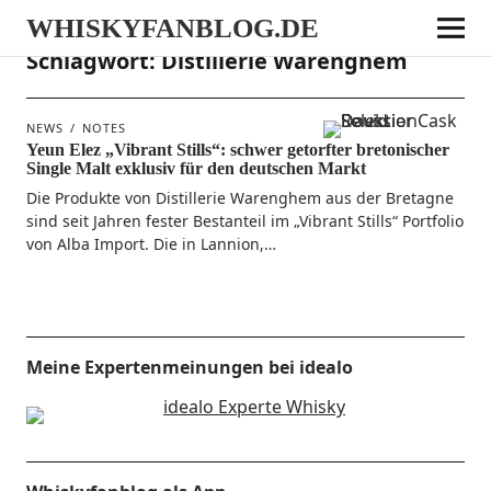
WHISKYFANBLOG.DE
Schlagwort:
Distillerie Warenghem
NEWS
NOTES
Yeun Elez „Vibrant Stills“: schwer getorfter bretonischer
Single Malt exklusiv für den deutschen Markt
Die Pro­duk­te von Distil­le­rie Waren­g­hem aus der Bre­ta­gne
sind seit Jah­ren fes­ter Best­an­teil im „Vibrant Stills“ Port­fo­lio
von Alba Import. Die in Lannion,…
Meine Expertenmeinungen bei idealo