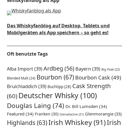
Whiskyfanblog als App
Das Whiskyfanblog auf Desktop, Tablets und
Mobilgeräten als App speichern – so geht es!
Oft benutzte Tags
Ardbeg
(56)
Alba Import
(39)
Bayern
(39)
Big Peat
(22)
Bourbon
(67)
Bourbon Cask
(49)
Blended Malt
(24)
Cask Strength
Bruichladdich
(39)
Buchtipp
(28)
Deutscher Whisky
(100)
(60)
Douglas Laing
(74)
Dr. Bill Lumsden
(34)
Featured
(34)
Glenmorangie
(33)
Franken
(30)
Glenallachie
(21)
Irish Whiskey
(91)
Irish
Highlands
(63)