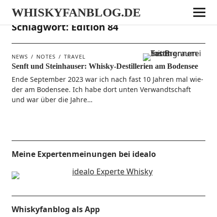
WHISKYFANBLOG.DE
Schlagwort:
Edition 84
NEWS
NOTES
TRAVEL
Senft und Steinhauser: Whisky-Destillerien am Bodensee
Ende Sep­tem­ber 2023 war ich nach fast 10 Jah­ren mal wie­
der am Boden­see. Ich habe dort unten Ver­wandt­schaft
und war über die Jahre…
Meine Expertenmeinungen bei idealo
Whiskyfanblog als App