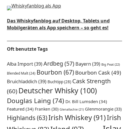
Das Whiskyfanblog auf Desktop, Tablets und
Mobilgeräten als App speichern – so geht es!
Oft benutzte Tags
Ardbeg
(57)
Alba Import
(39)
Bayern
(39)
Big Peat
(22)
Bourbon
(67)
Bourbon Cask
(49)
Blended Malt
(24)
Cask Strength
Bruichladdich
(39)
Buchtipp
(28)
Deutscher Whisky
(100)
(60)
Douglas Laing
(74)
Dr. Bill Lumsden
(34)
Featured
(34)
Glenmorangie
(33)
Franken
(30)
Glenallachie
(21)
Irish Whiskey
(91)
Irish
Highlands
(63)
Islay