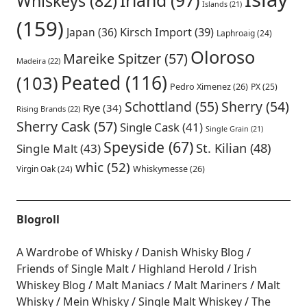
Irland
(97)
Whiskeys
(82)
Islands
(21)
(159)
Japan
(36)
Kirsch Import
(39)
Laphroaig
(24)
Oloroso
Mareike Spitzer
(57)
Madeira
(22)
Peated
(116)
(103)
Pedro Ximenez
(26)
PX
(25)
Schottland
(55)
Sherry
(54)
Rye
(34)
Rising Brands
(22)
Sherry Cask
(57)
Single Cask
(41)
Single Grain
(21)
Speyside
(67)
St. Kilian
(48)
Single Malt
(43)
whic
(52)
Virgin Oak
(24)
Whiskymesse
(26)
Blogroll
A Wardrobe of Whisky
Danish Whisky Blog
Friends of Single Malt
Highland Herold
Irish
Whiskey Blog
Malt Maniacs
Malt Mariners
Malt
Whisky
Mein Whisky
Single Malt Whiskey
The