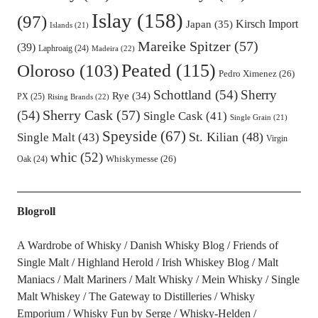
Islay
(158)
(97)
Kirsch Import
Japan
(35)
Islands
(21)
Mareike Spitzer
(57)
(39)
Laphroaig
(24)
Madeira
(22)
Oloroso
(103)
Peated
(115)
Pedro Ximenez
(26)
Schottland
(54)
Sherry
Rye
(34)
PX
(25)
Rising Brands
(22)
Sherry Cask
(57)
(54)
Single Cask
(41)
Single Grain
(21)
Speyside
(67)
St. Kilian
(48)
Single Malt
(43)
Virgin
whic
(52)
Oak
(24)
Whiskymesse
(26)
Blogroll
A Wardrobe of Whisky
Danish Whisky Blog
Friends of
Single Malt
Highland Herold
Irish Whiskey Blog
Malt
Maniacs
Malt Mariners
Malt Whisky
Mein Whisky
Single
Malt Whiskey
The Gateway to Distilleries
Whisky
Emporium
Whisky Fun by Serge
Whisky-Helden