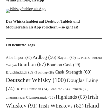
Whiskyfanblog als App
Das Whiskyfanblog auf Desktop, Tablets und
Mobilgeräten als App speichern – so geht es!
Oft benutzte Tags
Ardbeg
(56)
Alba Import
(39)
Bayern
(39)
Blended
Big Peat
(22)
Bourbon
(67)
Bourbon Cask
(49)
Malt
(24)
Cask Strength
(60)
Bruichladdich
(39)
Buchtipp
(28)
Deutscher Whisky
(100)
Douglas Laing
(74)
Dr. Bill Lumsden
(34)
Featured
(34)
Franken
(30)
Irish
Highlands
(63)
Glenmorangie
(33)
Glenallachie
(21)
Irland
Whiskey
(91)
Irish Whiskeys
(82)