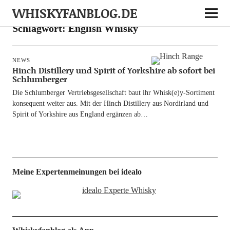
WHISKYFANBLOG.DE
Schlagwort:
English Whisky
NEWS
Hinch Distillery und Spirit of Yorkshire ab sofort bei
Schlumberger
Die Schlum­ber­ger Ver­triebs­ge­sell­schaft baut ihr Whisk(e)y‑Sortiment
kon­se­quent wei­ter aus. Mit der Hinch Distil­lery aus Nord­ir­land und
Spi­rit of York­shire aus Eng­land ergän­zen ab…
Meine Expertenmeinungen bei idealo