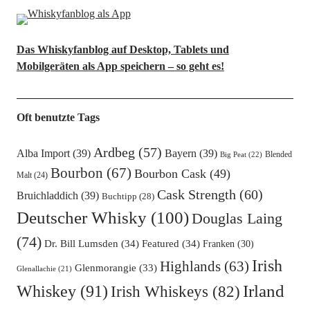
Das Whiskyfanblog auf Desktop, Tablets und
Mobilgeräten als App speichern – so geht es!
Oft benutzte Tags
Ardbeg
(57)
Alba Import
(39)
Bayern
(39)
Blended
Big Peat
(22)
Bourbon
(67)
Bourbon Cask
(49)
Malt
(24)
Cask Strength
(60)
Bruichladdich
(39)
Buchtipp
(28)
Deutscher Whisky
(100)
Douglas Laing
(74)
Dr. Bill Lumsden
(34)
Featured
(34)
Franken
(30)
Irish
Highlands
(63)
Glenmorangie
(33)
Glenallachie
(21)
Irland
Whiskey
(91)
Irish Whiskeys
(82)