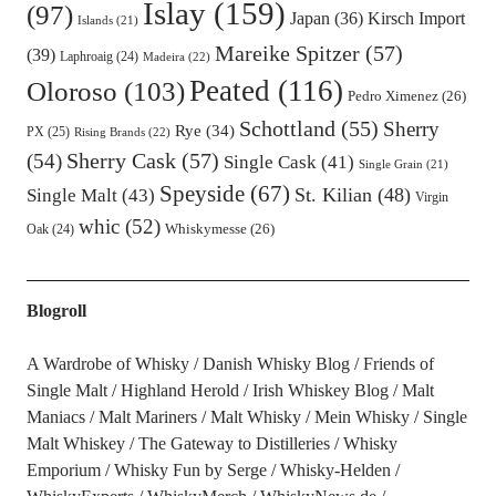
Islay
(159)
(97)
Kirsch Import
Japan
(36)
Islands
(21)
Mareike Spitzer
(57)
(39)
Laphroaig
(24)
Madeira
(22)
Peated
(116)
Oloroso
(103)
Pedro Ximenez
(26)
Schottland
(55)
Sherry
Rye
(34)
PX
(25)
Rising Brands
(22)
Sherry Cask
(57)
(54)
Single Cask
(41)
Single Grain
(21)
Speyside
(67)
St. Kilian
(48)
Single Malt
(43)
Virgin
whic
(52)
Oak
(24)
Whiskymesse
(26)
Blogroll
A Wardrobe of Whisky
Danish Whisky Blog
Friends of
Single Malt
Highland Herold
Irish Whiskey Blog
Malt
Maniacs
Malt Mariners
Malt Whisky
Mein Whisky
Single
Malt Whiskey
The Gateway to Distilleries
Whisky
Emporium
Whisky Fun by Serge
Whisky-Helden