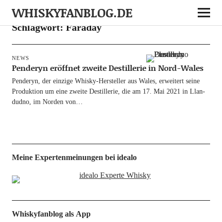
WHISKYFANBLOG.DE
Schlagwort:
Faraday
NEWS
Penderyn eröffnet zweite Destillerie in Nord-Wales
Pen­deryn, der ein­zi­ge Whis­ky-Her­s­tel­­ler aus Wales, erwei­tert sei­ne
Pro­duk­ti­on um eine zwei­te Destil­le­rie, die am 17. Mai 2021 in Llan­
dud­no, im Nor­den von…
Meine Expertenmeinungen bei idealo
Whiskyfanblog als App