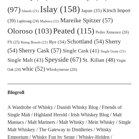
Islay
(158)
(97)
Kirsch Import
Japan
(35)
Islands
(21)
Mareike Spitzer
(57)
(39)
Laphroaig
(24)
Madeira
(22)
Oloroso
(103)
Peated
(115)
Pedro Ximenez
(26)
Schottland
(54)
Sherry
Rye
(34)
PX
(25)
Rising Brands
(22)
Sherry Cask
(57)
(54)
Single Cask
(41)
Single Grain
(21)
Speyside
(67)
St. Kilian
(48)
Single Malt
(43)
Virgin
whic
(52)
Oak
(24)
Whiskymesse
(26)
Blogroll
A Wardrobe of Whisky
Danish Whisky Blog
Friends of
Single Malt
Highland Herold
Irish Whiskey Blog
Malt
Maniacs
Malt Mariners
Malt Whisky
Mein Whisky
Single
Malt Whiskey
The Gateway to Distilleries
Whisky
Emporium
Whisky Fun by Serge
Whisky-Helden