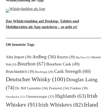
Whiskyfanblog als App
Das Whiskyfanblog auf Desktop, Tablets und
Mobilgeräten als App speichern – so geht es!
Oft benutzte Tags
Ardbeg
(56)
Alba Import
(39)
Bayern
(39)
Blended
Big Peat
(22)
Bourbon
(67)
Bourbon Cask
(49)
Malt
(24)
Cask Strength
(60)
Bruichladdich
(39)
Buchtipp
(28)
Deutscher Whisky
(100)
Douglas Laing
(74)
Dr. Bill Lumsden
(34)
Featured
(34)
Franken
(30)
Irish
Highlands
(63)
Glenmorangie
(33)
Glenallachie
(21)
Irland
Whiskey
(91)
Irish Whiskeys
(82)