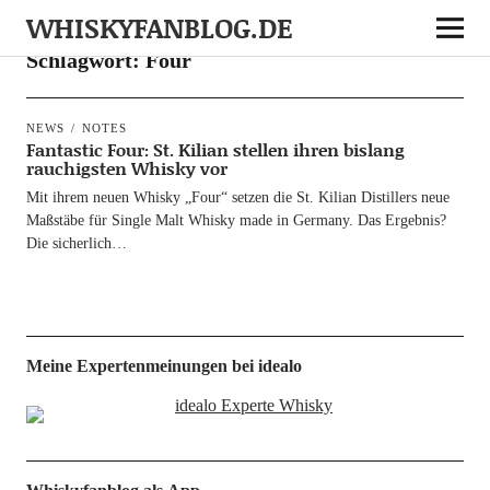
WHISKYFANBLOG.DE
Schlagwort:
Four
NEWS
NOTES
Fantastic Four: St. Kilian stellen ihren bislang
rauchigsten Whisky vor
Mit ihrem neu­en Whis­ky „Four“ set­zen die St. Kili­an Distil­lers neue
Maß­stä­be für Sin­gle Malt Whis­ky made in Ger­ma­ny. Das Ergeb­nis?
Die sicherlich…
Meine Expertenmeinungen bei idealo