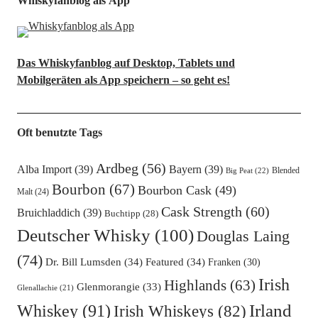
Whiskyfanblog als App
Das Whiskyfanblog auf Desktop, Tablets und
Mobilgeräten als App speichern – so geht es!
Oft benutzte Tags
Ardbeg
(56)
Alba Import
(39)
Bayern
(39)
Blended
Big Peat
(22)
Bourbon
(67)
Bourbon Cask
(49)
Malt
(24)
Cask Strength
(60)
Bruichladdich
(39)
Buchtipp
(28)
Deutscher Whisky
(100)
Douglas Laing
(74)
Dr. Bill Lumsden
(34)
Featured
(34)
Franken
(30)
Irish
Highlands
(63)
Glenmorangie
(33)
Glenallachie
(21)
Irland
Whiskey
(91)
Irish Whiskeys
(82)