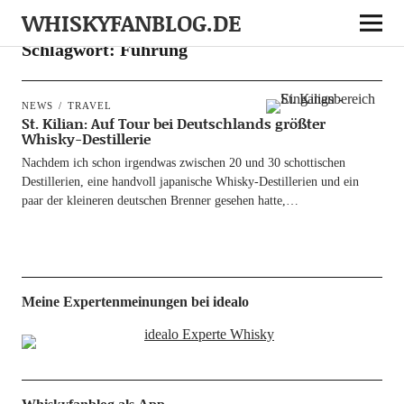
WHISKYFANBLOG.DE
Schlagwort:
Führung
NEWS
TRAVEL
St. Kilian: Auf Tour bei Deutschlands größter
Whisky-Destillerie
Nach­dem ich schon irgend­was zwi­schen 20 und 30 schot­ti­schen
Destil­le­rien, eine hand­voll japa­ni­sche Whis­ky-Destil­­le­ri­en und ein
paar der klei­ne­ren deut­schen Bren­ner gese­hen hatte,…
Meine Expertenmeinungen bei idealo