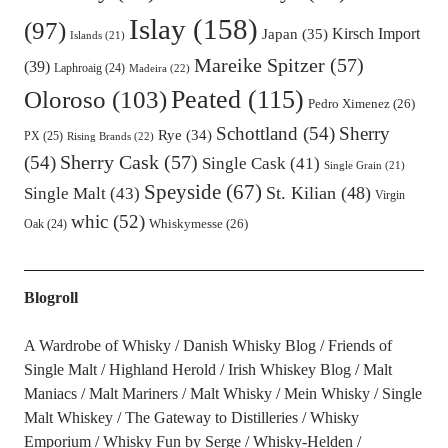
Islay
(158)
(97)
Kirsch Import
Japan
(35)
Islands
(21)
Mareike Spitzer
(57)
(39)
Laphroaig
(24)
Madeira
(22)
Oloroso
(103)
Peated
(115)
Pedro Ximenez
(26)
Schottland
(54)
Sherry
Rye
(34)
PX
(25)
Rising Brands
(22)
Sherry Cask
(57)
(54)
Single Cask
(41)
Single Grain
(21)
Speyside
(67)
St. Kilian
(48)
Single Malt
(43)
Virgin
whic
(52)
Oak
(24)
Whiskymesse
(26)
Blogroll
A Wardrobe of Whisky
Danish Whisky Blog
Friends of
Single Malt
Highland Herold
Irish Whiskey Blog
Malt
Maniacs
Malt Mariners
Malt Whisky
Mein Whisky
Single
Malt Whiskey
The Gateway to Distilleries
Whisky
Emporium
Whisky Fun by Serge
Whisky-Helden