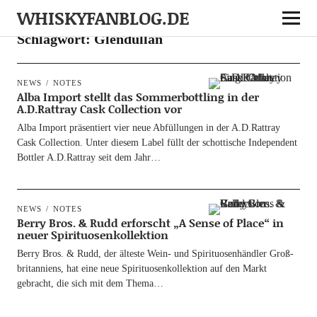
WHISKYFANBLOG.DE
Schlagwort:
Glendullan
NEWS
NOTES
Alba Import stellt das Sommerbottling in der
A.D.Rattray Cask Collection vor
Alba Import prä­sen­tiert vier neue Abfül­lun­gen in der A.D.Rattray
Cask Coll­ec­tion. Unter die­sem Label füllt der schot­ti­sche Inde­pen­dent
Bot­t­ler A.D.Rattray seit dem Jahr…
NEWS
NOTES
Berry Bros. & Rudd erforscht „A Sense of Place“ in
neuer Spirituosenkollektion
Ber­ry Bros. & Rudd, der ältes­te Wein- und Spi­ri­tuo­sen­händ­ler Groß­
bri­tan­ni­ens, hat eine neue Spi­ri­tuo­sen­kol­lek­ti­on auf den Markt
gebracht, die sich mit dem Thema…