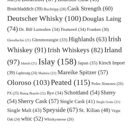
Malt
(24)
Cask Strength
(60)
Bruichladdich
(39)
Buchtipp
(28)
Deutscher Whisky
(100)
Douglas Laing
(74)
Dr. Bill Lumsden
(34)
Featured
(34)
Franken
(30)
Irish
Highlands
(63)
Glenmorangie
(33)
Glenallachie
(21)
Irland
Whiskey
(91)
Irish Whiskeys
(82)
Islay
(158)
(97)
Kirsch Import
Japan
(35)
Islands
(21)
Mareike Spitzer
(57)
(39)
Laphroaig
(24)
Madeira
(22)
Oloroso
(103)
Peated
(115)
Pedro Ximenez
(26)
Schottland
(54)
Sherry
Rye
(34)
PX
(25)
Rising Brands
(22)
Sherry Cask
(57)
(54)
Single Cask
(41)
Single Grain
(21)
Speyside
(67)
St. Kilian
(48)
Single Malt
(43)
Virgin
whic
(52)
Oak
(24)
Whiskymesse
(26)