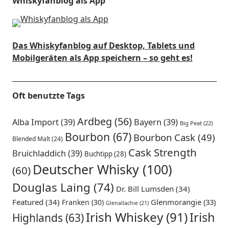
Whiskyfanblog als App
Das Whiskyfanblog auf Desktop, Tablets und
Mobilgeräten als App speichern – so geht es!
Oft benutzte Tags
Ardbeg
(56)
Alba Import
(39)
Bayern
(39)
Big Peat
(22)
Bourbon
(67)
Bourbon Cask
(49)
Blended Malt
(24)
Cask Strength
Bruichladdich
(39)
Buchtipp
(28)
Deutscher Whisky
(100)
(60)
Douglas Laing
(74)
Dr. Bill Lumsden
(34)
Featured
(34)
Glenmorangie
(33)
Franken
(30)
Glenallachie
(21)
Irish Whiskey
(91)
Irish
Highlands
(63)