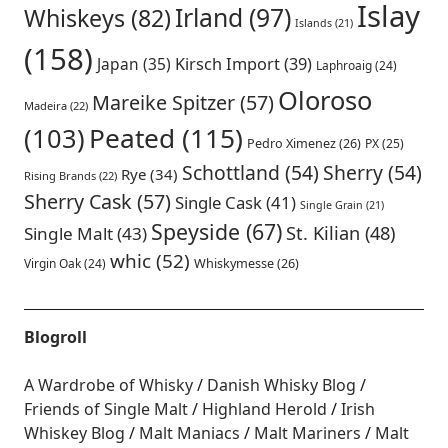
Islay
Irland
(97)
Whiskeys
(82)
Islands
(21)
(158)
Japan
(35)
Kirsch Import
(39)
Laphroaig
(24)
Oloroso
Mareike Spitzer
(57)
Madeira
(22)
Peated
(115)
(103)
Pedro Ximenez
(26)
PX
(25)
Schottland
(54)
Sherry
(54)
Rye
(34)
Rising Brands
(22)
Sherry Cask
(57)
Single Cask
(41)
Single Grain
(21)
Speyside
(67)
St. Kilian
(48)
Single Malt
(43)
whic
(52)
Virgin Oak
(24)
Whiskymesse
(26)
Blogroll
A Wardrobe of Whisky
Danish Whisky Blog
Friends of Single Malt
Highland Herold
Irish
Whiskey Blog
Malt Maniacs
Malt Mariners
Malt