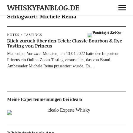
WHISKYFANBLOG.DE
Schlagwort:
Michele Reina
NOTES
TASTINGS
Blick zurück über den Teich: Classic Bourbon & Rye
Tasting von Prineus
Mea cul­pa. Vor zwei Mona­ten, am 13.04.2022 hat­te der Impor­teur
Pri­neus ein Online-Zoom-Tasting ver­an­stal­tet, das von Brand
Ambassa­dor Miche­le Rei­na prä­sen­tiert wur­de. Es…
Meine Expertenmeinungen bei idealo