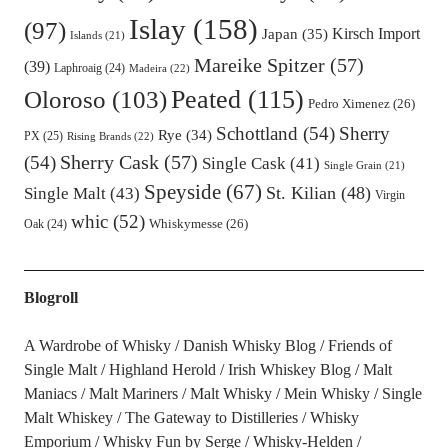
Islay
(158)
(97)
Kirsch Import
Japan
(35)
Islands
(21)
Mareike Spitzer
(57)
(39)
Laphroaig
(24)
Madeira
(22)
Oloroso
(103)
Peated
(115)
Pedro Ximenez
(26)
Schottland
(54)
Sherry
Rye
(34)
PX
(25)
Rising Brands
(22)
Sherry Cask
(57)
(54)
Single Cask
(41)
Single Grain
(21)
Speyside
(67)
St. Kilian
(48)
Single Malt
(43)
Virgin
whic
(52)
Oak
(24)
Whiskymesse
(26)
Blogroll
A Wardrobe of Whisky
Danish Whisky Blog
Friends of
Single Malt
Highland Herold
Irish Whiskey Blog
Malt
Maniacs
Malt Mariners
Malt Whisky
Mein Whisky
Single
Malt Whiskey
The Gateway to Distilleries
Whisky
Emporium
Whisky Fun by Serge
Whisky-Helden