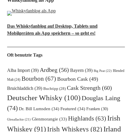
Whiskyfanblog als App
Das Whiskyfanblog auf Desktop, Tablets und
Mobilgeräten als App speichern – so geht es!
Oft benutzte Tags
Ardbeg
(56)
Alba Import
(39)
Bayern
(39)
Blended
Big Peat
(22)
Bourbon
(67)
Bourbon Cask
(49)
Malt
(24)
Cask Strength
(60)
Bruichladdich
(39)
Buchtipp
(28)
Deutscher Whisky
(100)
Douglas Laing
(74)
Dr. Bill Lumsden
(34)
Featured
(34)
Franken
(30)
Irish
Highlands
(63)
Glenmorangie
(33)
Glenallachie
(21)
Irland
Whiskey
(91)
Irish Whiskeys
(82)