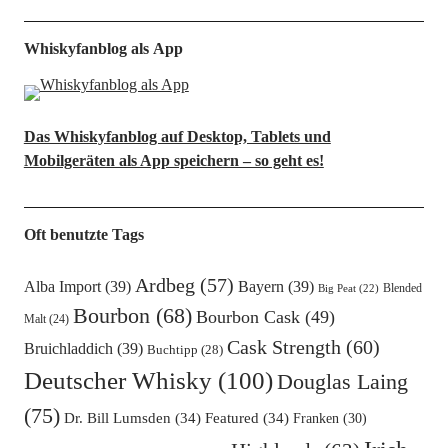
Whiskyfanblog als App
Das Whiskyfanblog auf Desktop, Tablets und
Mobilgeräten als App speichern – so geht es!
Oft benutzte Tags
Ardbeg
(57)
Alba Import
(39)
Bayern
(39)
Blended
Big Peat
(22)
Bourbon
(68)
Bourbon Cask
(49)
Malt
(24)
Cask Strength
(60)
Bruichladdich
(39)
Buchtipp
(28)
Deutscher Whisky
(100)
Douglas Laing
(75)
Dr. Bill Lumsden
(34)
Featured
(34)
Franken
(30)