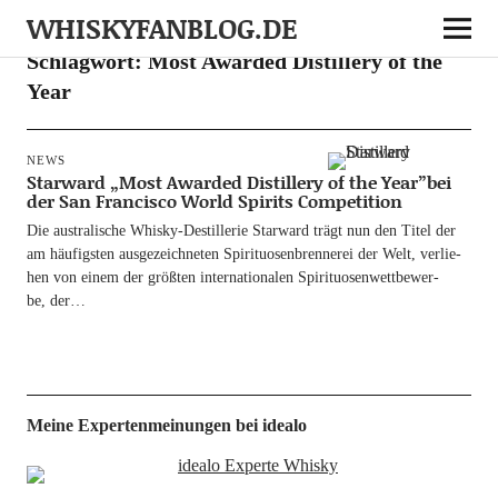
WHISKYFANBLOG.DE
Schlagwort:
Most Awarded Distillery of the
Year
NEWS
Starward „Most Awarded Distillery of the Year”bei
der San Francisco World Spirits Competition
Die aus­tra­li­sche Whis­ky-Destil­­le­rie Star­ward trägt nun den Titel der
am häu­figs­ten aus­ge­zeich­ne­ten Spi­ri­tuo­sen­bren­ne­rei der Welt, ver­lie­
hen von einem der größ­ten inter­na­tio­na­len Spi­ri­tuo­sen­wett­be­wer­
be, der…
Meine Expertenmeinungen bei idealo