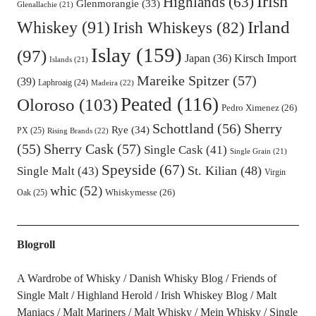
Irish
Highlands
(63)
Glenmorangie
(33)
Glenallachie
(21)
Irland
Whiskey
(91)
Irish Whiskeys
(82)
Islay
(159)
(97)
Kirsch Import
Japan
(36)
Islands
(21)
Mareike Spitzer
(57)
(39)
Laphroaig
(24)
Madeira
(22)
Peated
(116)
Oloroso
(103)
Pedro Ximenez
(26)
Schottland
(56)
Sherry
Rye
(34)
PX
(25)
Rising Brands
(22)
Sherry Cask
(57)
(55)
Single Cask
(41)
Single Grain
(21)
Speyside
(67)
St. Kilian
(48)
Single Malt
(43)
Virgin
whic
(52)
Oak
(25)
Whiskymesse
(26)
Blogroll
A Wardrobe of Whisky
Danish Whisky Blog
Friends of
Single Malt
Highland Herold
Irish Whiskey Blog
Malt
Maniacs
Malt Mariners
Malt Whisky
Mein Whisky
Single