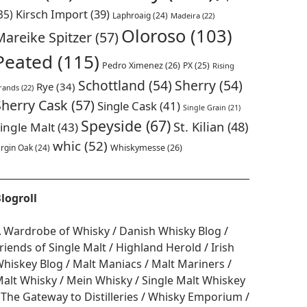
35)
Kirsch Import
(39)
Laphroaig
(24)
Madeira
(22)
Oloroso
(103)
Mareike Spitzer
(57)
Peated
(115)
Pedro Ximenez
(26)
PX
(25)
Rising
Schottland
(54)
Sherry
(54)
Rye
(34)
rands
(22)
Sherry Cask
(57)
Single Cask
(41)
Single Grain
(21)
Speyside
(67)
St. Kilian
(48)
ingle Malt
(43)
whic
(52)
irgin Oak
(24)
Whiskymesse
(26)
logroll
 Wardrobe of Whisky
Danish Whisky Blog
riends of Single Malt
Highland Herold
Irish
hiskey Blog
Malt Maniacs
Malt Mariners
alt Whisky
Mein Whisky
Single Malt Whiskey
The Gateway to Distilleries
Whisky Emporium