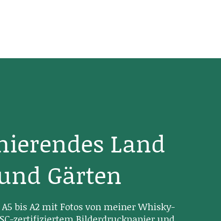
inierendes Land
 und Gärten
A5 bis A2 mit Fotos von meiner Whisky-
SC-zertifiziertem Bilderdruckpapier und