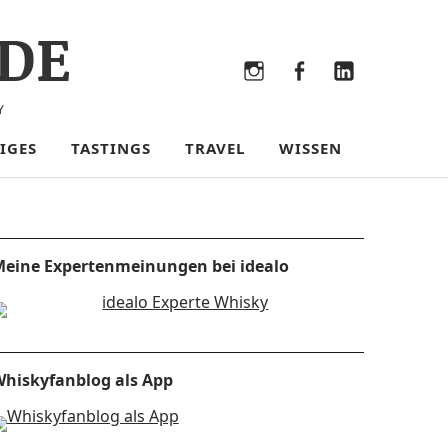
DE
Bluesky
Threads
Instagram
Facebook
LinkedIn
Y
IGES
TASTINGS
TRAVEL
WISSEN
eine Expertenmeinungen bei idealo
hiskyfanblog als App