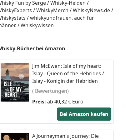
hisky Fun by Serge
Whisky-Helden
hiskyExperts
WhiskyMerch
WhiskyNews.de
hiskystats
whiskyundfrauen. auch für
änner.
Whiskywissen
hisky-Bücher bei Amazon
Jim McEwan: Isle of my heart:
Islay - Queen of the Hebrides /
Islay - Königin der Hebriden
( Bewertungen)
Preis:
ab 40,32 € Euro
Bei Amazon kaufen
A Journeyman's Journey: Die