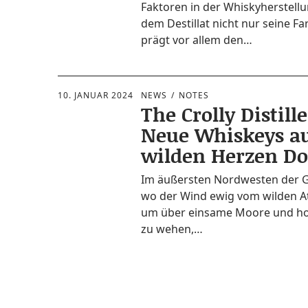
Fak­to­ren in der Whis­ky­her­stel­l
dem Destil­lat nicht nur sei­ne Fa
prägt vor allem den…
10. JANUAR 2024
NEWS
NOTES
The Crolly Distille
Neue Whiskeys a
wilden Herzen Do
Im äußers­ten Nord­wes­ten der G
wo der Wind ewig vom wil­den A
um über ein­sa­me Moo­re und hoh
zu wehen,…