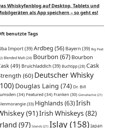
as Whiskyfanblog auf Desktop, Tablets und
obilgeräten als App speichern – so geht es!
ft benutzte Tags
Ardbeg
(56)
lba Import
(39)
Bayern
(39)
Big Peat
Bourbon
(67)
Bourbon
Blended Malt
(24)
2)
Cask
Cask
(49)
Bruichladdich
(39)
Buchtipp
(28)
Deutscher Whisky
Strength
(60)
(100)
Douglas Laing
(74)
Dr. Bill
umsden
(34)
Featured
(34)
Franken
(30)
Glenallachie
(21)
Irish
Highlands
(63)
lenmorangie
(33)
Whiskey
(91)
Irish Whiskeys
(82)
Islay
(158)
Irland
(97)
Japan
Islands
(21)