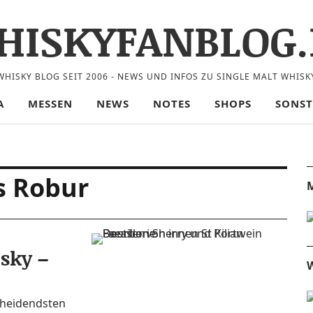
HISKYFANBLOG.
WHISKY BLOG SEIT 2006 - NEWS UND INFOS ZU SINGLE MALT WHISK
A
MESSEN
NEWS
NOTES
SHOPS
SONST
s Robur
M
sky –
W
chei­dends­ten