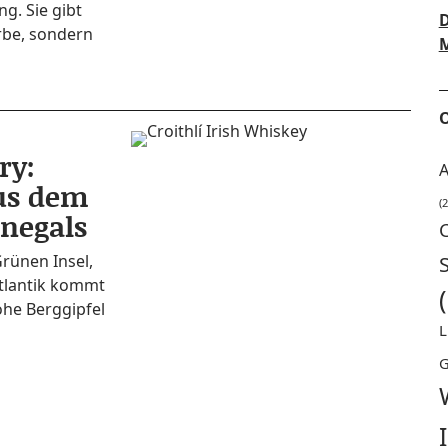
ung. Sie gibt
D
r­be, son­dern
M
O
ry:
A
us dem
(2
negals
rü­nen Insel,
tlan­tik kommt
e Berg­gip­fel
L
G