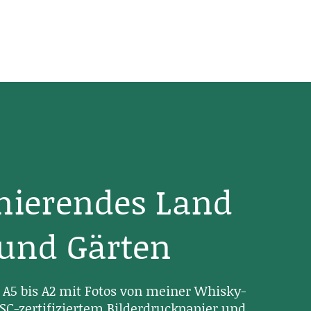
inierendes Land
 und Gärten
A5 bis A2 mit Fotos von meiner Whisky-
SC-zertifiziertem Bilderdruckpapier und