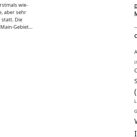
rst­mals wie­
D
­ne, aber sehr
M
 statt. Die
-Main-Gebiet…
O
A
(2
L
G