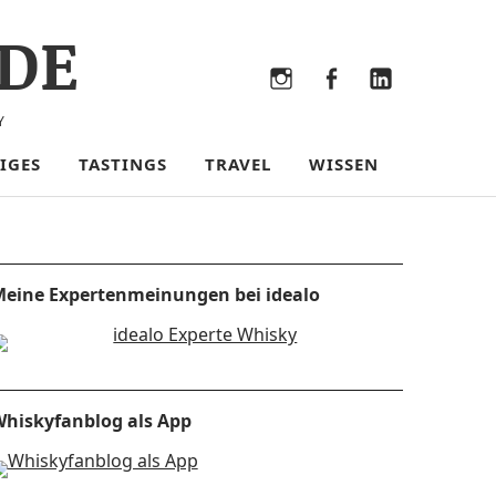
DE
Bluesky
Threads
Instagram
Facebook
LinkedIn
Y
IGES
TASTINGS
TRAVEL
WISSEN
eine Expertenmeinungen bei idealo
hiskyfanblog als App