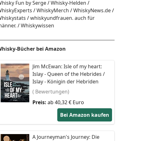
hisky Fun by Serge
Whisky-Helden
hiskyExperts
WhiskyMerch
WhiskyNews.de
hiskystats
whiskyundfrauen. auch für
änner.
Whiskywissen
hisky-Bücher bei Amazon
Jim McEwan: Isle of my heart:
Islay - Queen of the Hebrides /
Islay - Königin der Hebriden
( Bewertungen)
Preis:
ab 40,32 € Euro
Bei Amazon kaufen
A Journeyman's Journey: Die