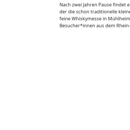
Nach zwei Jah­ren Pau­se fin­det e
der die schon tra­di­tio­nel­le klei
fei­ne Whis­ky­mes­se in Mühl­heim
Besucher*innen aus dem Rhein