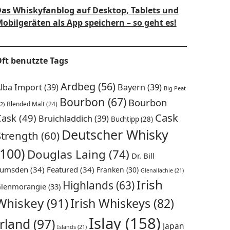
as Whiskyfanblog auf Desktop, Tablets und
obilgeräten als App speichern – so geht es!
ft benutzte Tags
Ardbeg
(56)
lba Import
(39)
Bayern
(39)
Big Peat
Bourbon
(67)
Bourbon
Blended Malt
(24)
2)
Cask
Cask
(49)
Bruichladdich
(39)
Buchtipp
(28)
Deutscher Whisky
Strength
(60)
(100)
Douglas Laing
(74)
Dr. Bill
umsden
(34)
Featured
(34)
Franken
(30)
Glenallachie
(21)
Irish
Highlands
(63)
lenmorangie
(33)
Whiskey
(91)
Irish Whiskeys
(82)
Islay
(158)
Irland
(97)
Japan
Islands
(21)