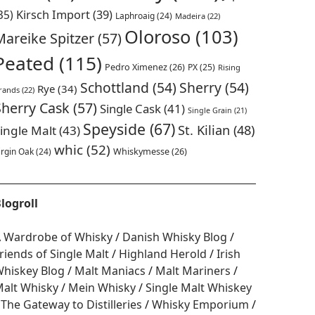
35)
Kirsch Import
(39)
Laphroaig
(24)
Madeira
(22)
Oloroso
(103)
Mareike Spitzer
(57)
Peated
(115)
Pedro Ximenez
(26)
PX
(25)
Rising
Schottland
(54)
Sherry
(54)
Rye
(34)
rands
(22)
Sherry Cask
(57)
Single Cask
(41)
Single Grain
(21)
Speyside
(67)
St. Kilian
(48)
ingle Malt
(43)
whic
(52)
irgin Oak
(24)
Whiskymesse
(26)
logroll
 Wardrobe of Whisky
Danish Whisky Blog
riends of Single Malt
Highland Herold
Irish
hiskey Blog
Malt Maniacs
Malt Mariners
alt Whisky
Mein Whisky
Single Malt Whiskey
The Gateway to Distilleries
Whisky Emporium