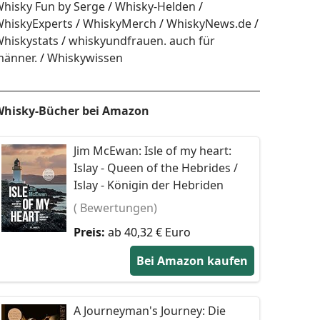
hisky Fun by Serge
Whisky-Helden
hiskyExperts
WhiskyMerch
WhiskyNews.de
hiskystats
whiskyundfrauen. auch für
änner.
Whiskywissen
hisky-Bücher bei Amazon
Jim McEwan: Isle of my heart:
Islay - Queen of the Hebrides /
Islay - Königin der Hebriden
( Bewertungen)
Preis:
ab 40,32 € Euro
Bei Amazon kaufen
A Journeyman's Journey: Die