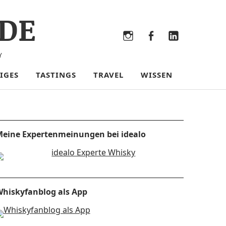
DE
Bluesky
Threads
Instagram
Facebook
LinkedIn
Y
IGES
TASTINGS
TRAVEL
WISSEN
eine Expertenmeinungen bei idealo
hiskyfanblog als App