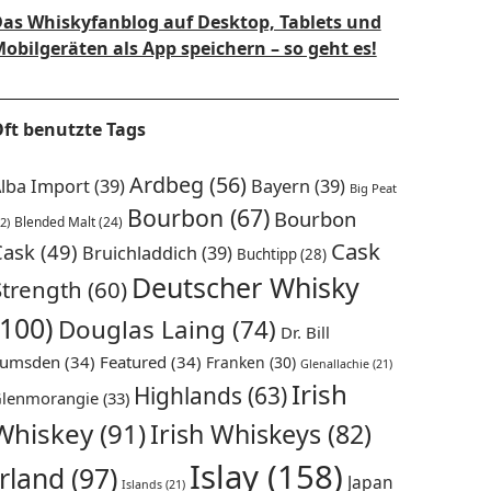
as Whiskyfanblog auf Desktop, Tablets und
obilgeräten als App speichern – so geht es!
ft benutzte Tags
Ardbeg
(56)
lba Import
(39)
Bayern
(39)
Big Peat
Bourbon
(67)
Bourbon
Blended Malt
(24)
2)
Cask
Cask
(49)
Bruichladdich
(39)
Buchtipp
(28)
Deutscher Whisky
Strength
(60)
(100)
Douglas Laing
(74)
Dr. Bill
umsden
(34)
Featured
(34)
Franken
(30)
Glenallachie
(21)
Irish
Highlands
(63)
lenmorangie
(33)
Whiskey
(91)
Irish Whiskeys
(82)
Islay
(158)
Irland
(97)
Japan
Islands
(21)