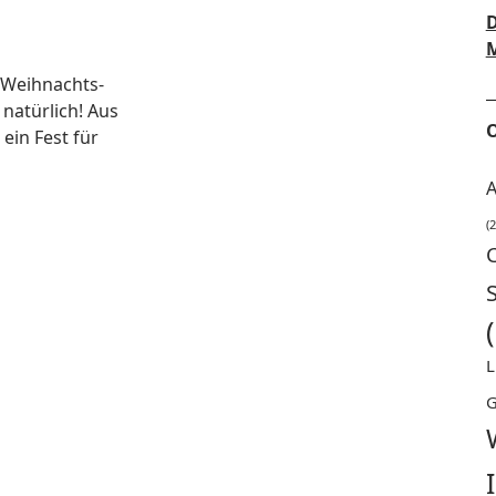
D
M
 Weih­nachts­
natür­lich! Aus
O
d ein Fest für
A
(2
L
G