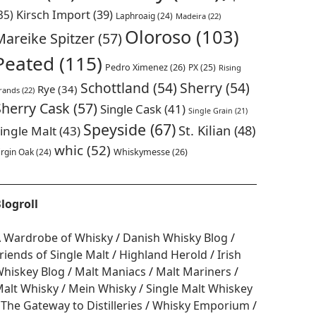
35)
Kirsch Import
(39)
Laphroaig
(24)
Madeira
(22)
Oloroso
(103)
Mareike Spitzer
(57)
Peated
(115)
Pedro Ximenez
(26)
PX
(25)
Rising
Schottland
(54)
Sherry
(54)
Rye
(34)
rands
(22)
Sherry Cask
(57)
Single Cask
(41)
Single Grain
(21)
Speyside
(67)
St. Kilian
(48)
ingle Malt
(43)
whic
(52)
irgin Oak
(24)
Whiskymesse
(26)
logroll
 Wardrobe of Whisky
Danish Whisky Blog
riends of Single Malt
Highland Herold
Irish
hiskey Blog
Malt Maniacs
Malt Mariners
alt Whisky
Mein Whisky
Single Malt Whiskey
The Gateway to Distilleries
Whisky Emporium