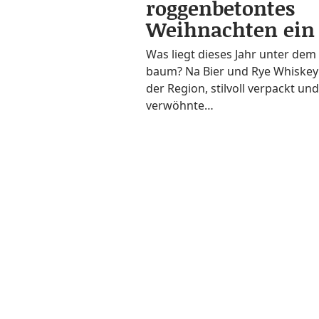
roggenbetontes
Weihnachten ein
Was liegt die­ses Jahr unter dem
baum? Na Bier und Rye Whis­key 
der Regi­on, stil­voll ver­packt un
verwöhnte…