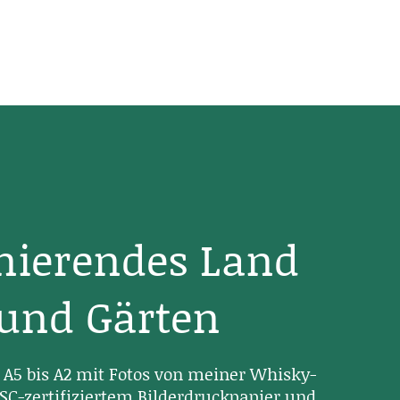
inierendes Land
 und Gärten
A5 bis A2 mit Fotos von meiner Whisky-
SC-zertifiziertem Bilderdruckpapier und