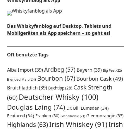
Whiskyfanblog als App
Das Whiskyfanblog auf Desktop, Tablets und
Mobilgeräten als App speichern – so geht es!
Oft benutzte Tags
Ardbeg
(57)
Alba Import
(39)
Bayern
(39)
Big Peat
(22)
Bourbon
(67)
Bourbon Cask
(49)
Blended Malt
(24)
Cask Strength
Bruichladdich
(39)
Buchtipp
(28)
Deutscher Whisky
(100)
(60)
Douglas Laing
(74)
Dr. Bill Lumsden
(34)
Featured
(34)
Glenmorangie
(33)
Franken
(30)
Glenallachie
(21)
Irish Whiskey
(91)
Irish
Highlands
(63)