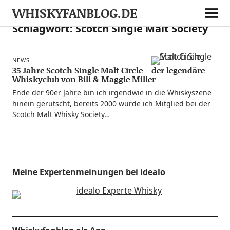
WHISKYFANBLOG.DE
Schlagwort:
Scotch Single Malt Society
NEWS
35 Jahre Scotch Single Malt Circle – der legendäre
Whiskyclub von Bill & Maggie Miller
Ende der 90er Jah­re bin ich irgend­wie in die Whis­ky­sze­ne
hin­ein gerutscht, bereits 2000 wur­de ich Mit­glied bei der
Scotch Malt Whis­ky Society…
Meine Expertenmeinungen bei idealo