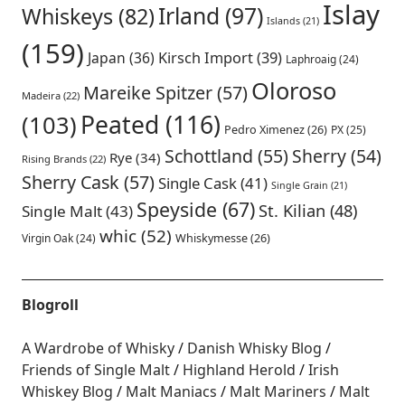
Islay
Irland
(97)
Whiskeys
(82)
Islands
(21)
(159)
Japan
(36)
Kirsch Import
(39)
Laphroaig
(24)
Oloroso
Mareike Spitzer
(57)
Madeira
(22)
Peated
(116)
(103)
Pedro Ximenez
(26)
PX
(25)
Schottland
(55)
Sherry
(54)
Rye
(34)
Rising Brands
(22)
Sherry Cask
(57)
Single Cask
(41)
Single Grain
(21)
Speyside
(67)
St. Kilian
(48)
Single Malt
(43)
whic
(52)
Virgin Oak
(24)
Whiskymesse
(26)
Blogroll
A Wardrobe of Whisky
Danish Whisky Blog
Friends of Single Malt
Highland Herold
Irish
Whiskey Blog
Malt Maniacs
Malt Mariners
Malt