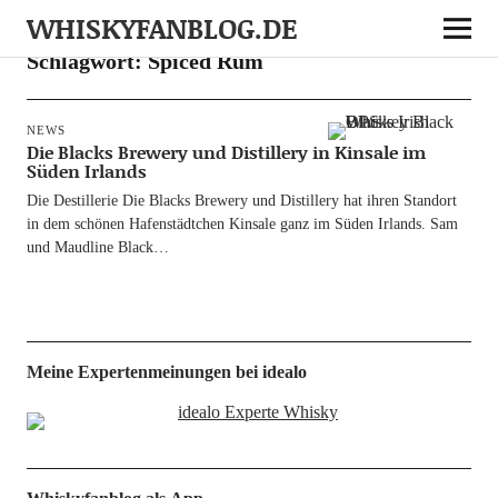
WHISKYFANBLOG.DE
Schlagwort:
Spiced Rum
NEWS
Die Blacks Brewery und Distillery in Kinsale im
Süden Irlands
Die Destil­le­rie Die Blacks Bre­wery und Distil­lery hat ihren Stand­ort
in dem schö­nen Hafen­städt­chen Kin­sa­le ganz im Süden Irlands. Sam
und Maud­li­ne Black…
Meine Expertenmeinungen bei idealo