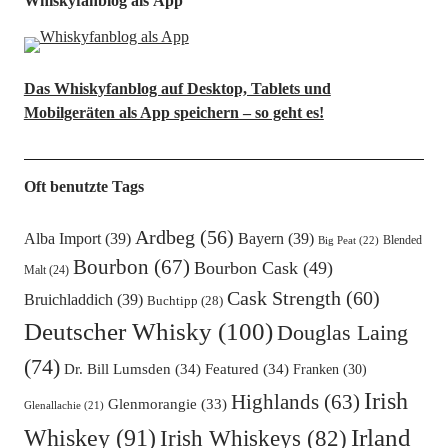
Whiskyfanblog als App
Das Whiskyfanblog auf Desktop, Tablets und
Mobilgeräten als App speichern – so geht es!
Oft benutzte Tags
Ardbeg
(56)
Alba Import
(39)
Bayern
(39)
Blended
Big Peat
(22)
Bourbon
(67)
Bourbon Cask
(49)
Malt
(24)
Cask Strength
(60)
Bruichladdich
(39)
Buchtipp
(28)
Deutscher Whisky
(100)
Douglas Laing
(74)
Dr. Bill Lumsden
(34)
Featured
(34)
Franken
(30)
Irish
Highlands
(63)
Glenmorangie
(33)
Glenallachie
(21)
Irland
Whiskey
(91)
Irish Whiskeys
(82)