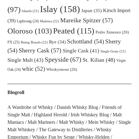
Islay
(158)
(97)
Kirsch Import
Japan
(35)
Islands
(21)
Mareike Spitzer
(57)
(39)
Laphroaig
(24)
Madeira
(22)
Oloroso
(103)
Peated
(115)
Pedro Ximenez
(26)
Schottland
(54)
Sherry
Rye
(34)
PX
(25)
Rising Brands
(22)
Sherry Cask
(57)
(54)
Single Cask
(41)
Single Grain
(21)
Speyside
(67)
St. Kilian
(48)
Single Malt
(43)
Virgin
whic
(52)
Oak
(24)
Whiskymesse
(26)
Blogroll
A Wardrobe of Whisky
Danish Whisky Blog
Friends of
Single Malt
Highland Herold
Irish Whiskey Blog
Malt
Maniacs
Malt Mariners
Malt Whisky
Mein Whisky
Single
Malt Whiskey
The Gateway to Distilleries
Whisky
Emporium
Whisky Fun by Serge
Whisky-Helden