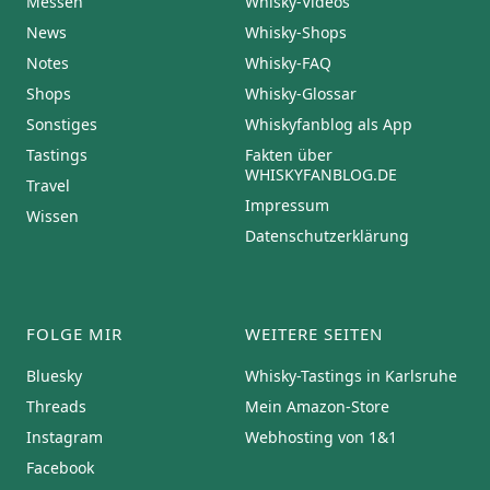
Messen
Whisky-Videos
News
Whisky-Shops
Notes
Whisky-FAQ
Shops
Whisky-Glossar
Sonstiges
Whiskyfanblog als App
Tastings
Fakten über
WHISKYFANBLOG.DE
Travel
Impressum
Wissen
Datenschutzerklärung
FOLGE MIR
WEITERE SEITEN
Bluesky
Whisky-Tastings in Karlsruhe
Threads
Mein Amazon-Store
Instagram
Webhosting von 1&1
Facebook