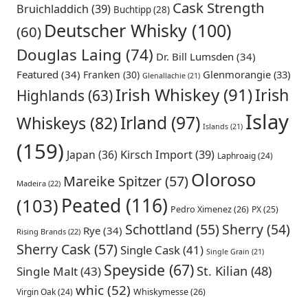
Cask Strength
Bruichladdich
(39)
Buchtipp
(28)
Deutscher Whisky
(100)
(60)
Douglas Laing
(74)
Dr. Bill Lumsden
(34)
Featured
(34)
Glenmorangie
(33)
Franken
(30)
Glenallachie
(21)
Irish Whiskey
(91)
Irish
Highlands
(63)
Islay
Irland
(97)
Whiskeys
(82)
Islands
(21)
(159)
Japan
(36)
Kirsch Import
(39)
Laphroaig
(24)
Oloroso
Mareike Spitzer
(57)
Madeira
(22)
Peated
(116)
(103)
Pedro Ximenez
(26)
PX
(25)
Schottland
(55)
Sherry
(54)
Rye
(34)
Rising Brands
(22)
Sherry Cask
(57)
Single Cask
(41)
Single Grain
(21)
Speyside
(67)
St. Kilian
(48)
Single Malt
(43)
whic
(52)
Virgin Oak
(24)
Whiskymesse
(26)