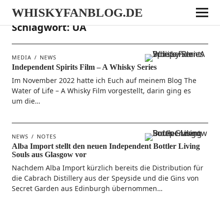
WHISKYFANBLOG.DE
Schlagwort:
UA
MEDIA
NEWS
Independent Spirits Film – A Whisky Series
Im Novem­ber 2022 hat­te ich Euch auf mei­nem Blog The
Water of Life – A Whis­ky Film vor­ge­stellt, dar­in ging es
um die…
NEWS
NOTES
Alba Import stellt den neuen Independent Bottler Living
Souls aus Glasgow vor
Nach­dem Alba Import kürz­lich bereits die Dis­tri­bu­ti­on für
die Cabrach Distil­lery aus der Spey­si­de und die Gins von
Secret Gar­den aus Edin­burgh übernommen…