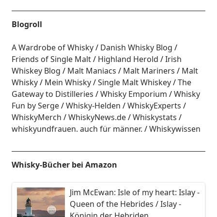
Blogroll
A Wardrobe of Whisky
Danish Whisky Blog
Friends of Single Malt
Highland Herold
Irish
Whiskey Blog
Malt Maniacs
Malt Mariners
Malt
Whisky
Mein Whisky
Single Malt Whiskey
The
Gateway to Distilleries
Whisky Emporium
Whisky
Fun by Serge
Whisky-Helden
WhiskyExperts
WhiskyMerch
WhiskyNews.de
Whiskystats
whiskyundfrauen. auch für männer.
Whiskywissen
Whisky-Bücher bei Amazon
Jim McEwan: Isle of my heart: Islay -
Queen of the Hebrides / Islay -
Königin der Hebriden