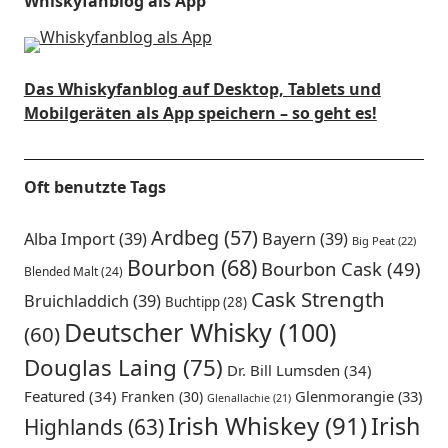
Whiskyfanblog als App
Das Whiskyfanblog auf Desktop, Tablets und
Mobilgeräten als App speichern – so geht es!
Oft benutzte Tags
Ardbeg
(57)
Alba Import
(39)
Bayern
(39)
Big Peat
(22)
Bourbon
(68)
Bourbon Cask
(49)
Blended Malt
(24)
Cask Strength
Bruichladdich
(39)
Buchtipp
(28)
Deutscher Whisky
(100)
(60)
Douglas Laing
(75)
Dr. Bill Lumsden
(34)
Featured
(34)
Glenmorangie
(33)
Franken
(30)
Glenallachie
(21)
Irish Whiskey
(91)
Irish
Highlands
(63)