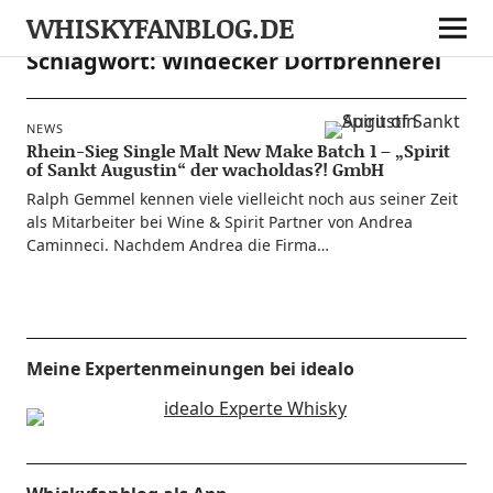
WHISKYFANBLOG.DE
Schlagwort:
Windecker Dorfbrennerei
NEWS
Rhein-Sieg Single Malt New Make Batch 1 – „Spirit
of Sankt Augustin“ der wacholdas?! GmbH
Ralph Gem­mel ken­nen vie­le viel­leicht noch aus sei­ner Zeit
als Mit­ar­bei­ter bei Wine & Spi­rit Part­ner von Andrea
Caminne­ci. Nach­dem Andrea die Firma…
Meine Expertenmeinungen bei idealo