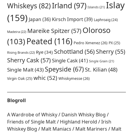
Islay
Irland
(97)
Whiskeys
(82)
Islands
(21)
(159)
Japan
(36)
Kirsch Import
(39)
Laphroaig
(24)
Oloroso
Mareike Spitzer
(57)
Madeira
(22)
Peated
(116)
(103)
Pedro Ximenez
(26)
PX
(25)
Schottland
(56)
Sherry
(55)
Rye
(34)
Rising Brands
(22)
Sherry Cask
(57)
Single Cask
(41)
Single Grain
(21)
Speyside
(67)
St. Kilian
(48)
Single Malt
(43)
whic
(52)
Virgin Oak
(25)
Whiskymesse
(26)
Blogroll
A Wardrobe of Whisky
Danish Whisky Blog
Friends of Single Malt
Highland Herold
Irish
Whiskey Blog
Malt Maniacs
Malt Mariners
Malt