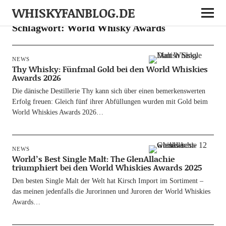
WHISKYFANBLOG.DE
Schlagwort:
World Whisky Awards
NEWS
Thy Whisky: Fünfmal Gold bei den World Whiskies
Awards 2026
Die däni­sche Destil­le­rie Thy kann sich über einen bemer­kens­wer­ten
Erfolg freu­en: Gleich fünf ihrer Abfül­lun­gen wur­den mit Gold beim
World Whis­kies Awards 2026…
NEWS
World’s Best Single Malt: The GlenAllachie
triumphiert bei den World Whiskies Awards 2025
Den bes­ten Sin­gle Malt der Welt hat Kirsch Import im Sor­ti­ment –
das mei­nen jeden­falls die Juro­rin­nen und Juro­ren der World Whis­kies
Awards…