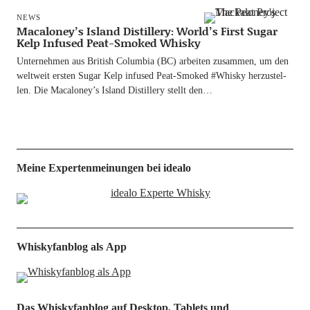
NEWS
Macaloney’s Island Distillery: World’s First Sugar
Kelp Infused Peat-Smoked Whisky
Unter­neh­men aus Bri­tish Colum­bia (BC) arbei­ten zusam­men, um den
welt­weit ers­ten Sugar Kelp infu­sed Peat-Smo­ked #Whis­ky her­zu­stel­
len. Die Macaloney’s Island Distil­lery stellt den…
Meine Expertenmeinungen bei idealo
Whiskyfanblog als App
Das Whiskyfanblog auf Desktop, Tablets und