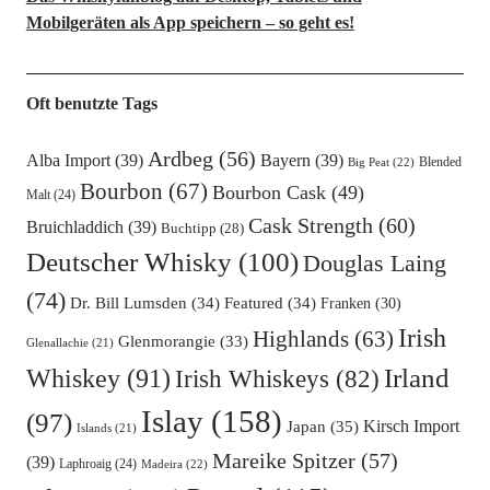
Mobilgeräten als App speichern – so geht es!
Oft benutzte Tags
Ardbeg
(56)
Alba Import
(39)
Bayern
(39)
Blended
Big Peat
(22)
Bourbon
(67)
Bourbon Cask
(49)
Malt
(24)
Cask Strength
(60)
Bruichladdich
(39)
Buchtipp
(28)
Deutscher Whisky
(100)
Douglas Laing
(74)
Dr. Bill Lumsden
(34)
Featured
(34)
Franken
(30)
Irish
Highlands
(63)
Glenmorangie
(33)
Glenallachie
(21)
Irland
Whiskey
(91)
Irish Whiskeys
(82)
Islay
(158)
(97)
Kirsch Import
Japan
(35)
Islands
(21)
Mareike Spitzer
(57)
(39)
Laphroaig
(24)
Madeira
(22)