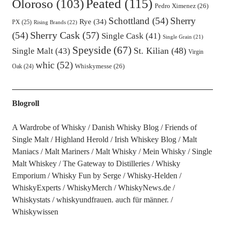
Oloroso
(103)
Peated
(115)
Pedro Ximenez
(26)
Schottland
(54)
Sherry
Rye
(34)
PX
(25)
Rising Brands
(22)
Sherry Cask
(57)
(54)
Single Cask
(41)
Single Grain
(21)
Speyside
(67)
St. Kilian
(48)
Single Malt
(43)
Virgin
whic
(52)
Oak
(24)
Whiskymesse
(26)
Blogroll
A Wardrobe of Whisky
Danish Whisky Blog
Friends of
Single Malt
Highland Herold
Irish Whiskey Blog
Malt
Maniacs
Malt Mariners
Malt Whisky
Mein Whisky
Single
Malt Whiskey
The Gateway to Distilleries
Whisky
Emporium
Whisky Fun by Serge
Whisky-Helden
WhiskyExperts
WhiskyMerch
WhiskyNews.de
Whiskystats
whiskyundfrauen. auch für männer.
Whiskywissen