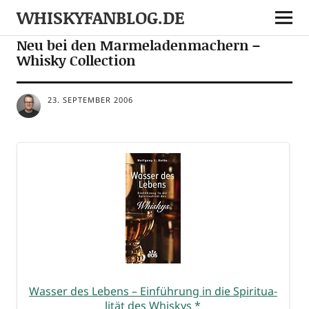
WHISKYFANBLOG.DE
SONSTIGES
Neu bei den Marmeladenmachern –
Whisky Collection
23. SEPTEMBER 2006
Was­ser des Lebens – Ein­füh­rung in die Spi­ri­tua­
li­tät des Whis­kys
*