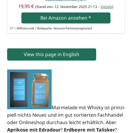
19,95 €
(Stand von: 12. Novem­ber 2025 21:13 –
Details
)
Bei Ama­zon anse­hen
*
(* = Affi­lia­te-Link / Bild­quel­le: Amazon-Partnerprogramm)
View this page in English
Mar­me­la­de mit Whis­ky ist prin­zi­
pi­ell nichts Neu­es und im gut sor­tier­ten Fach­han­del
oder Online­shop durch­aus leicht erhält­lich. Aber
Apri­ko­se mit Edra­dour
?
Erd­bee­re mit Talis­ker
?