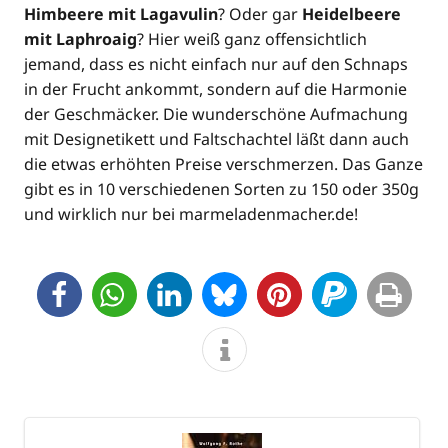
Him­bee­re mit Lag­avu­lin
? Oder gar
Hei­del­bee­re
mit Laphro­aig
? Hier weiß ganz offen­sicht­lich
jemand, dass es nicht ein­fach nur auf den Schnaps
in der Frucht ankommt, son­dern auf die Har­mo­nie
der Geschmä­cker. Die wun­der­schö­ne Auf­ma­chung
mit Desi­gne­ti­kett und Falt­schach­tel läßt dann auch
die etwas erhöh­ten Prei­se ver­schmer­zen. Das Gan­ze
gibt es in 10 ver­schie­de­nen Sor­ten zu 150 oder 350g
und wirk­lich nur bei marmeladenmacher.de!