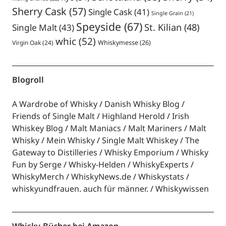
Sherry Cask
(57)
Single Cask
(41)
Single Grain
(21)
Speyside
(67)
St. Kilian
(48)
Single Malt
(43)
whic
(52)
Virgin Oak
(24)
Whiskymesse
(26)
Blogroll
A Wardrobe of Whisky
Danish Whisky Blog
Friends of Single Malt
Highland Herold
Irish
Whiskey Blog
Malt Maniacs
Malt Mariners
Malt
Whisky
Mein Whisky
Single Malt Whiskey
The
Gateway to Distilleries
Whisky Emporium
Whisky
Fun by Serge
Whisky-Helden
WhiskyExperts
WhiskyMerch
WhiskyNews.de
Whiskystats
whiskyundfrauen. auch für männer.
Whiskywissen