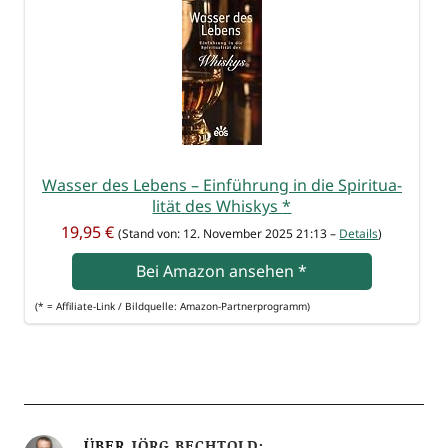
Was­ser des Lebens – Ein­füh­rung in die Spi­ri­tua­
li­tät des Whis­kys
*
19,95 €
(Stand von: 12. Novem­ber 2025 21:13 –
Details
)
Bei Ama­zon anse­hen
*
(* = Affi­lia­te-Link / Bild­quel­le: Amazon-Partnerprogramm)
ÜBER
JÖRG BECHTOLD