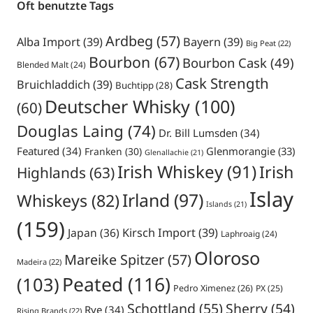
Oft benutzte Tags
Ardbeg
(57)
Alba Import
(39)
Bayern
(39)
Big Peat
(22)
Bourbon
(67)
Bourbon Cask
(49)
Blended Malt
(24)
Cask Strength
Bruichladdich
(39)
Buchtipp
(28)
Deutscher Whisky
(100)
(60)
Douglas Laing
(74)
Dr. Bill Lumsden
(34)
Featured
(34)
Glenmorangie
(33)
Franken
(30)
Glenallachie
(21)
Irish Whiskey
(91)
Irish
Highlands
(63)
Islay
Irland
(97)
Whiskeys
(82)
Islands
(21)
(159)
Japan
(36)
Kirsch Import
(39)
Laphroaig
(24)
Oloroso
Mareike Spitzer
(57)
Madeira
(22)
Peated
(116)
(103)
Pedro Ximenez
(26)
PX
(25)
Schottland
(55)
Sherry
(54)
Rye
(34)
Rising Brands
(22)