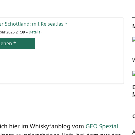
er Schott­land: mit Rei­se­at­las
*
M
­ber 2025 21:39 –
Details
)
se­hen
*
W
D
M
O
e ich hier im Whis­ky­fan­blog vom
GEO Spe­zi­al
A