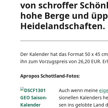
von schrof­fer Schön­
hohe Ber­ge und üppi
Heidelandschaften.
Der Kalen­der hat das For­mat 50 x 45 c
ihn zum Vor­zugs­preis von 26,20 EUR. Erh
Apro­pos Schottland-Fotos:
Auch wenn mei­ne
eige
sio­nel­len Kalen­ders h
sen ins gelob­te Land d