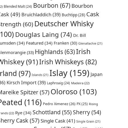
Bourbon
(67)
Bourbon
Blended Malt
(24)
2)
Cask
Cask
(49)
Bruichladdich
(39)
Buchtipp
(28)
Deutscher Whisky
Strength
(60)
(100)
Douglas Laing
(74)
Dr. Bill
umsden
(34)
Featured
(34)
Franken
(30)
Glenallachie
(21)
Irish
Highlands
(63)
lenmorangie
(33)
Whiskey
(91)
Irish Whiskeys
(82)
Islay
(159)
Irland
(97)
Japan
Islands
(21)
36)
Kirsch Import
(39)
Laphroaig
(24)
Madeira
(22)
Oloroso
(103)
Mareike Spitzer
(57)
Peated
(116)
Pedro Ximenez
(26)
PX
(25)
Rising
Schottland
(55)
Sherry
(54)
Rye
(34)
rands
(22)
Sherry Cask
(57)
Single Cask
(41)
Single Grain
(21)