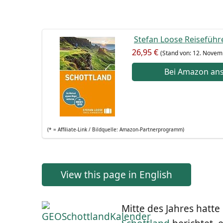
Ste­fan Loo­se Rei­se­füh­r
26,95 €
(Stand von: 12. Novem
Bei Ama­zon an
(* = Affi­lia­te-Link / Bild­quel­le: Amazon-Partnerprogramm)
View this page in English
Mit­te des Jah­res hat­t