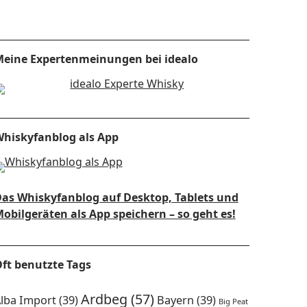
eine Expertenmeinungen bei idealo
hiskyfanblog als App
as Whiskyfanblog auf Desktop, Tablets und
obilgeräten als App speichern – so geht es!
ft benutzte Tags
Ardbeg
(57)
lba Import
(39)
Bayern
(39)
Big Peat