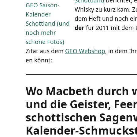
Schott­land
berich­tet,
Whis­ky zu kurz kam. Zu
dem Heft und noch ei
der
für 2011 mit dem Un
Zitat aus dem
GEO Web­shop
, in dem Ihr
en könnt:
Wo Mac­beth durch wil
und die Geis­ter, Fe
schot­ti­schen Sagen­
Kalen­der-Schmuck­st