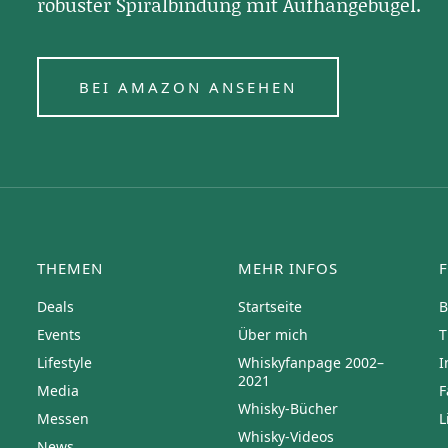
robuster Spiralbindung mit Aufhängebügel.
BEI AMAZON ANSEHEN
THEMEN
MEHR INFOS
Deals
Startseite
B
Events
Über mich
T
Lifestyle
Whiskyfanpage 2002–
I
2021
Media
F
Whisky-Bücher
Messen
L
Whisky-Videos
News