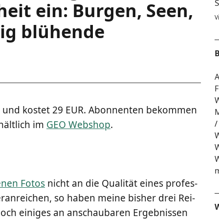
S
heit ein: Bur­gen, Seen,
V
g blü­hen­de
B
A
F
W
m und kos­tet 29 EUR. Abon­nen­ten bekom­men
M
ält­lich im
GEO Web­shop
.
W
W
W
m
­nen Fotos
nicht an die Qua­li­tät eines pro­fes­
er­an­rei­chen, so haben mei­ne bis­her drei Rei­
W
och eini­ges an anschau­ba­ren Ergeb­nis­sen