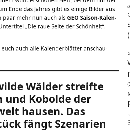
 einem wun­der­schö­nen Heft, bei dem nur der
(2
m Ende das Jah­res gibt es eini­ge Bil­der aus
n paar mehr nun auch als
GEO Sai­son-Kalen­
ter­ti­tel „Die raue Sei­te der Schönheit“.
L
 euch auch alle Kalen­der­blät­ter anschau­
G
­de Wäl­der streif­te
(
en und Kobol­de der
welt hau­sen. Das
B
ück fängt Sze­na­ri­en