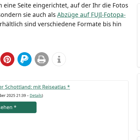
ine Sei­te ein­ge­rich­tet, auf der Ihr die Fotos
son­dern sie auch als
Abzü­ge auf FUJI-Foto­pa­
hält­lich sind ver­schie­de­ne For­ma­te bis hin
er Schott­land: mit Rei­se­at­las
*
­ber 2025 21:39 –
Details
)
se­hen
*