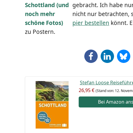
gebracht. Ich habe nun e
nicht nur betrach­ten, 
pier bestel­len
könnt. Er
zu Postern.
Ste­fan Loo­se Rei­se­füh­r
26,95 €
(Stand von: 12. Novem
Bei Ama­zon an