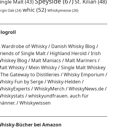
Speyside
(67)
St. Kilian
(48)
ingle Malt
(43)
whic
(52)
irgin Oak
(24)
Whiskymesse
(26)
logroll
 Wardrobe of Whisky
Danish Whisky Blog
riends of Single Malt
Highland Herold
Irish
hiskey Blog
Malt Maniacs
Malt Mariners
alt Whisky
Mein Whisky
Single Malt Whiskey
The Gateway to Distilleries
Whisky Emporium
hisky Fun by Serge
Whisky-Helden
hiskyExperts
WhiskyMerch
WhiskyNews.de
hiskystats
whiskyundfrauen. auch für
änner.
Whiskywissen
hisky-Bücher bei Amazon