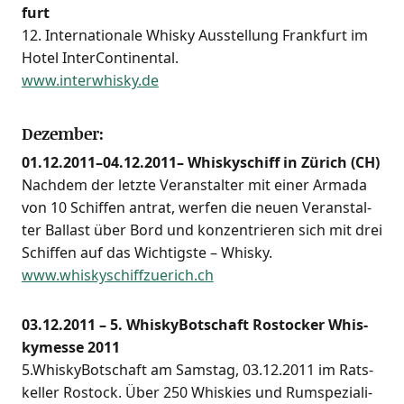
furt
12. Inter­na­tio­na­le Whis­ky Aus­stel­lung Frank­furt im
Hotel Inter­Con­ti­nen­tal.
www.interwhisky.de
Dezember:
01.12.2011–04.12.2011– Whis­ky­schiff in Zürich (CH)
Nach­dem der letz­te Ver­an­stal­ter mit einer Arma­da
von 10 Schif­fen antrat, wer­fen die neu­en Ver­an­stal­
ter Bal­last über Bord und kon­zen­trie­ren sich mit drei
Schif­fen auf das Wich­tigs­te – Whis­ky.
www.whiskyschiffzuerich.ch
03.12.2011 – 5. Whis­ky­Bot­schaft Ros­to­cker Whis­
ky­mes­se 2011
5.WhiskyBotschaft am Sams­tag, 03.12.2011 im Rats­
kel­ler Ros­tock. Über 250 Whis­kies und Rum­spe­zia­li­