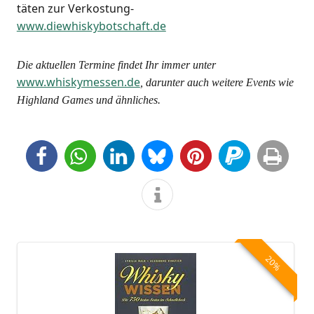
tä­ten zur Ver­kos­tung-
www.diewhiskybotschaft.de
Die aktu­el­len Ter­mi­ne fin­det Ihr immer unter
www.whiskymessen.de
, dar­un­ter auch wei­te­re Events wie
High­land Games und ähnliches.
20%