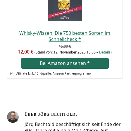
Whis­ky-Wis­sen: Die 750 bes­ten Sor­ten im
Schnell­ch­eck
*
15,00 €
12,00 €
(Stand von: 12. Novem­ber 2025 18:56 –
Details
)
Bei Ama­zon anse­hen
*
(* = Affi­lia­te-Link / Bild­quel­le: Amazon-Partnerprogramm)
ÜBER
JÖRG BECHTOLD
Jörg Bechtold beschäftigt sich seit Ende der
90er Jahre mit Single Malt Whisky. Auf