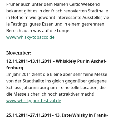
Frü­her auch unter dem Namen Cel­tic Weekend
bekannt gibt es in der frisch reno­vier­ten Stadt­hal­le
in Hof­heim wie gewohnt inter­es­san­te Aus­stel­ler, vie­
le Tastings, gutes Essen und in einem getrenn­ten
Bereich auch was auf die Lun­ge.
www.whisky-tobacco.de
November:
12.11.2011–13.11.2011 – Whisk(e)y Pur in Aschaf­
fen­burg
Im Jahr 2011 zieht die klei­ne aber sehr fei­ne Mes­se
von der Stadt­hall­te ins gleich gegen­über gele­ge­ne
Schloss Johan­nis­burg um – eine tol­le Loca­ti­on, die
die Mes­se sicher­lich noch attrak­ti­ver macht!
www.whisky-pur-festival.de
25.11.2011–27.11.2011– 13. Inter­Whis­ky in Frank­