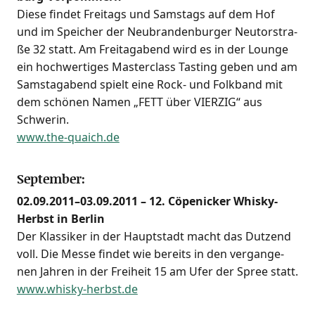
Die­se fin­det Frei­tags und Sams­tags auf dem Hof
und im Spei­cher der Neu­bran­den­bur­ger Neu­tor­stra­
ße 32 statt. Am Frei­tag­abend wird es in der Lounge
ein hoch­wer­ti­ges Mas­ter­class Tasting geben und am
Sams­tag­abend spielt eine Rock- und Folk­band mit
dem schö­nen Namen „FETT über VIERZIG“ aus
Schwe­rin.
www.the-quaich.de
September:
02.09.2011–03.09.2011 – 12. Cöpe­ni­cker Whis­ky-
Herbst in Ber­lin
Der Klas­si­ker in der Haupt­stadt macht das Dut­zend
voll. Die Mes­se fin­det wie bereits in den ver­gan­ge­
nen Jah­ren in der Frei­heit 15 am Ufer der Spree statt.
www.whisky-herbst.de