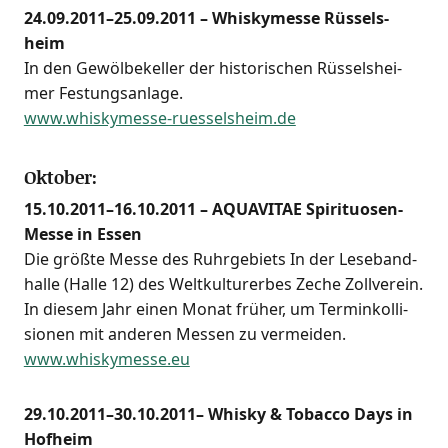
24.09.2011–25.09.2011 – Whis­ky­mes­se Rüs­sels­
heim
In den Gewöl­be­kel­ler der his­to­ri­schen Rüs­sels­hei­
mer Fes­tungs­an­la­ge.
www.whiskymesse-ruesselsheim.de
Oktober:
15.10.2011–16.10.2011 – AQUAVITAE Spi­ri­tuo­sen-
Mes­se in Essen
Die größ­te Mes­se des Ruhr­ge­biets In der Lese­band­
hal­le (Hal­le 12) des Welt­kul­tur­er­bes Zeche Zoll­ver­ein.
In die­sem Jahr einen Monat frü­her, um Ter­min­kol­li­
sio­nen mit ande­ren Mes­sen zu ver­mei­den.
www.whiskymesse.eu
29.10.2011–30.10.2011– Whis­ky & Tob­ac­co Days in
Hof­heim