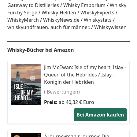
Gateway to Distilleries
Whisky Emporium
Whisky
Fun by Serge
Whisky-Helden
WhiskyExperts
WhiskyMerch
WhiskyNews.de
Whiskystats
whiskyundfrauen. auch für männer.
Whiskywissen
Whisky-Bücher bei Amazon
Jim McEwan: Isle of my heart: Islay -
Queen of the Hebrides / Islay -
Königin der Hebriden
( Bewertungen)
Preis:
ab 40,32 € Euro
Bei Amazon kaufen
A Journeyman's Journey: Die