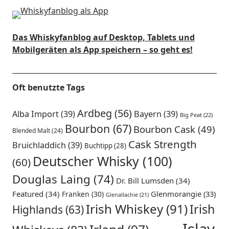
Das Whiskyfanblog auf Desktop, Tablets und
Mobilgeräten als App speichern – so geht es!
Oft benutzte Tags
Ardbeg
(56)
Alba Import
(39)
Bayern
(39)
Big Peat
(22)
Bourbon
(67)
Bourbon Cask
(49)
Blended Malt
(24)
Cask Strength
Bruichladdich
(39)
Buchtipp
(28)
Deutscher Whisky
(100)
(60)
Douglas Laing
(74)
Dr. Bill Lumsden
(34)
Featured
(34)
Glenmorangie
(33)
Franken
(30)
Glenallachie
(21)
Irish Whiskey
(91)
Irish
Highlands
(63)