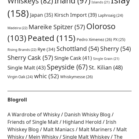
Islay
Irland
(97)
Whiskeys
(82)
Islands
(21)
(158)
Japan
(35)
Kirsch Import
(39)
Laphroaig
(24)
Oloroso
Mareike Spitzer
(57)
Madeira
(22)
Peated
(115)
(103)
Pedro Ximenez
(26)
PX
(25)
Schottland
(54)
Sherry
(54)
Rye
(34)
Rising Brands
(22)
Sherry Cask
(57)
Single Cask
(41)
Single Grain
(21)
Speyside
(67)
St. Kilian
(48)
Single Malt
(43)
whic
(52)
Virgin Oak
(24)
Whiskymesse
(26)
Blogroll
A Wardrobe of Whisky
Danish Whisky Blog
Friends of Single Malt
Highland Herold
Irish
Whiskey Blog
Malt Maniacs
Malt Mariners
Malt
Whisky
Mein Whisky
Single Malt Whiskey
The