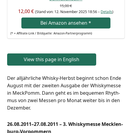
15,00 €
12,00 €
(Stand von: 12. Novem­ber 2025 18:56 –
Details
)
Bei Ama­zon anse­hen
*
(* = Affi­lia­te-Link / Bild­quel­le: Amazon-Partnerprogramm)
View this page in English
Der all­jähr­li­che Whis­ky-Herbst beginnt schon Ende
August mit der zwei­ten Aus­ga­be der Whis­ky­mes­se
in Meck­Pomm. Dann geht es im beque­men Rhyth­
mus von zwei Mes­sen pro Monat wei­ter bis in den
Dezember.
26.08.2011–27.08.2011 – 3. Whis­ky­mes­se Meck­len­
burg-Vor­pom­mern