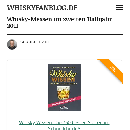
WHISKYFANBLOG.DE
EVENTS
Whisky-Messen im zweiten Halbjahr
2011
14. AUGUST 2011
20%
Whis­ky-Wis­sen: Die 750 bes­ten Sor­ten im
Schnell­ch­eck
*