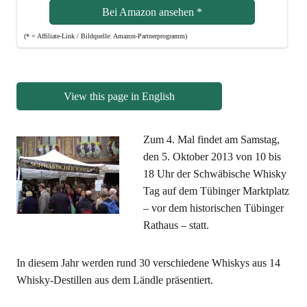
Bei Ama­zon anse­hen
*
(* = Affi­lia­te-Link / Bild­quel­le: Amazon-Partnerprogramm)
View this page in English
Zum 4. Mal fin­det am Sams­tag,
den 5. Okto­ber 2013 von 10 bis
18 Uhr der Schwä­bi­sche Whis­ky
Tag auf dem Tübin­ger Markt­platz
– vor dem his­to­ri­schen Tübin­ger
Rat­haus – statt.
In die­sem Jahr wer­den rund 30 ver­schie­de­ne Whis­kys aus 14
Whis­ky-Destil­len aus dem Länd­le präsentiert.