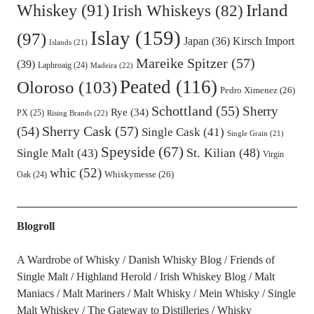
Irland
Whiskey
(91)
Irish Whiskeys
(82)
Islay
(159)
(97)
Kirsch Import
Japan
(36)
Islands
(21)
Mareike Spitzer
(57)
(39)
Laphroaig
(24)
Madeira
(22)
Peated
(116)
Oloroso
(103)
Pedro Ximenez
(26)
Schottland
(55)
Sherry
Rye
(34)
PX
(25)
Rising Brands
(22)
Sherry Cask
(57)
(54)
Single Cask
(41)
Single Grain
(21)
Speyside
(67)
St. Kilian
(48)
Single Malt
(43)
Virgin
whic
(52)
Oak
(24)
Whiskymesse
(26)
Blogroll
A Wardrobe of Whisky
Danish Whisky Blog
Friends of
Single Malt
Highland Herold
Irish Whiskey Blog
Malt
Maniacs
Malt Mariners
Malt Whisky
Mein Whisky
Single
Malt Whiskey
The Gateway to Distilleries
Whisky