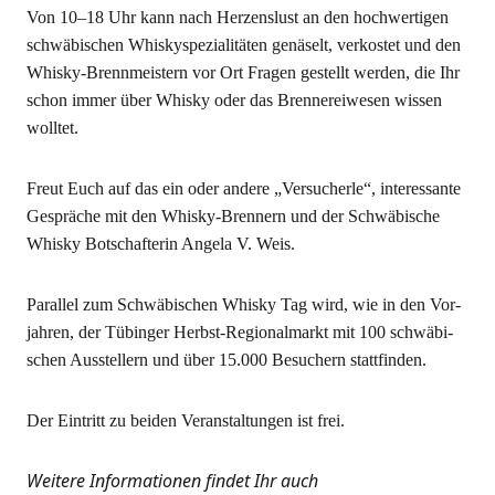
Von 10–18 Uhr kann nach Her­zens­lust an den hoch­wer­ti­gen
schwä­bi­schen Whis­ky­spe­zia­li­tä­ten genä­selt, ver­kos­tet und den
Whis­ky-Brenn­meis­tern vor Ort Fra­gen gestellt wer­den, die Ihr
schon immer über Whis­ky oder das Bren­ne­rei­we­sen wis­sen
wolltet.
Freut Euch auf das ein oder ande­re „Ver­su­cher­le“, inter­es­san­te
Gesprä­che mit den Whis­ky-Bren­nern und der Schwä­bi­sche
Whis­ky Bot­schaf­te­rin Ange­la V. Weis.
Par­al­lel zum Schwä­bi­schen Whis­ky Tag wird, wie in den Vor­
jah­ren, der Tübin­ger Herbst-Regio­nal­markt mit 100 schwä­bi­
schen Aus­stel­lern und über 15.000 Besu­chern stattfinden.
Der Ein­tritt zu bei­den Ver­an­stal­tun­gen ist frei.
Wei­te­re Infor­ma­tio­nen fin­det Ihr auch