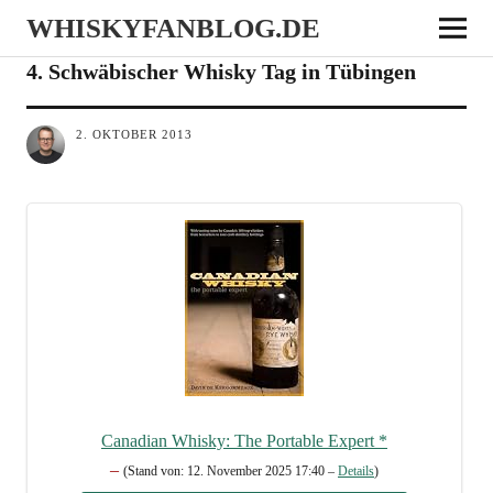
WHISKYFANBLOG.DE
EVENTS
4. Schwäbischer Whisky Tag in Tübingen
2. OKTOBER 2013
Cana­di­an Whis­ky: The Por­ta­ble Expert
*
–
(Stand von: 12. Novem­ber 2025 17:40 –
Details
)