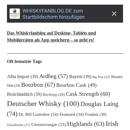
Das Whiskyfanblog auf Desktop, Tablets und
Mobilgeräten als App speichern – so geht es!
Oft benutzte Tags
Ardbeg
(57)
Alba Import
(39)
Bayern
(39)
Blended
Big Peat
(22)
Bourbon
(67)
Bourbon Cask
(49)
Malt
(24)
Cask Strength
(60)
Bruichladdich
(39)
Buchtipp
(28)
Deutscher Whisky
(100)
Douglas Laing
(74)
Dr. Bill Lumsden
(34)
Featured
(34)
Franken
(30)
Irish
Highlands
(63)
Glenmorangie
(33)
Glenallachie
(21)