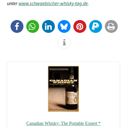
unter
www.schwaebischer-whisky-tag.de
.
Cana­di­an Whis­ky: The Por­ta­ble Expert
*