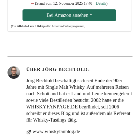
–
(Stand von: 12. Novem­ber 2025 17:40 –
Details
)
Bei Ama­zon anse­hen
*
(* = Affi­lia­te-Link / Bild­quel­le: Amazon-Partnerprogramm)
ÜBER
JÖRG BECHTOLD
Jörg Bechtold beschäftigt sich seit Ende der 90er
Jahre mit Single Malt Whisky. Auf mehreren Reisen
nach Schottland hat er Land und Leute kennengelernt
sowie viele Destillerien besucht. 2002 hatte er die
WHISKYFANPAGE.DE begründet, seit 2006
schreibt er dieses Blog und ist außerdem als Referent
für Whisky-Tastings tätig.
www.whiskyfanblog.de