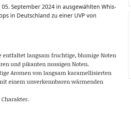
05. Sep­tem­ber 2024 in aus­ge­wähl­ten Whis­
hops in Deutsch­land zu einer UVP von
ent­fal­tet lang­sam fruch­ti­ge, blu­mi­ge Noten
e­ren und pikan­ten nussi­gen Noten.
i­ge Aro­men von lang­sam kara­mel­li­sier­ten
h mit einem unver­kenn­ba­ren wär­men­den
d Charakter.