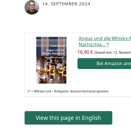
14. SEPTEMBER 2024
Angus und die Whis­ky-A
Nach­schla…
*
16,90 €
(Stand von: 12. Novem
Bei Ama­zon an
(* = Affi­lia­te-Link / Bild­quel­le: Amazon-Partnerprogramm)
View this page in English