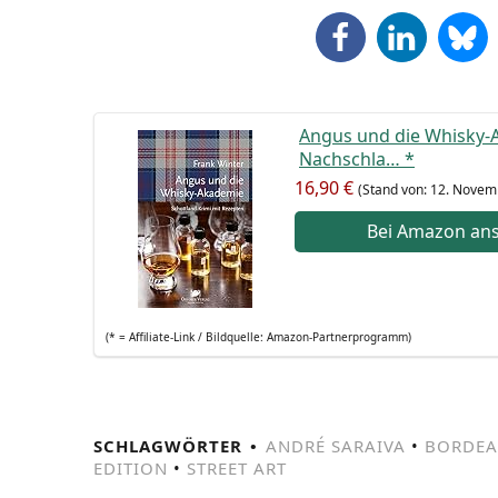
Angus und die Whis­ky-A
Nach­schla…
*
16,90 €
(Stand von: 12. Novem
Bei Ama­zon an
(* = Affi­lia­te-Link / Bild­quel­le: Amazon-Partnerprogramm)
SCHLAGWÖRTER
ANDRÉ SARAIVA
•
BORDEA
EDITION
•
STREET ART