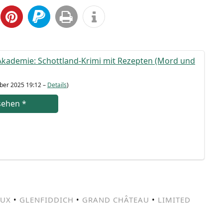
ka­de­mie: Schott­land-Kri­mi mit Rezep­ten (Mord und
­ber 2025 19:12 –
Details
)
se­hen
*
UX
•
GLENFIDDICH
•
GRAND CHÂTEAU
•
LIMITED