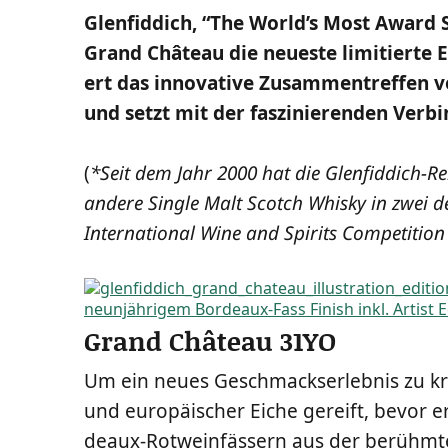
Glen­fid­dich, “The World’s Most Award S
Grand Châ­teau die neu­es­te limi­tier­te 
ert das inno­va­ti­ve Zusam­men­tref­fen 
und setzt mit der fas­zi­nie­ren­den Ver
(
*Seit dem Jahr 2000 hat die Glen­fid­dich-Re
ande­re Sin­gle Malt Scotch Whis­ky in zwei d
Inter­na­tio­nal Wine and Spi­rits Com­pe­ti­ti­o
Grand Château 31YO
Um ein neu­es Geschmacks­er­leb­nis zu kre
und euro­päi­scher Eiche gereift, bevor er
deaux-Rot­wein­fäs­sern aus der berühm­ten