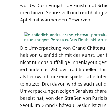
wur­de. Das neun­jäh­ri­ge Finish fügt Sch
men hin­zu. Genuss­voll und reich­hal­tig ve
Äpfel mit wär­men­den Gewürzen.
Die Umver­pa­ckung von Grand Châ­teau is
heit von Glen­fid­dich mit der Kunst. Der f
nicht nur das auf­fäl­li­ge Innen­lay­out ges
iert, indem er 250 der tra­di­tio­nel­len T
als Lein­wand für sei­ne spie­le­ri­sche Inter
te nutz­te. Drei davon wird es auch auf d
Umver­pa­ckun­gen zei­gen Sarai­vas cha­rak­
bereist hat, von den Stra­ßen von Paris
Seo­ul. Im Grand Châ­teau Design ist zu seh