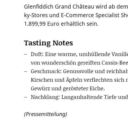
Glen­fid­dich Grand Châ­teau wird ab dem 
ky-Stores und E‑Commerce Spe­cia­list S
1.899,99 Euro erhält­lich sein.
Tasting Notes
Duft: Eine war­me, umhül­len­de Vanil­le 
von wun­der­schön gereif­ten Cas­sis-Be
Geschmack: Genuss­vol­le und reich­hal­t
Kir­schen und Äpfeln ver­flech­ten sic
Gewürz und gerös­te­ter Eiche.
Nach­klang: Lang­an­hal­ten­de Tie­fe un
(Pres­se­mit­tei­lung)