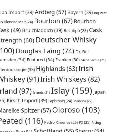
Ardbeg
(57)
lba Import
(39)
Bayern
(39)
Big Peat
Bourbon
(67)
Bourbon
Blended Malt
(24)
2)
Cask
Cask
(49)
Bruichladdich
(39)
Buchtipp
(28)
Deutscher Whisky
Strength
(60)
(100)
Douglas Laing
(74)
Dr. Bill
umsden
(34)
Featured
(34)
Franken
(30)
Glenallachie
(21)
Irish
Highlands
(63)
lenmorangie
(33)
Whiskey
(91)
Irish Whiskeys
(82)
Islay
(159)
Irland
(97)
Japan
Islands
(21)
36)
Kirsch Import
(39)
Laphroaig
(24)
Madeira
(22)
Oloroso
(103)
Mareike Spitzer
(57)
Peated
(116)
Pedro Ximenez
(26)
PX
(25)
Rising
Schottland
(55)
Sherry
(54)
Rye
(34)
rands
(22)