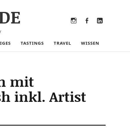
DE
Bluesky
Threads
Instagram
Facebook
LinkedIn
Y
IGES
TASTINGS
TRAVEL
WISSEN
n mit
 inkl. Artist