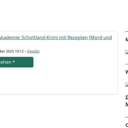
ka­de­mie: Schott­land-Kri­mi mit Rezep­ten (Mord und
M
­ber 2025 19:12 –
Details
)
se­hen
*
W
D
M
O