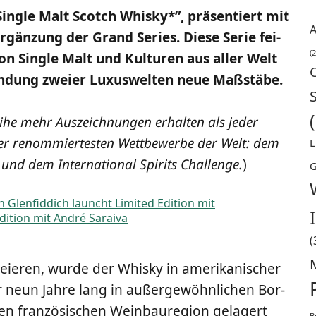
in­gle Malt Scotch Whis­ky*”, prä­sen­tiert mit
A
Ergän­zung der Grand Series. Die­se Serie fei­
(2
von Sin­gle Malt und Kul­tu­ren aus aller Welt
­bin­dung zwei­er Luxus­wel­ten neue Maßstäbe.
i­he mehr Aus­zeich­nun­gen erhal­ten als jeder
er renom­mier­tes­ten Wett­be­wer­be der Welt: dem
L
n und dem Inter­na­tio­nal Spi­rits Chall­enge.
)
G
(
­ieren, wur­de der Whis­ky in ame­ri­ka­ni­scher
 neun Jah­re lang in außer­ge­wöhn­li­chen Bor­
 fran­zö­si­schen Wein­bau­re­gi­on gela­gert
B