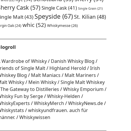
Sherry Cask
(57)
Single Cask
(41)
Single Grain
(21)
Speyside
(67)
St. Kilian
(48)
ingle Malt
(43)
whic
(52)
irgin Oak
(24)
Whiskymesse
(26)
logroll
 Wardrobe of Whisky
Danish Whisky Blog
riends of Single Malt
Highland Herold
Irish
hiskey Blog
Malt Maniacs
Malt Mariners
alt Whisky
Mein Whisky
Single Malt Whiskey
The Gateway to Distilleries
Whisky Emporium
hisky Fun by Serge
Whisky-Helden
hiskyExperts
WhiskyMerch
WhiskyNews.de
hiskystats
whiskyundfrauen. auch für
änner.
Whiskywissen