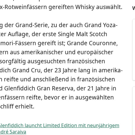
aux-Rot­wein­fäs­sern gereif­ten Whis­ky auswählt.
W
ng der Grand-Serie, zu der auch Grand Yoza­
ter Auf­la­ge, der ers­te Sin­gle Malt Scotch
­mo­ri-Fäs­sern gereift ist; Gran­de Cou­ron­ne,
ern aus ame­ri­ka­ni­scher und euro­päi­scher
org­fäl­tig aus­ge­such­ten fran­zö­si­schen
­dich Grand Cru, der 23 Jah­re lang in ame­ri­ka­
 reif­te und anschlie­ßend in fran­zö­si­schen
 Glen­fid­dich Gran Reser­va, der 21 Jah­re in
­fäs­sern reif­te, bevor er in aus­ge­wähl­ten
chliff erhielt.