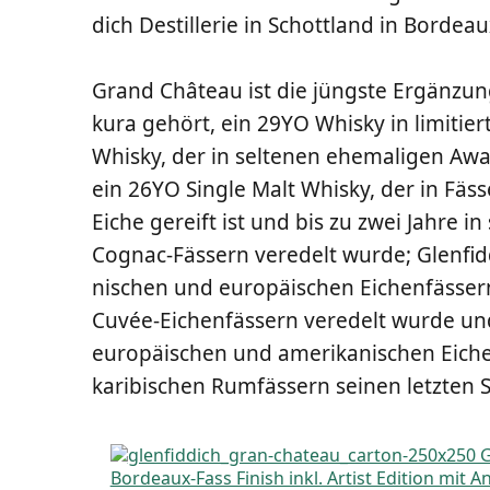
dich Destil­le­rie in Schott­land in Bor­de
Grand Châ­teau ist die jüngs­te Ergän­zu
ku­ra gehört, ein 29YO Whis­ky in limi­tier­
Whis­ky, der in sel­te­nen ehe­ma­li­gen Awa
ein 26YO Sin­gle Malt Whis­ky, der in Fäs­s
Eiche gereift ist und bis zu zwei Jah­re in s
Cognac-Fäs­sern ver­edelt wur­de; Glen­fid
ni­schen und euro­päi­schen Eichen­fäs­sern
Cuvée-Eichen­fäs­sern ver­edelt wur­de und
euro­päi­schen und ame­ri­ka­ni­schen Eichen
kari­bi­schen Rum­fäs­sern sei­nen letz­ten S