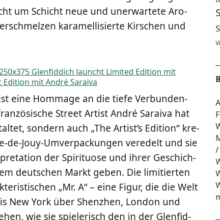
icht um Schicht neue und uner­war­te­te Aro­
r­schmel­zen kara­mel­li­sier­te Kir­schen und
S
V
B
t eine Hom­mage an die tie­fe Ver­bun­den­
A
ran­zö­si­sche Street Artist André Sarai­va hat
F
W
tal­tet, son­dern auch „The Artist’s Edi­ti­on“ kre­
M
oi­le-de-Jouy-Umver­pa­ckun­gen ver­edelt und sie
­pre­ta­ti­on der Spi­ri­tuo­se und ihrer Geschich­
W
em deut­schen Markt geben. Die limi­tier­ten
W
W
te­ris­ti­schen „Mr. A“ – eine Figur, die die Welt
m
 bis New York über Shen­zhen, Lon­don und
en, wie sie spie­le­risch den in der Glen­fid­