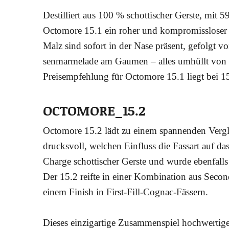
Destil­liert aus 100 % schot­ti­scher Gers­te, mit
Octo­mo­re 15.1 ein roher und kom­pro­miss­lo­ser
Malz sind sofort in der Nase prä­sent, gefolgt 
sen­mar­me­la­de am Gau­men – alles umhüllt von ei
Preis­emp­feh­lung für Octo­mo­re 15.1 liegt bei 
OCTOMORE_15.2
Octo­mo­re 15.2 lädt zu einem span­nen­den Ver­g
drucks­voll, wel­chen Ein­fluss die Fass­art auf d
Char­ge schot­ti­scher Gers­te und wur­de eben­fal
Der 15.2 reif­te in einer Kom­bi­na­ti­on aus Sec
einem Finish in First-Fill-Cognac-Fässern.
Die­ses ein­zig­ar­ti­ge Zusam­men­spiel hoch­wer­ti