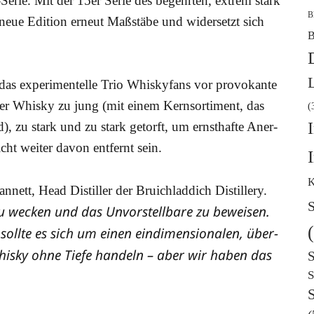
re-Serie. Mit der 15er Serie des begehr­ten, extrem stark
B
neue Edi­ti­on erneut Maß­stä­be und wider­setzt sich
B
as expe­ri­men­tel­le Trio Whis­ky­fans vor pro­vo­kan­te
der Whis­ky zu jung (mit einem Kern­sor­ti­ment, das
(
d), zu stark und zu stark getorft, um ernst­haf­te Aner­
cht wei­ter davon ent­fernt sein.
K
­nett, Head Distil­ler der Bruich­lad­dich Distil­lery.
S
zu wecken und das Unvor­stell­ba­re zu bewei­sen.
oll­te es sich um einen ein­di­men­sio­na­len, über­
his­ky ohne Tie­fe han­deln – aber wir haben das
S
S