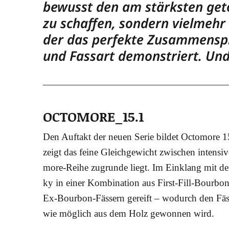
bewusst den am stärks­ten getor
zu schaf­fen, son­dern viel­mehr
der das per­fek­te Zusam­men­spie
und Fass­art demons­triert. Und
OCTOMORE_15.1
Den Auf­takt der neu­en Serie bil­det Octo­mo­re 1
zeigt das fei­ne Gleich­ge­wicht zwi­schen inten­s
mo­re-Rei­he zugrun­de liegt. Im Ein­klang mit den 
ky in einer Kom­bi­na­ti­on aus First-Fill-Bour­bon
Ex-Bour­bon-Fäs­sern gereift – wodurch den Fäs­s
wie mög­lich aus dem Holz gewon­nen wird.