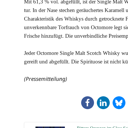
Mit 61,3 % vol. abge­füllt, ist der Sin­gle Malt 
tur. In der Nase ste­chen geräu­cher­tes Kara­mell u
Cha­rak­te­ris­tik des Whis­kys durch getrock­ne­te
unver­kenn­ba­re Torf­rauch von Octo­mo­re legt s
Fri­sche hin­zu­fügt. Die unver­bind­li­che Preis­e
Jeder Octo­mo­re Sin­gle Malt Scotch Whis­ky wur­de 
gereift und abge­füllt. Die Spi­ri­tuo­se ist nicht küh
(Pres­se­mit­tei­lung)