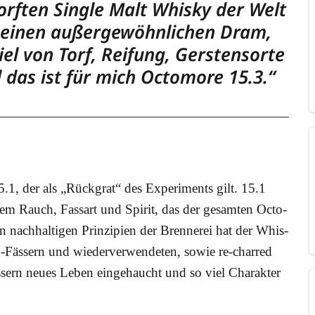
f­ten Sin­gle Malt Whis­ky der Welt
 einen außer­ge­wöhn­li­chen Dram,
l von Torf, Rei­fung, Gers­ten­sor­te
 das ist für mich Octo­mo­re 15.3.“
5.1, der als „Rück­grat“ des Expe­ri­ments gilt. 15.1
i­vem Rauch, Fass­art und Spi­rit, das der gesam­ten Octo­
nach­hal­ti­gen Prin­zi­pi­en der Bren­ne­rei hat der Whis­
-Fäs­sern und wie­der­ver­wen­de­ten, sowie re-char­red
ern neu­es Leben ein­ge­haucht und so viel Cha­rak­ter