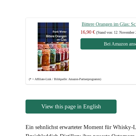
Bit­te­re Oran­gen im Glas: 
16,90 €
(Stand von: 12. Novem­ber
Bei Ama­zon ans
(* = Affi­lia­te-Link / Bild­quel­le: Amazon-Partnerprogramm)
View this page in English
Ein sehn­lichst erwar­te­ter Moment für Whis­ky-Li