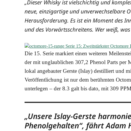
„Die­ser Whis­ky ist viel­schich­tig und kom­ple
neue, ein­zig­ar­ti­ge und unver­wech­sel­ba­re 
Her­aus­for­de­rung. Es ist ein Moment des Inne­
und des Vor­wärts­schrei­tens. Wer weiß, wa
Die 15. Serie mar­kiert einen wei­te­ren Mei­len­s
der mit unglaub­li­chen 307,2 Phe­nol Parts per Mi
lokal ange­bau­ter Gers­te (Islay) destil­liert und 
Ver­öf­fent­li­chung ist nur dem berühm­ten Octo­m
unter­le­gen – der 8.3 galt bis dato, mit 309 PPM,
„Unse­re Islay-Gers­te har­mo­n
Phe­nol­ge­hal­ten“, fährt Adam H