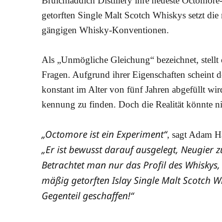
Bruich­lad­dich Distil­lery ihre neu­es­te Octo­mo­
getorf­ten Sin­gle Malt Scotch Whis­kys setzt die 
gän­gi­gen Whisky-Konventionen.
Als „Unmög­li­che Glei­chung“ bezeich­net, stellt d
Fra­gen. Auf­grund ihrer Eigen­schaf­ten scheint 
kon­stant im Alter von fünf Jah­ren abge­füllt wir
ken­nung zu fin­den. Doch die Rea­li­tät könn­te ni
„Octo­mo­re ist ein Expe­ri­ment“
, sagt Adam Han
„Er ist bewusst dar­auf aus­ge­legt, Neu­gier 
Betrach­tet man nur das Pro­fil des Whis­kys, s
mä­ßig getorf­ten Islay Sin­gle Malt Scotch W
Gegen­teil geschaffen!“