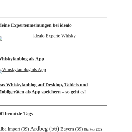
eine Expertenmeinungen bei idealo
hiskyfanblog als App
as Whiskyfanblog auf Desktop, Tablets und
obilgeräten als App speichern – so geht es!
ft benutzte Tags
Ardbeg
(56)
lba Import
(39)
Bayern
(39)
Big Peat
(22)