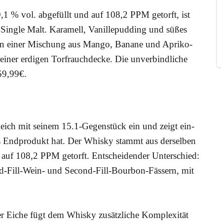
 59,1 % vol. abge­füllt und auf 108,2 PPM getorft, ist
 Sin­gle Malt. Kara­mell, Vanil­le­pud­ding und süßes
von einer Mischung aus Man­go, Bana­ne und Apri­ko­
ner erdi­gen Torf­rauch­de­cke. Die unver­bind­li­che
159,99€.
leich mit sei­nem 15.1‑Gegenstück ein und zeigt ein­
as End­pro­dukt hat. Der Whis­ky stammt aus der­sel­ben
ls auf 108,2 PPM getorft. Ent­schei­den­der Unter­schied:
ond-Fill-Wein- und Second-Fill-Bour­bon-Fäs­sern, mit
­ger Eiche fügt dem Whis­ky zusätz­li­che Kom­ple­xi­tät