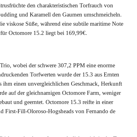
rus­früch­te den cha­rak­te­ris­ti­schen Torf­rauch von
le­pud­ding und Kara­mell den Gau­men umschmei­cheln.
e vis­ko­se Süße, wäh­rend eine sub­ti­le mari­ti­me Note
g für Octo­mo­re 15.2 liegt bei 169,99€.
l­le Trio, wobei der schwe­re 307,2 PPM eine enor­me
in­dru­cken­den Torf­wer­ten wur­de der 15.3 aus Ern­ten
was ihm einen unver­gleich­li­chen Geschmack, Her­kunft
ur­de auf der gleich­na­mi­gen Octo­mo­re Farm, weni­ger
­baut und geern­tet. Octo­mo­re 15.3 reif­te in einer
nd First-Fill-Olo­ro­so-Hogs­heads von Fer­nan­do de