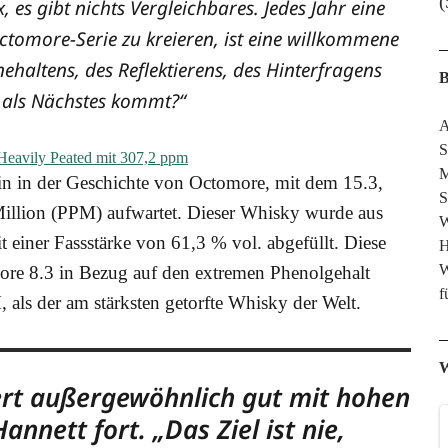
(
x, es gibt nichts Ver­gleich­ba­res. Jedes Jahr eine
Octo­mo­re-Serie zu kre­ieren, ist eine will­kom­me­ne
hal­tens, des Reflek­tie­rens, des Hin­ter­fra­gens
B
s als Nächs­tes kommt?“
A
S
M
tein in der Geschich­te von Octo­mo­re, mit dem 15.3,
S
l­li­on (PPM) auf­war­tet. Die­ser Whis­ky wur­de aus
W
mit einer Fass­stär­ke von 61,3 % vol. abge­füllt. Die­se
H
W
o­re 8.3 in Bezug auf den extre­men Phe­nol­ge­halt
f
 als der am stärks­ten getorf­te Whis­ky der Welt.
W
iert außer­ge­wöhn­lich gut mit hohen
an­nett fort. „Das Ziel ist nie,