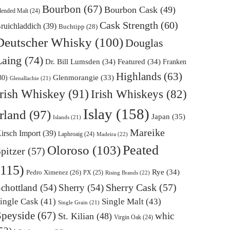
Bourbon
(67)
Bourbon Cask
(49)
lended Malt
(24)
Cask Strength
(60)
ruichladdich
(39)
Buchtipp
(28)
Deutscher Whisky
(100)
Douglas
Laing
(74)
Dr. Bill Lumsden
(34)
Featured
(34)
Franken
Highlands
(63)
Glenmorangie
(33)
30)
Glenallachie
(21)
Irish Whiskey
(91)
Irish Whiskeys
(82)
Islay
(158)
Irland
(97)
Japan
(35)
Islands
(21)
Mareike
irsch Import
(39)
Laphroaig
(24)
Madeira
(22)
Oloroso
(103)
Peated
pitzer
(57)
(115)
Rye
(34)
Pedro Ximenez
(26)
PX
(25)
Rising Brands
(22)
Sherry Cask
(57)
chottland
(54)
Sherry
(54)
ingle Cask
(41)
Single Malt
(43)
Single Grain
(21)
Speyside
(67)
whic
St. Kilian
(48)
Virgin Oak
(24)