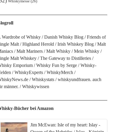
52)
Whiskymesse
(26)
logroll
 Wardrobe of Whisky
Danish Whisky Blog
Friends of
ingle Malt
Highland Herold
Irish Whiskey Blog
Malt
aniacs
Malt Mariners
Malt Whisky
Mein Whisky
ingle Malt Whiskey
The Gateway to Distilleries
hisky Emporium
Whisky Fun by Serge
Whisky-
elden
WhiskyExperts
WhiskyMerch
hiskyNews.de
Whiskystats
whiskyundfrauen. auch
ür männer.
Whiskywissen
hisky-Bücher bei Amazon
Jim McEwan: Isle of my heart: Islay -
Queen of the Hebrides / Islay - Königin