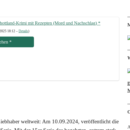
Schott­land-Kri­mi mit Rezep­ten (Mord und Nach­schlag)
*
M
 2025 18:12 –
Details
)
e­hen
*
W
D
M
O
eb­ha­ber welt­weit: Am 10.09.2024, ver­öf­fent­licht die
A