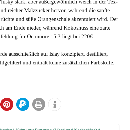
Whis­ky stark, aber außer­ge­wöhn­lich weich in der Tex­
nd rei­cher Malz­zu­cker her­vor, wäh­rend die sanf­te
 Früch­te und süße Oran­gen­scha­le akzen­tu­iert wird. Der
ich am Ende nie­der, wäh­rend Kokos­nuss eine zar­te
mp­feh­lung für Octo­mo­re 15.3 liegt bei 220€.
aus­schließ­lich auf Islay kon­zi­piert, destil­liert,
l­ge­fil­tert und ent­hält kei­ne zusätz­li­chen Farbstoffe.