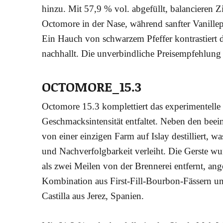
hin­zu. Mit 57,9 % vol. abge­füllt, balan­cie­ren Zit
Octo­mo­re in der Nase, wäh­rend sanf­ter Vanil­
Ein Hauch von schwar­zem Pfef­fer kon­tras­tiert di
nach­hallt. Die unver­bind­li­che Preis­emp­feh­lun
OCTOMORE_15.3
Octo­mo­re 15.3 kom­plet­tiert das expe­ri­men­te
Geschmacks­in­ten­si­tät ent­fal­tet. Neben den bee
von einer ein­zi­gen Farm auf Islay destil­liert, 
und Nach­ver­folg­bar­keit ver­leiht. Die Gers­te w
als zwei Mei­len von der Bren­ne­rei ent­fernt, ange
Kom­bi­na­ti­on aus First-Fill-Bour­bon-Fäs­sern u
Castil­la aus Jerez, Spanien.