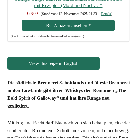
mit Rezep­ten (Mord und Nach…
*
16,90 €
(Stand von: 12. Novem­ber 2025 21:33 –
Details
)
Bei Ama­zon anse­hen
*
(* = Affi­lia­te-Link / Bild­quel­le: Amazon-Partnerprogramm)
View this page in English
Die süd­lichs­te Bren­ne­rei Schott­lands und ältes­te Bren­ne­rei
in den Low­lands gibt ihren Whis­kys den Bei­na­men „The
Bold Spi­rit of Gal­lo­way“ und hat ihre Ran­ge neu
gegliedert.
Mit Fug und Recht darf Blad­noch von sich behaup­ten, eine der
schil­lern­den Bren­ne­rei­en Schott­lands zu sein, mit einer beweg­