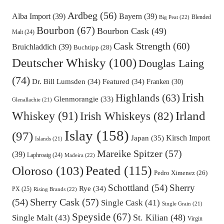
Ardbeg
(56)
Alba Import
(39)
Bayern
(39)
Blended
Big Peat
(22)
Bourbon
(67)
Bourbon Cask
(49)
Malt
(24)
Cask Strength
(60)
Bruichladdich
(39)
Buchtipp
(28)
Deutscher Whisky
(100)
Douglas Laing
(74)
Dr. Bill Lumsden
(34)
Featured
(34)
Franken
(30)
Irish
Highlands
(63)
Glenmorangie
(33)
Glenallachie
(21)
Irland
Whiskey
(91)
Irish Whiskeys
(82)
Islay
(158)
(97)
Kirsch Import
Japan
(35)
Islands
(21)
Mareike Spitzer
(57)
(39)
Laphroaig
(24)
Madeira
(22)
Oloroso
(103)
Peated
(115)
Pedro Ximenez
(26)
Schottland
(54)
Sherry
Rye
(34)
PX
(25)
Rising Brands
(22)
Sherry Cask
(57)
(54)
Single Cask
(41)
Single Grain
(21)
Speyside
(67)
St. Kilian
(48)
Single Malt
(43)
Virgin