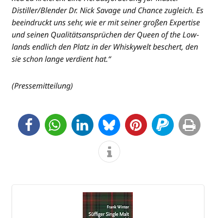
Distiller/Blender Dr. Nick Sava­ge und Chan­ce zugleich. Es
beein­druckt uns sehr, wie er mit sei­ner gro­ßen Exper­ti­se
und sei­nen Qua­li­täts­an­sprü­chen der Queen of the Low­
lands end­lich den Platz in der Whis­ky­welt beschert, den
sie schon lan­ge ver­dient hat.“
(Pres­se­mit­tei­lung)