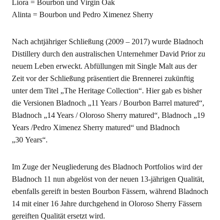
Lio­ra = Bour­bon und Vir­gin Oak
Ali­n­ta = Bour­bon und Pedro Xime­nez Sherry
Nach acht­jäh­ri­ger Schlie­ßung (2009 – 2017) wur­de Blad­noch
Distil­lery durch den aus­tra­li­schen Unter­neh­mer David Pri­or zu
neu­em Leben erweckt. Abfül­lun­gen mit Sin­gle Malt aus der
Zeit vor der Schlie­ßung prä­sen­tiert die Bren­ne­rei zukünf­tig
unter dem Titel „The Heri­ta­ge Coll­ec­tion“. Hier gab es bis­her
die Ver­sio­nen Blad­noch „11 Years / Bour­bon Bar­rel matu­red“,
Blad­noch „14 Years / Olo­ro­so Sher­ry matu­red“, Blad­noch „19
Years /Pedro Xime­nez Sher­ry matu­red“ und Blad­noch
„30 Years“.
Im Zuge der Neu­glie­de­rung des Blad­noch Port­fo­li­os wird der
Blad­noch 11 nun abge­löst von der neu­en 13-jäh­ri­gen Qua­li­tät,
eben­falls gereift in bes­ten Bour­bon Fäs­sern, wäh­rend Blad­noch
14 mit einer 16 Jah­re durch­ge­hend in Olo­ro­so Sher­ry Fäs­sern
gereif­ten Qua­li­tät ersetzt wird.