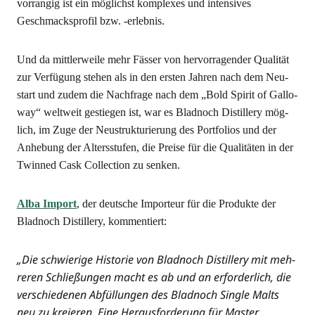
vor­ran­gig ist ein mög­lichst kom­ple­xes und inten­si­ves
Geschmacks­pro­fil bzw. ‑erleb­nis.
Und da mitt­ler­wei­le mehr Fäs­ser von her­vor­ra­gen­der Qua­li­tät
zur Ver­fü­gung ste­hen als in den ers­ten Jah­ren nach dem Neu­
start und zudem die Nach­fra­ge nach dem „Bold Spi­rit of Gal­lo­
way“ welt­weit gestie­gen ist, war es Blad­noch Distil­lery mög­
lich, im Zuge der Neu­struk­tu­rie­rung des Port­fo­li­os und der
Anhe­bung der Alters­stu­fen, die Prei­se für die Qua­li­tä­ten in der
Twin­ned Cask Coll­ec­tion zu senken.
Alba Import
, der deut­sche Impor­teur für die Pro­duk­te der
Blad­noch Distil­lery, kommentiert:
„Die schwie­ri­ge His­to­rie von Blad­noch Distil­lery mit meh­
re­ren Schlie­ßun­gen macht es ab und an erfor­der­lich, die
ver­schie­de­nen Abfül­lun­gen des Blad­noch Sin­gle Malts
neu zu kre­ieren. Eine Her­aus­for­de­rung für Mas­ter