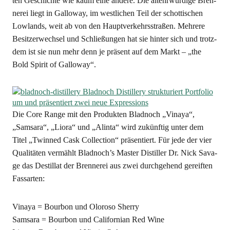
ten Geschich­te wie kaum eine ande­re. Die alt­ehr­wür­di­ge Bren­
ne­rei liegt in Gal­lo­way, im west­li­chen Teil der schot­ti­schen
Low­lands, weit ab von den Haupt­ver­kehrs­stra­ßen. Meh­re­re
Besit­zer­wech­sel und Schlie­ßun­gen hat sie hin­ter sich und trotz­
dem ist sie nun mehr denn je prä­sent auf dem Markt – „the
Bold Spi­rit of Galloway“.
Die Core Ran­ge mit den Pro­duk­ten Blad­noch „Vin­a­ya“,
„Samsa­ra“, „Lio­ra“ und „Ali­n­ta“ wird zukünf­tig unter dem
Titel „Twin­ned Cask Coll­ec­tion“ prä­sen­tiert. Für jede der vier
Qua­li­tä­ten ver­mählt Bladnoch’s Mas­ter Distil­ler Dr. Nick Sava­
ge das Destil­lat der Bren­ne­rei aus zwei durch­ge­hend gereif­ten
Fassarten:
Vin­a­ya = Bour­bon und Olo­ro­so Sher­ry
Samsa­ra = Bour­bon und Cali­for­ni­an Red Wine