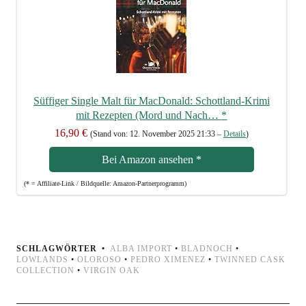
Süf­fi­ger Sin­gle Malt für Mac­Do­nald: Schott­land-Kri­mi
mit Rezep­ten (Mord und Nach…
*
16,90 €
(Stand von: 12. Novem­ber 2025 21:33 –
Details
)
Bei Ama­zon anse­hen
*
(* = Affi­lia­te-Link / Bild­quel­le: Amazon-Partnerprogramm)
SCHLAGWÖRTER
ALBA IMPORT
•
BLADNOCH
•
LOWLANDS
•
OLOROSO
•
PEDRO XIMENEZ
•
TWINNED CASK
COLLECTION
•
VIRGIN OAK