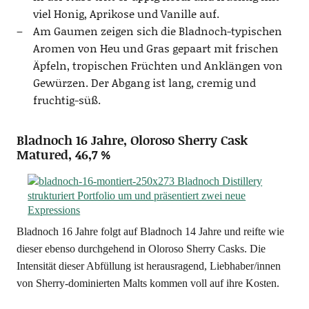
viel Honig, Apri­ko­se und Vanil­le auf.
Am Gau­men zei­gen sich die Blad­noch-typi­schen
Aro­men von Heu und Gras gepaart mit fri­schen
Äpfeln, tro­pi­schen Früch­ten und Anklän­gen von
Gewür­zen. Der Abgang ist lang, cre­mig und
fruchtig-süß.
Bladnoch 16 Jahre, Oloroso Sherry Cask
Matured, 46,7 %
Blad­noch 16 Jah­re folgt auf Blad­noch 14 Jah­re und reif­te wie
die­ser eben­so durch­ge­hend in Olo­ro­so Sher­ry Casks. Die
Inten­si­tät die­ser Abfül­lung ist her­aus­ra­gend, Liebhaber/innen
von Sher­ry-domi­nier­ten Malts kom­men voll auf ihre Kosten.