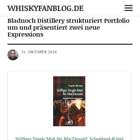
WHISKYFANBLOG.DE
NEWS
NOTES
Bladnoch Distillery strukturiert Portfolio
um und präsentiert zwei neue
Expressions
31. OKTOBER 2024
Süf­fi­ger Sin­gle Malt für Mac­Do­nald: Schott­land-Kri­mi