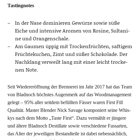
Tasting­no­tes
In der Nase domi­nie­ren Gewür­ze sowie süße
Eiche und inten­si­ve Aro­men von Rosi­ne, Sul­ta­ni­
ne und Orangenschale.
Am Gau­men üppig mit Tro­cken­früch­ten, saf­ti­gem
Früch­te­ku­chen, Zimt und süßer Scho­ko­la­de. Der
Nach­klang ver­weilt lang mit einer leicht tro­cke­
nen Note.
Seit Wie­der­eröff­nung der Bren­ne­rei im Jahr 2017 hat das Team
von Blad­noch höchs­tes Augen­merk auf das Wood­ma­nage­ment
gelegt – 95% aller seit­dem befüll­ten Fäs­ser waren First Fill
Qua­li­tät. Mas­ter Blen­der Nick Sava­ge kom­po­niert sei­ne Whis­
kys nach dem Mot­to „Tas­te First“. Dazu ver­mählt er jün­ge­re
und älte­re Blad­noch Destil­la­te sowie ver­schie­de­ne Fass­ar­ten,
das Alter der jewei­li­gen Bestand­tei­le ist dabei neben­säch­lich,