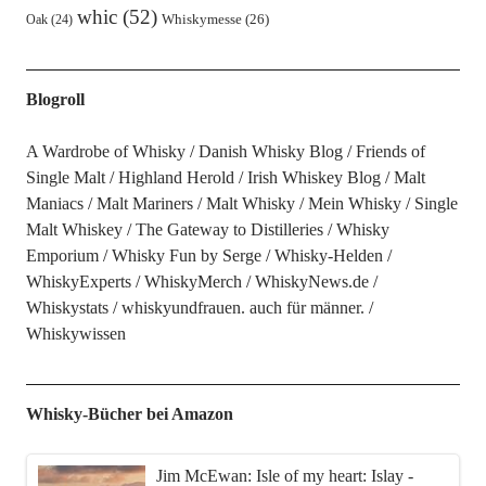
whic
(52)
Oak
(24)
Whiskymesse
(26)
Blogroll
A Wardrobe of Whisky
Danish Whisky Blog
Friends of
Single Malt
Highland Herold
Irish Whiskey Blog
Malt
Maniacs
Malt Mariners
Malt Whisky
Mein Whisky
Single
Malt Whiskey
The Gateway to Distilleries
Whisky
Emporium
Whisky Fun by Serge
Whisky-Helden
WhiskyExperts
WhiskyMerch
WhiskyNews.de
Whiskystats
whiskyundfrauen. auch für männer.
Whiskywissen
Whisky-Bücher bei Amazon
Jim McEwan: Isle of my heart: Islay -