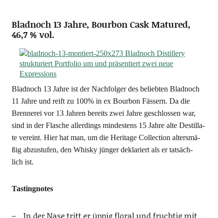
Bladnoch 13 Jahre, Bourbon Cask Matured,
46,7 % vol.
Blad­noch 13 Jah­re ist der Nach­fol­ger des belieb­ten Blad­noch
11 Jah­re und reift zu 100% in ex Bour­bon Fäs­sern. Da die
Bren­ne­rei vor 13 Jah­ren bereits zwei Jah­re geschlos­sen war,
sind in der Fla­sche aller­dings min­des­tens 15 Jah­re alte Destil­la­
te ver­eint. Hier hat man, um die Heri­ta­ge Coll­ec­tion alters­mä­
ßig abzu­stu­fen, den Whis­ky jün­ger dekla­riert als er tat­säch­
lich ist.
Tasting­no­tes
In der Nase tritt er üppig flo­ral und fruch­tig mit