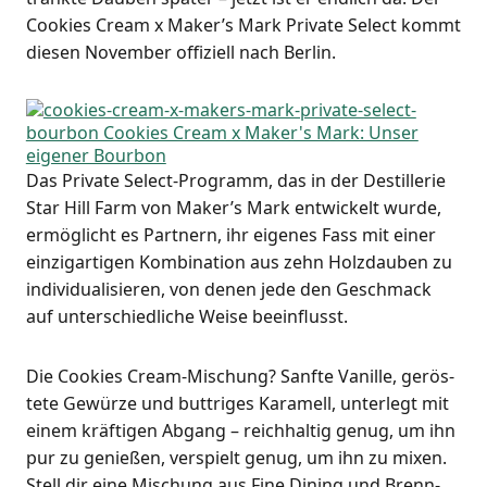
Coo­kies Cream x Maker’s Mark Pri­va­te Sel­ect kommt
die­sen Novem­ber offi­zi­ell nach Berlin.
Das Pri­va­te Sel­ect-Pro­gramm, das in der Destil­le­rie
Star Hill Farm von Maker’s Mark ent­wi­ckelt wur­de,
ermög­licht es Part­nern, ihr eige­nes Fass mit einer
ein­zig­ar­ti­gen Kom­bi­na­ti­on aus zehn Holz­dau­ben zu
indi­vi­dua­li­sie­ren, von denen jede den Geschmack
auf unter­schied­li­che Wei­se beeinflusst.
Die Coo­kies Cream-Mischung? Sanf­te Vanil­le, gerös­
te­te Gewür­ze und but­t­ri­ges Kara­mell, unter­legt mit
einem kräf­ti­gen Abgang – reich­hal­tig genug, um ihn
pur zu genie­ßen, ver­spielt genug, um ihn zu mixen.
Stell dir eine Mischung aus Fine Dining und Brenn­