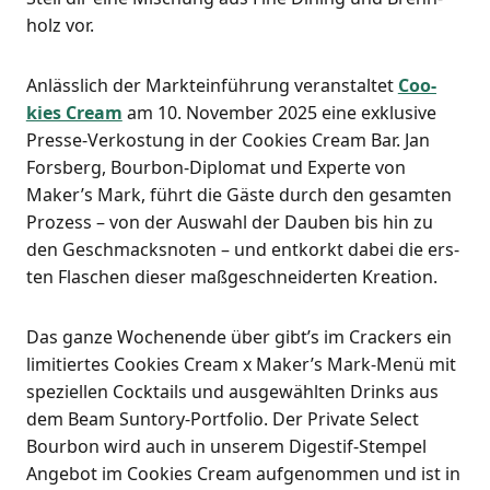
holz vor.
Anläss­lich der Markt­ein­füh­rung ver­an­stal­tet
Coo­
kies Cream
am 10. Novem­ber 2025 eine exklu­si­ve
Pres­se-Ver­kos­tung in der Coo­kies Cream Bar. Jan
Fors­berg, Bour­bon-Diplo­mat und Exper­te von
Maker’s Mark, führt die Gäs­te durch den gesam­ten
Pro­zess – von der Aus­wahl der Dau­ben bis hin zu
den Geschmacks­no­ten – und ent­korkt dabei die ers­
ten Fla­schen die­ser maß­ge­schnei­der­ten Kreation.
Das gan­ze Wochen­en­de über gibt’s im Cra­ckers ein
limi­tier­tes Coo­kies Cream x Maker’s Mark-Menü mit
spe­zi­el­len Cock­tails und aus­ge­wähl­ten Drinks aus
dem Beam Sun­to­ry-Port­fo­lio. Der Pri­va­te Sel­ect
Bour­bon wird auch in unse­rem Diges­tif-Stem­pel
Ange­bot im Coo­kies Cream auf­ge­nom­men und ist in