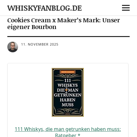
WHISKYFANBLOG.DE
NEWS
TASTINGS
Cookies Cream x Maker’s Mark: Unser
eigener Bourbon
11. NOVEMBER 2025
111 Whis­kys, die man getrun­ken haben muss:
Rat­ge­ber
*