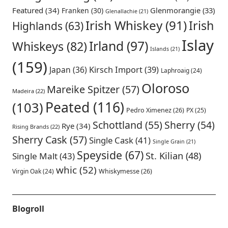
Featured
(34)
Glenmorangie
(33)
Franken
(30)
Glenallachie
(21)
Irish Whiskey
(91)
Irish
Highlands
(63)
Islay
Irland
(97)
Whiskeys
(82)
Islands
(21)
(159)
Japan
(36)
Kirsch Import
(39)
Laphroaig
(24)
Oloroso
Mareike Spitzer
(57)
Madeira
(22)
Peated
(116)
(103)
Pedro Ximenez
(26)
PX
(25)
Schottland
(55)
Sherry
(54)
Rye
(34)
Rising Brands
(22)
Sherry Cask
(57)
Single Cask
(41)
Single Grain
(21)
Speyside
(67)
St. Kilian
(48)
Single Malt
(43)
whic
(52)
Virgin Oak
(24)
Whiskymesse
(26)
Blogroll