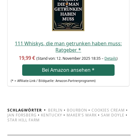
111 Whis­kys, die man getrun­ken haben muss:
Rat­ge­ber
*
19,99 €
(Stand von: 12. Novem­ber 2025 18:35 –
Details
)
Bei Ama­zon anse­hen
*
(* = Affi­lia­te-Link / Bild­quel­le: Amazon-Partnerprogramm)
SCHLAGWÖRTER
BERLIN
•
BOURBON
•
COOKIES CREAM
•
JAN FORSBERG
•
KENTUCKY
•
MAKER'S MARK
•
SAM DOYLE
•
STAR HILL FARM