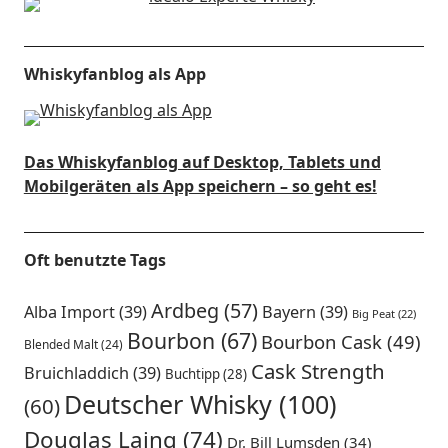
Whiskyfanblog als App
Das Whiskyfanblog auf Desktop, Tablets und
Mobilgeräten als App speichern – so geht es!
Oft benutzte Tags
Ardbeg
(57)
Alba Import
(39)
Bayern
(39)
Big Peat
(22)
Bourbon
(67)
Bourbon Cask
(49)
Blended Malt
(24)
Cask Strength
Bruichladdich
(39)
Buchtipp
(28)
Deutscher Whisky
(100)
(60)
Douglas Laing
(74)
Dr. Bill Lumsden
(34)