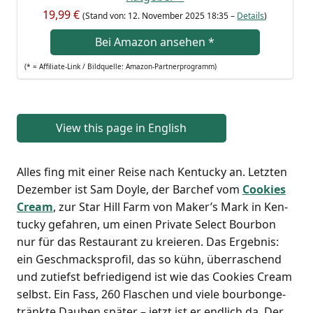
19,99 €
(Stand von: 12. Novem­ber 2025 18:35 –
Details
)
Bei Ama­zon anse­hen
*
(* = Affi­lia­te-Link / Bild­quel­le: Amazon-Partnerprogramm)
View this page in English
Alles fing mit einer Rei­se nach Ken­tu­cky an. Letz­ten
Dezem­ber ist Sam Doyle, der Bar­chef vom
Coo­kies
Cream
, zur Star Hill Farm von Maker’s Mark in Ken­
tu­cky gefah­ren, um einen Pri­va­te Sel­ect Bour­bon
nur für das Restau­rant zu kre­ieren. Das Ergeb­nis:
ein Geschmacks­pro­fil, das so kühn, über­ra­schend
und zutiefst befrie­di­gend ist wie das Coo­kies Cream
selbst. Ein Fass, 260 Fla­schen und vie­le bour­bon­ge­
tränk­te Dau­ben spä­ter – jetzt ist er end­lich da. Der