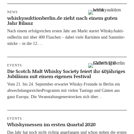
NEWS
whiskyauktionberlin.de zieht nach einem guten
Jahr Bilanz
Nach einem erfolg­rei­chen ers­ten Jahr am Markt star­tet Whis­ky­Auk­ti­
onBer­lin mit über 400 Fla­schen – dabei vie­le Rari­tä­ten und Samm­ler­
stü­cke – in die 12.…
EVENTS
Die Scotch Malt Whisky Society feiert ihr 40jähriges
Jubiläum mit einem eigenen Festival
Vom 21. bis 24. Sep­tem­ber erwar­tet Whis­ky-Freun­­de in Ber­lin ein
abwechs­lungs­rei­chesPro­gramm mit vie­len Tastings und Gäs­ten aus
ganz Euro­pa. Die Ver­an­stal­tun­generstre­cken sich über…
EVENTS
Whiskymessen im ersten Quartal 2020
Das Jahr hat noch nicht rich­tig ange­fan­gen und schon ste­hen die ers­ten