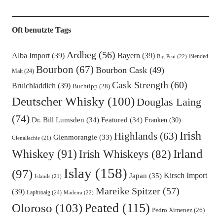
Oft benutzte Tags
Ardbeg
(56)
Alba Import
(39)
Bayern
(39)
Blended
Big Peat
(22)
Bourbon
(67)
Bourbon Cask
(49)
Malt
(24)
Cask Strength
(60)
Bruichladdich
(39)
Buchtipp
(28)
Deutscher Whisky
(100)
Douglas Laing
(74)
Dr. Bill Lumsden
(34)
Featured
(34)
Franken
(30)
Irish
Highlands
(63)
Glenmorangie
(33)
Glenallachie
(21)
Irland
Whiskey
(91)
Irish Whiskeys
(82)
Islay
(158)
(97)
Kirsch Import
Japan
(35)
Islands
(21)
Mareike Spitzer
(57)
(39)
Laphroaig
(24)
Madeira
(22)
Oloroso
(103)
Peated
(115)
Pedro Ximenez
(26)