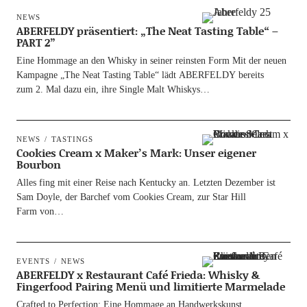
NEWS
ABERFELDY präsentiert: „The Neat Tasting Table“ –
PART 2”
Eine Hom­mage an den Whis­ky in sei­ner reins­ten Form Mit der neu­en
Kam­pa­gne „The Neat Tasting Table“ lädt ABERFELDY bereits
zum 2. Mal dazu ein, ihre Sin­gle Malt Whiskys…
NEWS
TASTINGS
Cookies Cream x Maker’s Mark: Unser eigener
Bourbon
Alles fing mit einer Rei­se nach Ken­tu­cky an. Letz­ten Dezem­ber ist
Sam Doyle, der Bar­chef vom Coo­kies Cream, zur Star Hill
Farm von…
EVENTS
NEWS
ABERFELDY x Restaurant Café Frieda: Whisky &
Fingerfood Pairing Menü und limitierte Marmelade
Craf­ted to Per­fec­tion: Eine Hom­mage an Hand­werks­kunst,