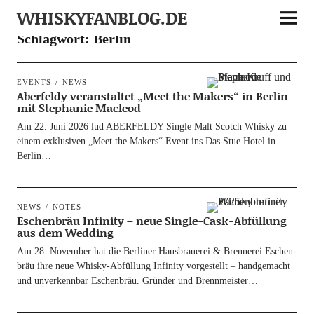
WHISKYFANBLOG.DE
Schlagwort:
Berlin
EVENTS
NEWS
Aberfeldy veranstaltet „Meet the Makers“ in Berlin
mit Stephanie Macleod
Am 22. Juni 2026 lud ABERFELDY Sin­gle Malt Scotch Whis­ky zu
einem exklu­si­ven „Meet the Makers“ Event ins Das Stue Hotel in
Berlin…
NEWS
NOTES
Eschenbräu Infinity – neue Single-Cask-Abfüllung
aus dem Wedding
Am 28. Novem­ber hat die Ber­li­ner Haus­braue­rei & Bren­ne­rei Eschen­
bräu ihre neue Whis­ky-Abfül­­lung Infi­ni­ty vor­ge­stellt – hand­ge­macht
und unver­kenn­bar Eschen­bräu. Grün­der und Brennmeister…