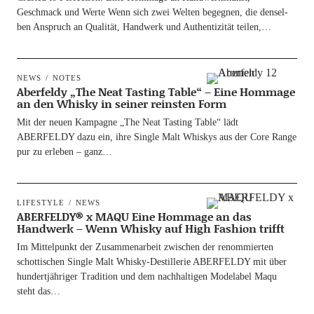
Geschmack und Wer­te Wenn sich zwei Wel­ten begeg­nen, die den­sel­
ben Anspruch an Qua­li­tät, Hand­werk und Authen­ti­zi­tät teilen,…
NEWS
NOTES
Aberfeldy „The Neat Tasting Table“ – Eine Hommage
an den Whisky in seiner reinsten Form
Mit der neu­en Kam­pa­gne „The Neat Tasting Table“ lädt
ABERFELDY dazu ein, ihre Sin­gle Malt Whis­kys aus der Core Ran­ge
pur zu erle­ben – ganz…
LIFESTYLE
NEWS
ABERFELDY® x MAQU Eine Hommage an das
Handwerk – Wenn Whisky auf High Fashion trifft
Im Mit­tel­punkt der Zusam­men­ar­beit zwi­schen der renom­mier­ten
schot­ti­schen Sin­gle Malt Whis­ky-Destil­­le­rie ABERFELDY mit über
hun­dert­jäh­ri­ger Tra­di­ti­on und dem nach­hal­ti­gen Mode­la­bel Maqu
steht das…