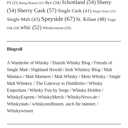
Schottland
(54)
Sherry
Rye
(34)
PX
(25)
Rising Brands
(22)
Sherry Cask
(57)
(54)
Single Cask
(41)
Single Grain
(21)
Speyside
(67)
St. Kilian
(48)
Single Malt
(43)
Virgin
whic
(52)
Oak
(24)
Whiskymesse
(26)
Blogroll
A Wardrobe of Whisky
Danish Whisky Blog
Friends of
Single Malt
Highland Herold
Irish Whiskey Blog
Malt
Maniacs
Malt Mariners
Malt Whisky
Mein Whisky
Single
Malt Whiskey
The Gateway to Distilleries
Whisky
Emporium
Whisky Fun by Serge
Whisky-Helden
WhiskyExperts
WhiskyMerch
WhiskyNews.de
Whiskystats
whiskyundfrauen. auch für männer.
Whiskywissen